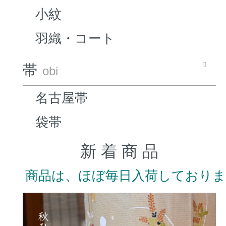
小紋
羽織・コート
帯
obi
名古屋帯
袋帯
新 着 商 品
商品は、ほぼ毎日入荷しており