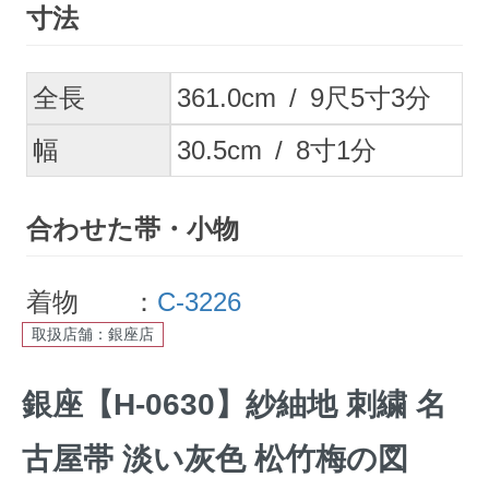
寸法
全長
361.0
cm
/
9
尺
5
寸
3
分
幅
30.5
cm
/
8
寸
1
分
合わせた帯・小物
着物 ：
C-3226
取扱店舗：銀座店
銀座【H-0630】紗紬地 刺繍 名
古屋帯 淡い灰色 松竹梅の図