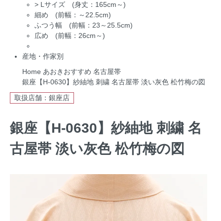
>
Lサイズ (身丈：165cm～)
細め (前幅：～22.5cm)
ふつう幅 (前幅：23～25.5cm)
広め (前幅：26cm～)
産地・作家別
Home
あおきおすすめ
名古屋帯
銀座【H-0630】紗紬地 刺繍 名古屋帯 淡い灰色 松竹梅の図
取扱店舗：銀座店
銀座【H-0630】紗紬地 刺繍 名
古屋帯 淡い灰色 松竹梅の図