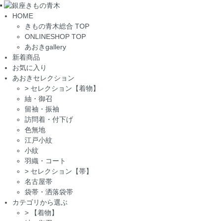
Toggle
HOME
navigation
きもの青木総合 TOP
ONLINESHOP TOP
あおきgallery
新着商品
お気に入り
あおきセレクション
>
セレクション【着物】
紬・御召
留袖・振袖
訪問着・付下げ
色無地
江戸小紋
小紋
羽織・コート
>
セレクション【帯】
名古屋帯
袋帯・洒落袋帯
カテゴリから選ぶ
>
【着物】