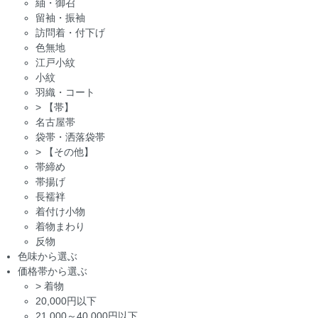
紬・御召
留袖・振袖
訪問着・付下げ
色無地
江戸小紋
小紋
羽織・コート
>
【帯】
名古屋帯
袋帯・洒落袋帯
>
【その他】
帯締め
帯揚げ
長襦袢
着付け小物
着物まわり
反物
色味から選ぶ
価格帯から選ぶ
>
着物
20,000円以下
21,000～40,000円以下