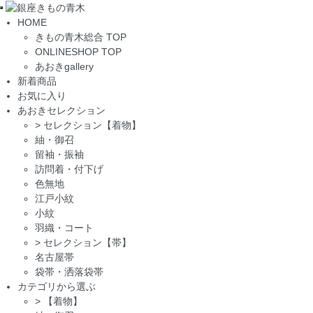
Toggle
HOME
navigation
きもの青木総合 TOP
ONLINESHOP TOP
あおきgallery
新着商品
お気に入り
あおきセレクション
>
セレクション【着物】
紬・御召
留袖・振袖
訪問着・付下げ
色無地
江戸小紋
小紋
羽織・コート
>
セレクション【帯】
名古屋帯
袋帯・洒落袋帯
カテゴリから選ぶ
>
【着物】