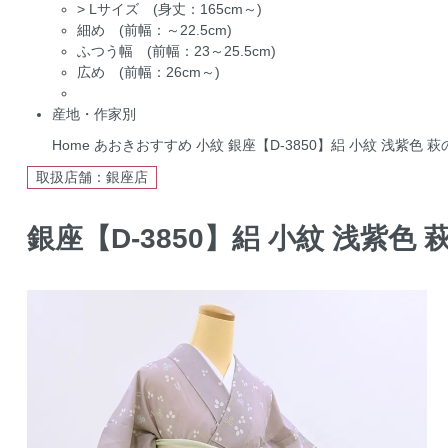
>
Lサイズ (身丈：165cm～)
細め (前幅：～22.5cm)
ふつう幅 (前幅：23～25.5cm)
広め (前幅：26cm～)
産地・作家別
Home
あおきおすすめ
小紋
銀座【D-3850】絽 小紋 浅紫色 萩の
取扱店舗：銀座店
銀座【D-3850】絽 小紋 浅紫色 萩