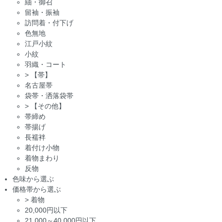
紬・御召
留袖・振袖
訪問着・付下げ
色無地
江戸小紋
小紋
羽織・コート
>
【帯】
名古屋帯
袋帯・洒落袋帯
>
【その他】
帯締め
帯揚げ
長襦袢
着付け小物
着物まわり
反物
色味から選ぶ
価格帯から選ぶ
>
着物
20,000円以下
21,000～40,000円以下