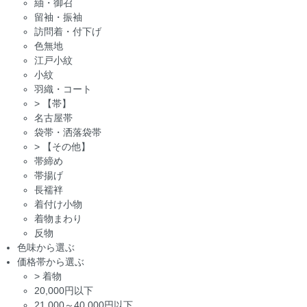
紬・御召
留袖・振袖
訪問着・付下げ
色無地
江戸小紋
小紋
羽織・コート
>
【帯】
名古屋帯
袋帯・洒落袋帯
>
【その他】
帯締め
帯揚げ
長襦袢
着付け小物
着物まわり
反物
色味から選ぶ
価格帯から選ぶ
>
着物
20,000円以下
21,000～40,000円以下