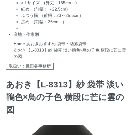
>
Lサイズ (身丈：165cm～)
細め (前幅：～22.5cm)
ふつう幅 (前幅：23～25.5cm)
広め (前幅：26cm～)
産地・作家別
Home
あおきおすすめ
袋帯・洒落袋帯
あおき【L-8313】紗 袋帯 淡い鴇色×鳥の子色 横段に芒に雲
の図
取扱い：世田谷事務所
あおき【L-8313】紗 袋帯 淡い
鴇色×鳥の子色 横段に芒に雲の
図