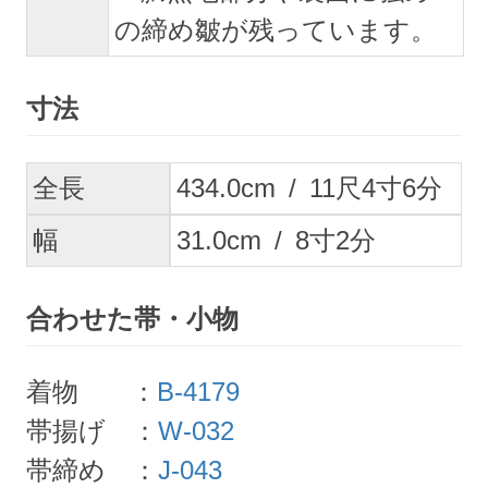
の締め皺が残っています。
寸法
全長
434.0
cm
/
11
尺
4
寸
6
分
幅
31.0
cm
/
8
寸
2
分
合わせた帯・小物
着物 ：
B-4179
帯揚げ ：
W-032
帯締め ：
J-043