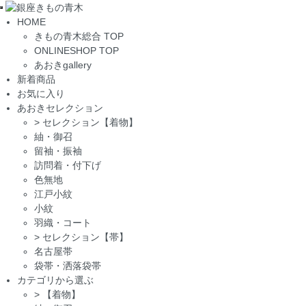
Toggle
HOME
navigation
きもの青木総合 TOP
ONLINESHOP TOP
あおきgallery
新着商品
お気に入り
あおきセレクション
>
セレクション【着物】
紬・御召
留袖・振袖
訪問着・付下げ
色無地
江戸小紋
小紋
羽織・コート
>
セレクション【帯】
名古屋帯
袋帯・洒落袋帯
カテゴリから選ぶ
>
【着物】