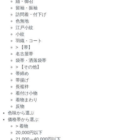
紬・御召
留袖・振袖
訪問着・付下げ
色無地
江戸小紋
小紋
羽織・コート
>
【帯】
名古屋帯
袋帯・洒落袋帯
>
【その他】
帯締め
帯揚げ
長襦袢
着付け小物
着物まわり
反物
色味から選ぶ
価格帯から選ぶ
>
着物
20,000円以下
21,000～40,000円以下