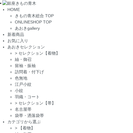
Toggle
HOME
navigation
きもの青木総合 TOP
ONLINESHOP TOP
あおきgallery
新着商品
お気に入り
あおきセレクション
>
セレクション【着物】
紬・御召
留袖・振袖
訪問着・付下げ
色無地
江戸小紋
小紋
羽織・コート
>
セレクション【帯】
名古屋帯
袋帯・洒落袋帯
カテゴリから選ぶ
>
【着物】