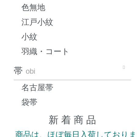
色無地
江戸小紋
小紋
羽織・コート
帯
obi
名古屋帯
袋帯
新 着 商 品
商品は、ほぼ毎日入荷しており