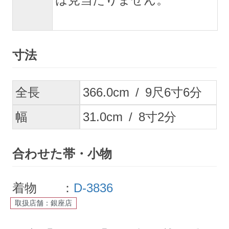
寸法
全長
366.0
cm
/
9
尺
6
寸
6
分
幅
31.0
cm
/
8
寸
2
分
合わせた帯・小物
着物 ：
D-3836
取扱店舗：銀座店