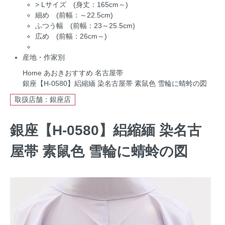
>
Lサイズ (身丈：165cm～)
細め (前幅：～22.5cm)
ふつう幅 (前幅：23～25.5cm)
広め (前幅：26cm～)
産地・作家別
Home
あおきおすすめ
名古屋帯
銀座【H-0580】絽縮緬 染名古屋帯 素鼠色 雪輪に蜻蛉の図
取扱店舗：銀座店
銀座【H-0580】絽縮緬 染名古
屋帯 素鼠色 雪輪に蜻蛉の図