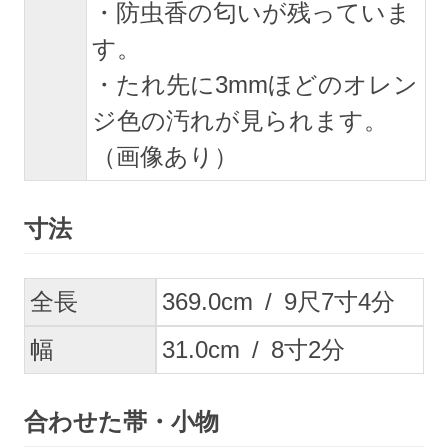
・防虫香の匂いが残っていま
す。
・たれ先に3mmほどのオレン
ジ色の汚れが見られます。
（画像あり）
寸法
全長
369.0
cm
/
9
尺
7
寸
4
分
幅
31.0
cm
/
8
寸
2
分
合わせた帯・小物