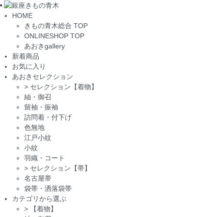
Toggle
HOME
navigation
きもの青木総合 TOP
ONLINESHOP TOP
あおきgallery
新着商品
お気に入り
あおきセレクション
>
セレクション【着物】
紬・御召
留袖・振袖
訪問着・付下げ
色無地
江戸小紋
小紋
羽織・コート
>
セレクション【帯】
名古屋帯
袋帯・洒落袋帯
カテゴリから選ぶ
>
【着物】