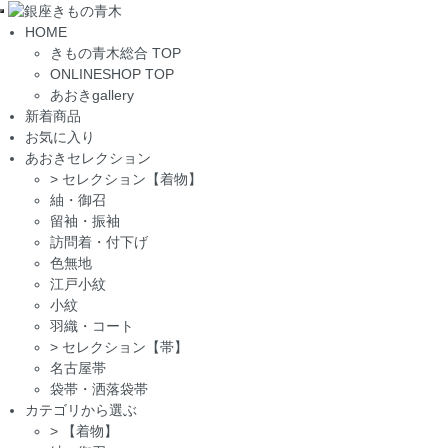
Toggle
HOME
navigation
きもの青木総合 TOP
ONLINESHOP TOP
あおきgallery
新着商品
お気に入り
あおきセレクション
>
セレクション【着物】
紬・御召
留袖・振袖
訪問着・付下げ
色無地
江戸小紋
小紋
羽織・コート
>
セレクション【帯】
名古屋帯
袋帯・洒落袋帯
カテゴリから選ぶ
>
【着物】