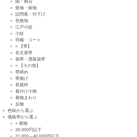
紬・御召
留袖・振袖
訪問着・付下げ
色無地
江戸小紋
小紋
羽織・コート
>
【帯】
名古屋帯
袋帯・洒落袋帯
>
【その他】
帯締め
帯揚げ
長襦袢
着付け小物
着物まわり
反物
色味から選ぶ
価格帯から選ぶ
>
着物
20,000円以下
21,000～40,000円以下