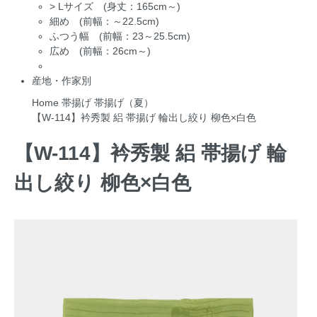
>
Lサイズ (身丈：165cm～)
細め (前幅：～22.5cm)
ふつう幅 (前幅：23～25.5cm)
広め (前幅：26cm～)
産地・作家別
Home
帯揚げ
帯揚げ（夏）
【W-114】衿秀製 絽 帯揚げ 輪出し絞り 柳色×白色
【W-114】衿秀製 絽 帯揚げ 輪
出し絞り 柳色×白色