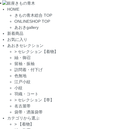
Toggle
HOME
navigation
きもの青木総合 TOP
ONLINESHOP TOP
あおきgallery
新着商品
お気に入り
あおきセレクション
>
セレクション【着物】
紬・御召
留袖・振袖
訪問着・付下げ
色無地
江戸小紋
小紋
羽織・コート
>
セレクション【帯】
名古屋帯
袋帯・洒落袋帯
カテゴリから選ぶ
>
【着物】