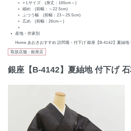
>
Lサイズ (身丈：165cm～)
細め (前幅：～22.5cm)
ふつう幅 (前幅：23～25.5cm)
広め (前幅：26cm～)
産地・作家別
Home
あおきおすすめ
訪問着・付下げ
銀座【B-4142】夏紬地 
取扱店舗：銀座店
銀座【B-4142】夏紬地 付下げ 石