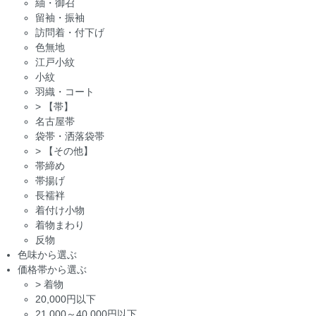
紬・御召
留袖・振袖
訪問着・付下げ
色無地
江戸小紋
小紋
羽織・コート
>
【帯】
名古屋帯
袋帯・洒落袋帯
>
【その他】
帯締め
帯揚げ
長襦袢
着付け小物
着物まわり
反物
色味から選ぶ
価格帯から選ぶ
>
着物
20,000円以下
21,000～40,000円以下