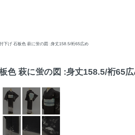
付下げ 石板色 萩に蛍の図 :身丈158.5/裄65広め
板色 萩に蛍の図 :身丈158.5/裄65