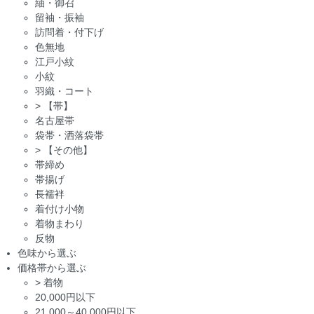
紬・御召
留袖・振袖
訪問着・付下げ
色無地
江戸小紋
小紋
羽織・コート
>
【帯】
名古屋帯
袋帯・洒落袋帯
>
【その他】
帯締め
帯揚げ
長襦袢
着付け小物
着物まわり
反物
色味から選ぶ
価格帯から選ぶ
>
着物
20,000円以下
21,000～40,000円以下