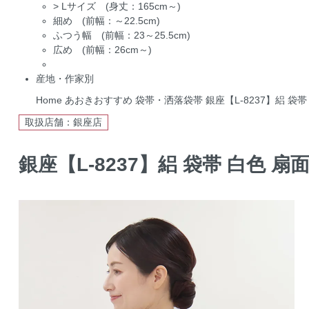
>
Lサイズ (身丈：165cm～)
細め (前幅：～22.5cm)
ふつう幅 (前幅：23～25.5cm)
広め (前幅：26cm～)
産地・作家別
Home
あおきおすすめ
袋帯・洒落袋帯
銀座【L-8237】絽 袋
取扱店舗：銀座店
銀座【L-8237】絽 袋帯 白色 