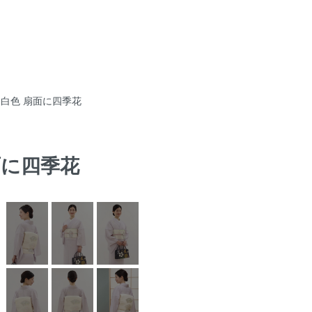
帯 白色 扇面に四季花
扇面に四季花