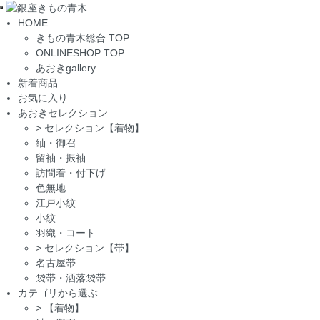
Toggle
HOME
navigation
きもの青木総合 TOP
ONLINESHOP TOP
あおきgallery
新着商品
お気に入り
あおきセレクション
>
セレクション【着物】
紬・御召
留袖・振袖
訪問着・付下げ
色無地
江戸小紋
小紋
羽織・コート
>
セレクション【帯】
名古屋帯
袋帯・洒落袋帯
カテゴリから選ぶ
>
【着物】