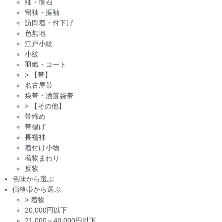
紬・御召
留袖・振袖
訪問着・付下げ
色無地
江戸小紋
小紋
羽織・コート
>
【帯】
名古屋帯
袋帯・洒落袋帯
>
【その他】
帯締め
帯揚げ
長襦袢
着付け小物
着物まわり
反物
色味から選ぶ
価格帯から選ぶ
>
着物
20,000円以下
21,000～40,000円以下