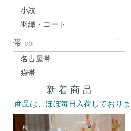
小紋
羽織・コート
帯
obi
名古屋帯
袋帯
新 着 商 品
商品は、ほぼ毎日入荷しており