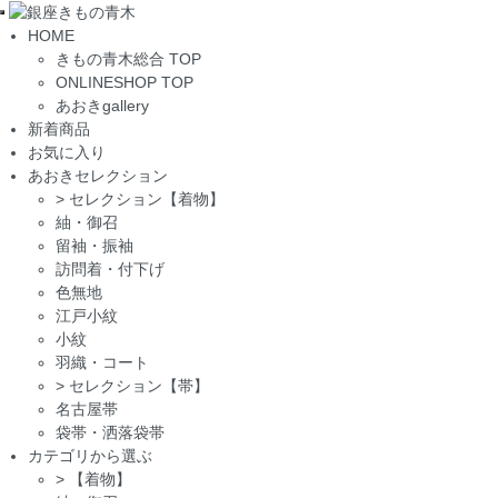
Toggle
HOME
navigation
きもの青木総合 TOP
ONLINESHOP TOP
あおきgallery
新着商品
お気に入り
あおきセレクション
>
セレクション【着物】
紬・御召
留袖・振袖
訪問着・付下げ
色無地
江戸小紋
小紋
羽織・コート
>
セレクション【帯】
名古屋帯
袋帯・洒落袋帯
カテゴリから選ぶ
>
【着物】