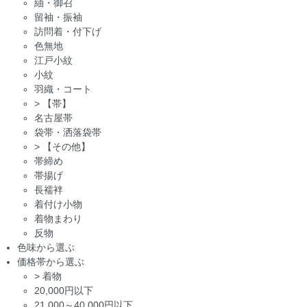
紬・御召
留袖・振袖
訪問着・付下げ
色無地
江戸小紋
小紋
羽織・コート
>
【帯】
名古屋帯
袋帯・洒落袋帯
>
【その他】
帯締め
帯揚げ
長襦袢
着付け小物
着物まわり
反物
色味から選ぶ
価格帯から選ぶ
>
着物
20,000円以下
21,000～40,000円以下