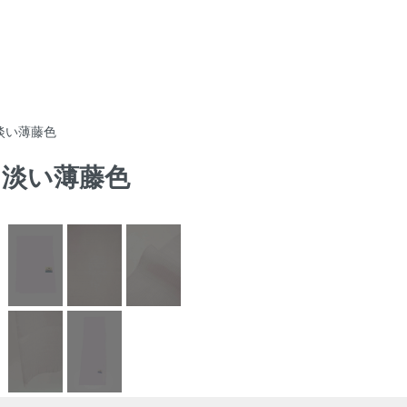
 淡い薄藤色
地 淡い薄藤色