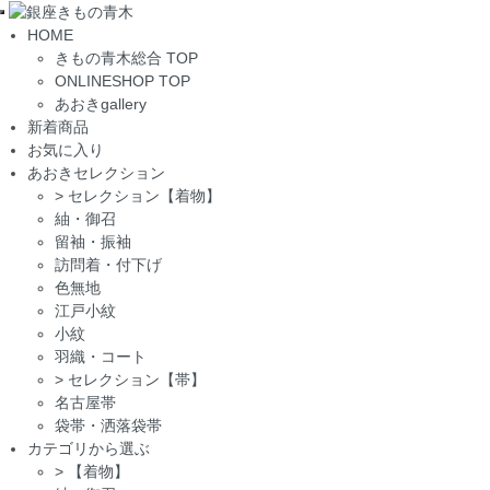
Toggle
HOME
navigation
きもの青木総合 TOP
ONLINESHOP TOP
あおきgallery
新着商品
お気に入り
あおきセレクション
>
セレクション【着物】
紬・御召
留袖・振袖
訪問着・付下げ
色無地
江戸小紋
小紋
羽織・コート
>
セレクション【帯】
名古屋帯
袋帯・洒落袋帯
カテゴリから選ぶ
>
【着物】