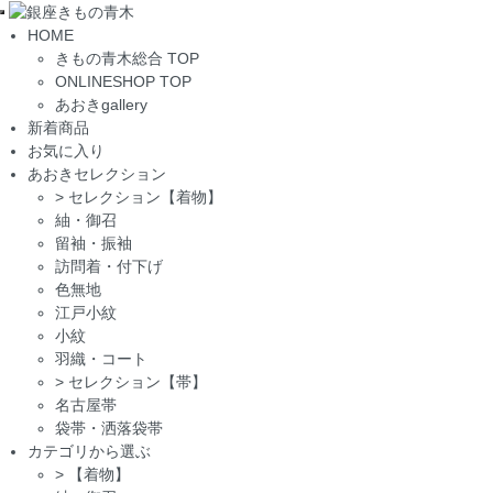
Toggle
HOME
navigation
きもの青木総合 TOP
ONLINESHOP TOP
あおきgallery
新着商品
お気に入り
あおきセレクション
>
セレクション【着物】
紬・御召
留袖・振袖
訪問着・付下げ
色無地
江戸小紋
小紋
羽織・コート
>
セレクション【帯】
名古屋帯
袋帯・洒落袋帯
カテゴリから選ぶ
>
【着物】