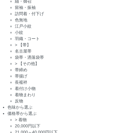
紬・御召
留袖・振袖
訪問着・付下げ
色無地
江戸小紋
小紋
羽織・コート
>
【帯】
名古屋帯
袋帯・洒落袋帯
>
【その他】
帯締め
帯揚げ
長襦袢
着付け小物
着物まわり
反物
色味から選ぶ
価格帯から選ぶ
>
着物
20,000円以下
21,000～40,000円以下