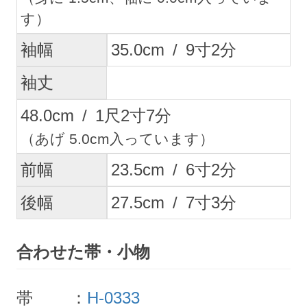
す）
袖幅
35.0
cm
/
9
寸
2
分
袖丈
48.0
cm
/
1
尺
2
寸
7
分
（あげ 5.0cm入っています）
前幅
23.5
cm
/
6
寸
2
分
後幅
27.5
cm
/
7
寸
3
分
合わせた帯・小物
帯 ：
H-0333