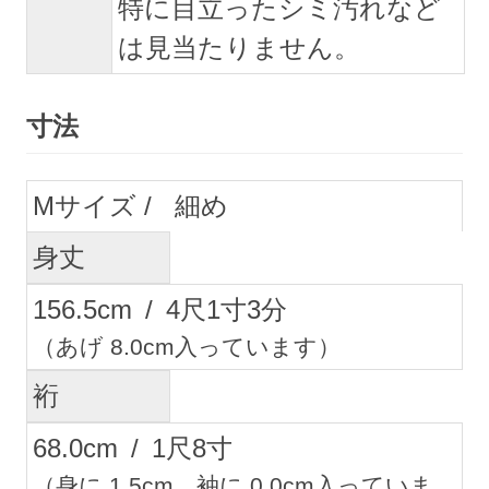
特に目立ったシミ汚れなど
は見当たりません。
寸法
M
細め
身丈
156.5
cm
/
4
尺
1
寸
3
分
（あげ 8.0cm入っています）
裄
68.0
cm
/
1
尺
8
寸
（身に 1.5cm、袖に 0.0cm入っていま