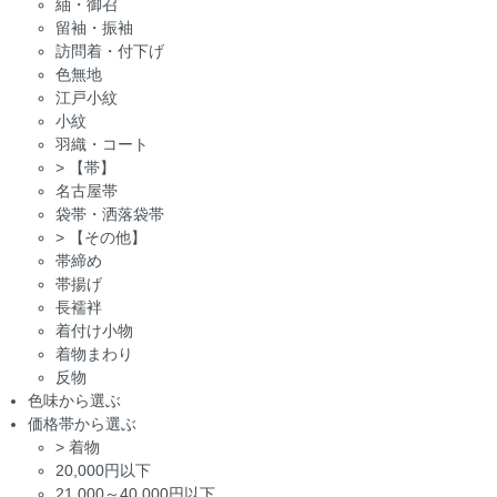
紬・御召
留袖・振袖
訪問着・付下げ
色無地
江戸小紋
小紋
羽織・コート
>
【帯】
名古屋帯
袋帯・洒落袋帯
>
【その他】
帯締め
帯揚げ
長襦袢
着付け小物
着物まわり
反物
色味から選ぶ
価格帯から選ぶ
>
着物
20,000円以下
21,000～40,000円以下