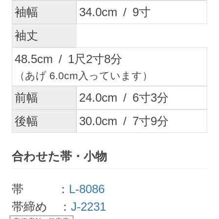
袖幅
34.0
cm
/
9
寸
袖丈
48.5
cm
/
1
尺
2
寸
8
分
（あげ 6.0cm入っています）
前幅
24.0
cm
/
6
寸
3
分
後幅
30.0
cm
/
7
寸
9
分
合わせた帯・小物
帯 ：
L-8086
帯締め ：
J-2231