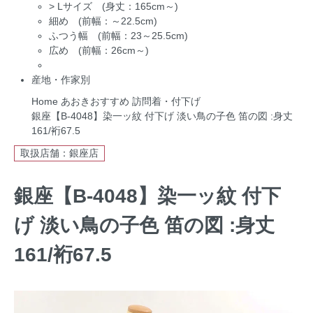
>
Lサイズ (身丈：165cm～)
細め (前幅：～22.5cm)
ふつう幅 (前幅：23～25.5cm)
広め (前幅：26cm～)
産地・作家別
Home
あおきおすすめ
訪問着・付下げ
銀座【B-4048】染一ッ紋 付下げ 淡い鳥の子色 笛の図 :身丈
161/裄67.5
取扱店舗：銀座店
銀座【B-4048】染一ッ紋 付下
げ 淡い鳥の子色 笛の図 :身丈
161/裄67.5