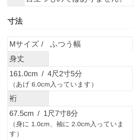
寸法
M
ふつう幅
身丈
161.0
cm
/
4
尺
2
寸
5
分
（あげ 6.0cm入っています）
裄
67.5
cm
/
1
尺
7
寸
8
分
（身に 1.0cm、袖に 2.0cm入っていま
す）