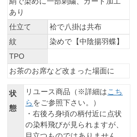
絹で染めに一部刺繍、ガード加工
あり
仕立て
袷で八掛は共布
紋
染めで【中陰揚羽蝶】
TPO
お茶のお席など改まった場面に
リユース商品（※詳細は
こち
状
ら
をご参照下さい。）
態
・右後ろ身頃の柄付近に点状
の染料飛びが見られますが、
目立つものではありません。