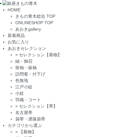
Toggle
HOME
navigation
きもの青木総合 TOP
ONLINESHOP TOP
あおきgallery
新着商品
お気に入り
あおきセレクション
>
セレクション【着物】
紬・御召
留袖・振袖
訪問着・付下げ
色無地
江戸小紋
小紋
羽織・コート
>
セレクション【帯】
名古屋帯
袋帯・洒落袋帯
カテゴリから選ぶ
>
【着物】