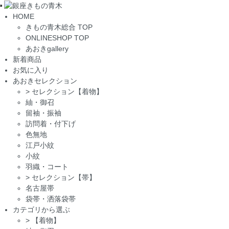
Toggle
HOME
navigation
きもの青木総合 TOP
ONLINESHOP TOP
あおきgallery
新着商品
お気に入り
あおきセレクション
>
セレクション【着物】
紬・御召
留袖・振袖
訪問着・付下げ
色無地
江戸小紋
小紋
羽織・コート
>
セレクション【帯】
名古屋帯
袋帯・洒落袋帯
カテゴリから選ぶ
>
【着物】