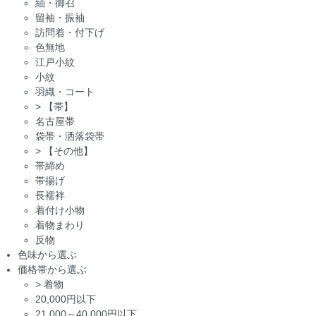
紬・御召
留袖・振袖
訪問着・付下げ
色無地
江戸小紋
小紋
羽織・コート
>
【帯】
名古屋帯
袋帯・洒落袋帯
>
【その他】
帯締め
帯揚げ
長襦袢
着付け小物
着物まわり
反物
色味から選ぶ
価格帯から選ぶ
>
着物
20,000円以下
21,000～40,000円以下