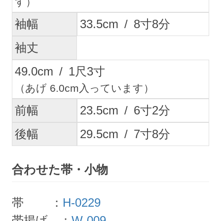
す）
袖幅
33.5
cm
/
8
寸
8
分
袖丈
49.0
cm
/
1
尺
3
寸
（あげ 6.0cm入っています）
前幅
23.5
cm
/
6
寸
2
分
後幅
29.5
cm
/
7
寸
8
分
合わせた帯・小物
帯 ：
H-0229
帯揚げ ：
W-009