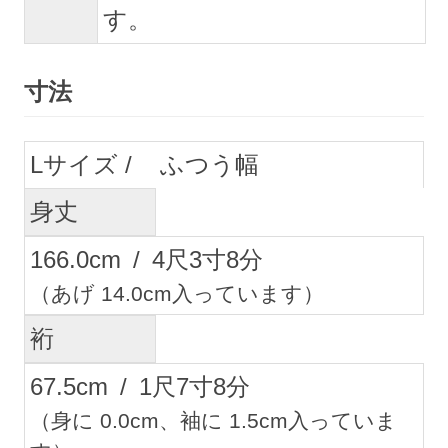
す。
寸法
L
ふつう幅
身丈
166.0
cm
/
4
尺
3
寸
8
分
（あげ 14.0cm入っています）
裄
67.5
cm
/
1
尺
7
寸
8
分
（身に 0.0cm、袖に 1.5cm入っていま