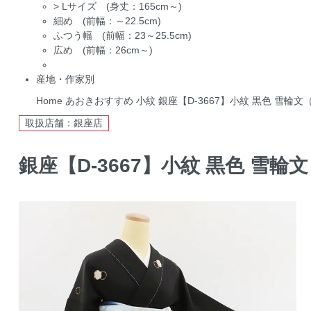
>
Lサイズ (身丈：165cm～)
細め (前幅：～22.5cm)
ふつう幅 (前幅：23～25.5cm)
広め (前幅：26cm～)
産地・作家別
Home
あおきおすすめ
小紋
銀座【D-3667】小紋 黒色 雪輪文
取扱店舗：銀座店
銀座【D-3667】小紋 黒色 雪輪