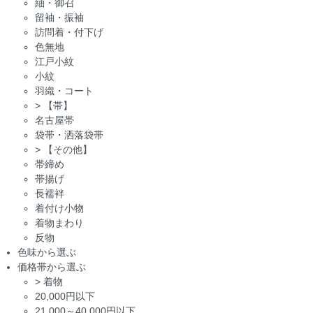
紬・御召
留袖・振袖
訪問着・付下げ
色無地
江戸小紋
小紋
羽織・コート
>
【帯】
名古屋帯
袋帯・洒落袋帯
>
【その他】
帯締め
帯揚げ
長襦袢
着付け小物
着物まわり
反物
色味から選ぶ
価格帯から選ぶ
>
着物
20,000円以下
21,000～40,000円以下