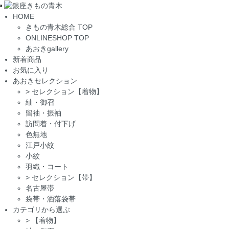
Toggle
HOME
navigation
きもの青木総合 TOP
ONLINESHOP TOP
あおきgallery
新着商品
お気に入り
あおきセレクション
>
セレクション【着物】
紬・御召
留袖・振袖
訪問着・付下げ
色無地
江戸小紋
小紋
羽織・コート
>
セレクション【帯】
名古屋帯
袋帯・洒落袋帯
カテゴリから選ぶ
>
【着物】