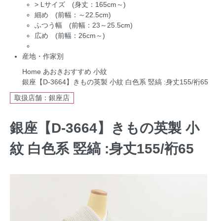
>
Lサイズ (身丈：165cm～)
細め (前幅：～22.5cm)
ふつう幅 (前幅：23～25.5cm)
広め (前幅：26cm～)
産地・作家別
Home
あおきおすすめ
小紋
銀座【D-3664】きもの英製 小紋 白色系 竪縞 :身丈155/裄65
取扱店舗：銀座店
銀座【D-3664】きもの英製 小
紋 白色系 竪縞 :身丈155/裄65