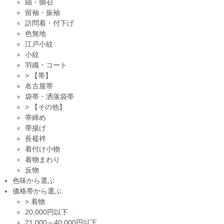
紬・御召
留袖・振袖
訪問着・付下げ
色無地
江戸小紋
小紋
羽織・コート
>
【帯】
名古屋帯
袋帯・洒落袋帯
>
【その他】
帯締め
帯揚げ
長襦袢
着付け小物
着物まわり
反物
色味から選ぶ
価格帯から選ぶ
>
着物
20,000円以下
21,000～40,000円以下