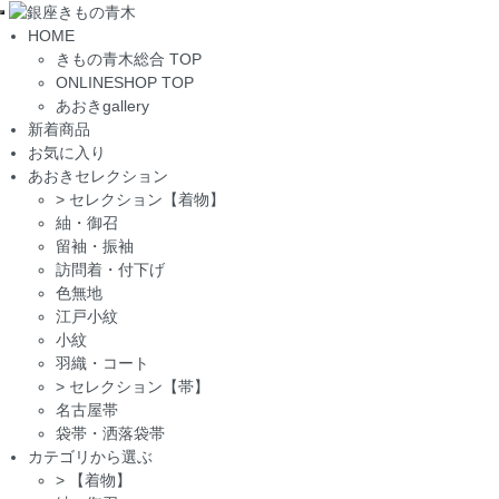
Toggle
HOME
navigation
きもの青木総合 TOP
ONLINESHOP TOP
あおきgallery
新着商品
お気に入り
あおきセレクション
>
セレクション【着物】
紬・御召
留袖・振袖
訪問着・付下げ
色無地
江戸小紋
小紋
羽織・コート
>
セレクション【帯】
名古屋帯
袋帯・洒落袋帯
カテゴリから選ぶ
>
【着物】