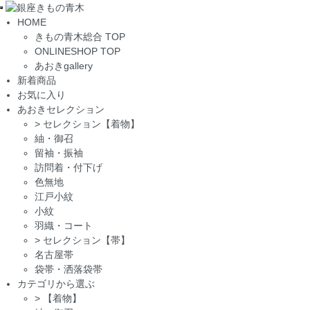
Toggle
HOME
navigation
きもの青木総合 TOP
ONLINESHOP TOP
あおきgallery
新着商品
お気に入り
あおきセレクション
>
セレクション【着物】
紬・御召
留袖・振袖
訪問着・付下げ
色無地
江戸小紋
小紋
羽織・コート
>
セレクション【帯】
名古屋帯
袋帯・洒落袋帯
カテゴリから選ぶ
>
【着物】