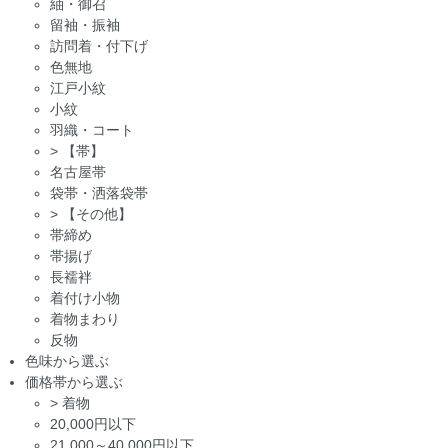
紬・御召
留袖・振袖
訪問着・付下げ
色無地
江戸小紋
小紋
羽織・コート
>
【帯】
名古屋帯
袋帯・洒落袋帯
>
【その他】
帯締め
帯揚げ
長襦袢
着付け小物
着物まわり
反物
色味から選ぶ
価格帯から選ぶ
>
着物
20,000円以下
21,000～40,000円以下