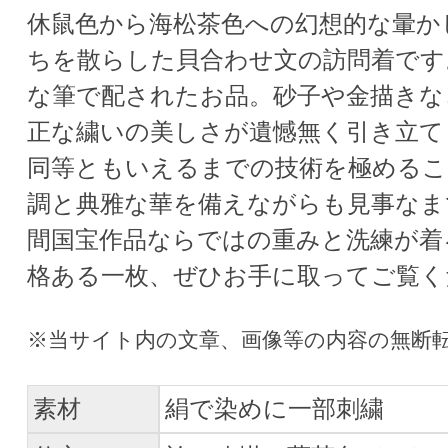
休鼠色から海松茶色への幻想的な暈か
ちを散らした貝合わせ文の訪問着です
な筆で配されたお品。砂子や金描きな
正な繍いの美しさが遺憾無く引き立て
同等ともいえるまでの技術を極めるこ
調と典雅な華を備えながらも見事なま
間国宝作品ならではの重みと洗練が着
格ある一枚、ぜひお手に取ってご覧く
素材
絹で染めに一部刺繍