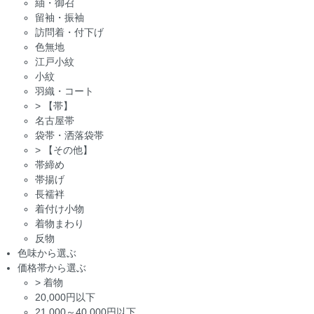
紬・御召
留袖・振袖
訪問着・付下げ
色無地
江戸小紋
小紋
羽織・コート
>
【帯】
名古屋帯
袋帯・洒落袋帯
>
【その他】
帯締め
帯揚げ
長襦袢
着付け小物
着物まわり
反物
色味から選ぶ
価格帯から選ぶ
>
着物
20,000円以下
21,000～40,000円以下