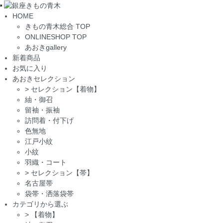
Toggle
HOME
navigation
きもの青木総合 TOP
ONLINESHOP TOP
あおきgallery
新着商品
お気に入り
あおきセレクション
>
セレクション【着物】
紬・御召
留袖・振袖
訪問着・付下げ
色無地
江戸小紋
小紋
羽織・コート
>
セレクション【帯】
名古屋帯
袋帯・洒落袋帯
カテゴリから選ぶ
>
【着物】