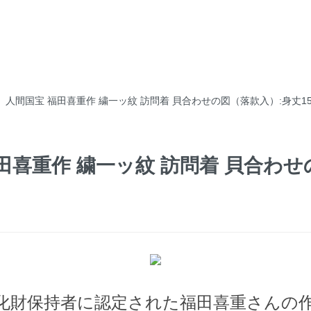
】人間国宝 福田喜重作 繍一ッ紋 訪問着 貝合わせの図（落款入）:身丈156.5
喜重作 繍一ッ紋 訪問着 貝合わせの図
化財保持者に認定された福田喜重さんの