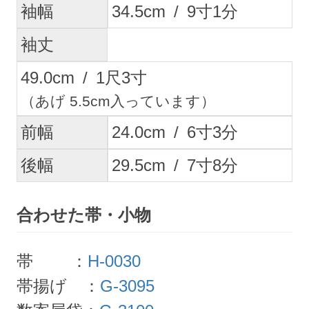
袖幅
34.5
cm
/
9
寸
1
分
袖丈
49.0
cm
/
1
尺
3
寸
（あげ 5.5cm入っています）
前幅
24.0
cm
/
6
寸
3
分
後幅
29.5
cm
/
7
寸
8
分
合わせた帯・小物
帯 ：
H-0030
帯揚げ ：
G-3095