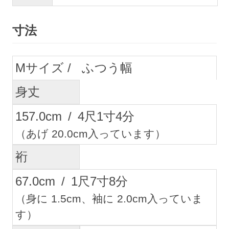
寸法
M
ふつう幅
身丈
157.0
cm
/
4
尺
1
寸
4
分
（あげ 20.0cm入っています）
裄
67.0
cm
/
1
尺
7
寸
8
分
（身に 1.5cm、袖に 2.0cm入っていま
す）