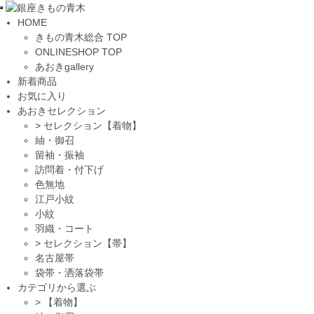
Toggle
HOME
navigation
きもの青木総合 TOP
ONLINESHOP TOP
あおきgallery
新着商品
お気に入り
あおきセレクション
>
セレクション【着物】
紬・御召
留袖・振袖
訪問着・付下げ
色無地
江戸小紋
小紋
羽織・コート
>
セレクション【帯】
名古屋帯
袋帯・洒落袋帯
カテゴリから選ぶ
>
【着物】