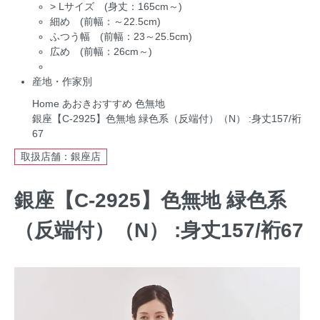
>
Lサイズ (身丈：165cm～)
細め (前幅：～22.5cm)
ふつう幅 (前幅：23～25.5cm)
広め (前幅：26cm～)
産地・作家別
Home
あおきおすすめ
色無地
銀座【C-2925】色無地 緑色系（反端付）（N） :身丈157/裄
67
取扱店舗：銀座店
銀座【C-2925】色無地 緑色系
（反端付）（N） :身丈157/裄67