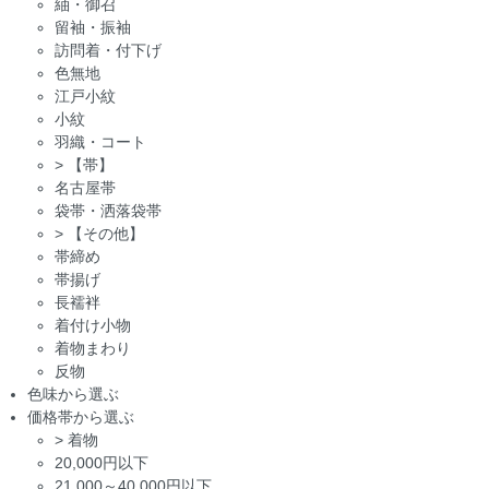
紬・御召
留袖・振袖
訪問着・付下げ
色無地
江戸小紋
小紋
羽織・コート
>
【帯】
名古屋帯
袋帯・洒落袋帯
>
【その他】
帯締め
帯揚げ
長襦袢
着付け小物
着物まわり
反物
色味から選ぶ
価格帯から選ぶ
>
着物
20,000円以下
21,000～40,000円以下