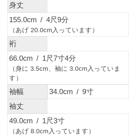
身丈
155.0
cm
/
4
尺
9
分
（あげ 20.0cm入っています）
裄
66.0
cm
/
1
尺
7
寸
4
分
（身に 3.5cm、袖に 3.0cm入っていま
す）
袖幅
34.0
cm
/
9
寸
袖丈
49.0
cm
/
1
尺
3
寸
（あげ 8.0cm入っています）