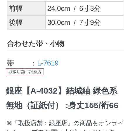
前幅
24.0
cm
/
6
寸
3
分
後幅
30.0
cm
/
7
寸
9
分
合わせた帯・小物
帯 ：
L-7619
取扱店舗：銀座店
銀座【A-4032】結城紬 緑色系
無地（証紙付） :身丈155/裄66
※「取扱店舗：銀座店」の商品もオンライ