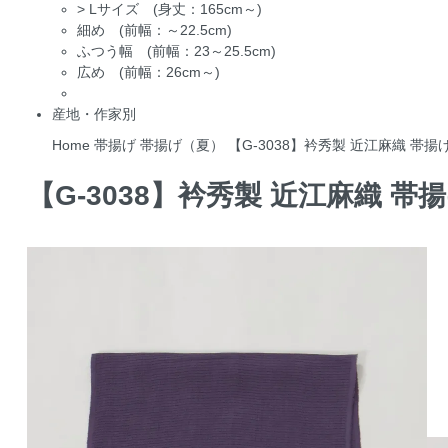
>
Lサイズ (身丈：165cm～)
細め (前幅：～22.5cm)
ふつう幅 (前幅：23～25.5cm)
広め (前幅：26cm～)
産地・作家別
Home
帯揚げ
帯揚げ（夏）
【G-3038】衿秀製 近江麻織 帯揚
【G-3038】衿秀製 近江麻織 帯