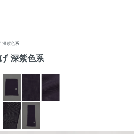
げ 深紫色系
揚げ 深紫色系