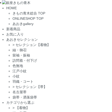
Toggle
HOME
navigation
きもの青木総合 TOP
ONLINESHOP TOP
あおきgallery
新着商品
お気に入り
あおきセレクション
>
セレクション【着物】
紬・御召
留袖・振袖
訪問着・付下げ
色無地
江戸小紋
小紋
羽織・コート
>
セレクション【帯】
名古屋帯
袋帯・洒落袋帯
カテゴリから選ぶ
>
【着物】