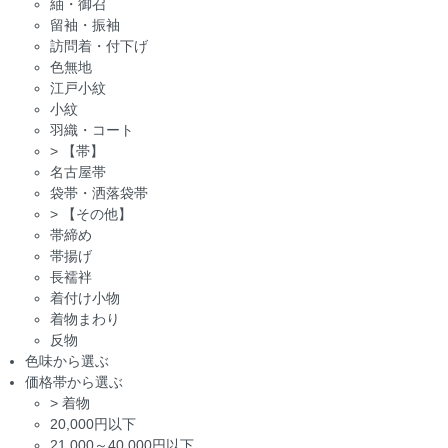
紬・御召
留袖・振袖
訪問着・付下げ
色無地
江戸小紋
小紋
羽織・コート
>
【帯】
名古屋帯
袋帯・洒落袋帯
>
【その他】
帯締め
帯揚げ
長襦袢
着付け小物
着物まわり
反物
色味から選ぶ
価格帯から選ぶ
>
着物
20,000円以下
21,000～40,000円以下