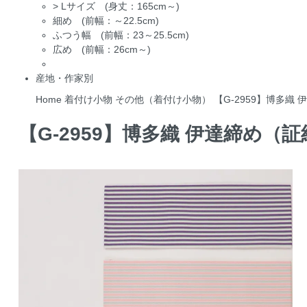
>
Lサイズ (身丈：165cm～)
細め (前幅：～22.5cm)
ふつう幅 (前幅：23～25.5cm)
広め (前幅：26cm～)
産地・作家別
Home
着付け小物
その他（着付け小物）
【G-2959】博多
【G-2959】博多織 伊達締め