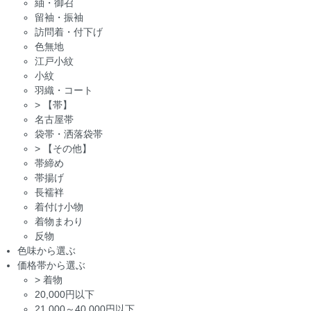
紬・御召
留袖・振袖
訪問着・付下げ
色無地
江戸小紋
小紋
羽織・コート
>
【帯】
名古屋帯
袋帯・洒落袋帯
>
【その他】
帯締め
帯揚げ
長襦袢
着付け小物
着物まわり
反物
色味から選ぶ
価格帯から選ぶ
>
着物
20,000円以下
21,000～40,000円以下