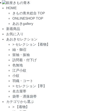
Toggle
HOME
navigation
きもの青木総合 TOP
ONLINESHOP TOP
あおきgallery
新着商品
お気に入り
あおきセレクション
>
セレクション【着物】
紬・御召
留袖・振袖
訪問着・付下げ
色無地
江戸小紋
小紋
羽織・コート
>
セレクション【帯】
名古屋帯
袋帯・洒落袋帯
カテゴリから選ぶ
>
【着物】