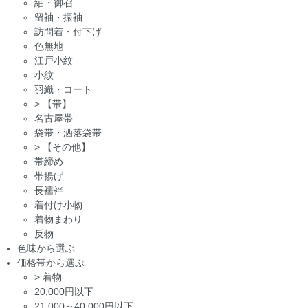
紬・御召
留袖・振袖
訪問着・付下げ
色無地
江戸小紋
小紋
羽織・コート
>
【帯】
名古屋帯
袋帯・洒落袋帯
>
【その他】
帯締め
帯揚げ
長襦袢
着付け小物
着物まわり
反物
色味から選ぶ
価格帯から選ぶ
>
着物
20,000円以下
21,000～40,000円以下