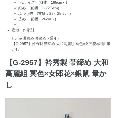
>
Lサイズ (身丈：165cm～)
細め (前幅：～22.5cm)
ふつう幅 (前幅：23～25.5cm)
広め (前幅：26cm～)
産地・作家別
Home
帯締め
帯締め（通年）
【G-2957】衿秀製 帯締め 大和高麗組 冥色×女郎花×銀鼠 暈
かし
【G-2957】衿秀製 帯締め 大和
高麗組 冥色×女郎花×銀鼠 暈か
し