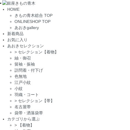
Toggle
HOME
navigation
きもの青木総合 TOP
ONLINESHOP TOP
あおきgallery
新着商品
お気に入り
あおきセレクション
>
セレクション【着物】
紬・御召
留袖・振袖
訪問着・付下げ
色無地
江戸小紋
小紋
羽織・コート
>
セレクション【帯】
名古屋帯
袋帯・洒落袋帯
カテゴリから選ぶ
>
【着物】