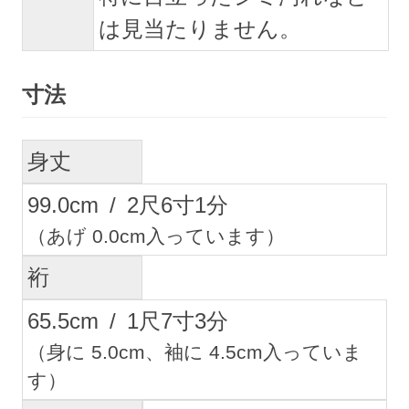
は見当たりません。
寸法
身丈
99.0
cm
/
2
尺
6
寸
1
分
（あげ 0.0cm入っています）
裄
65.5
cm
/
1
尺
7
寸
3
分
（身に 5.0cm、袖に 4.5cm入っていま
す）