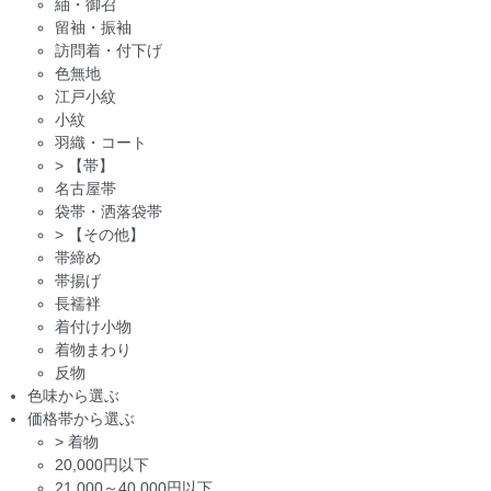
紬・御召
留袖・振袖
訪問着・付下げ
色無地
江戸小紋
小紋
羽織・コート
>
【帯】
名古屋帯
袋帯・洒落袋帯
>
【その他】
帯締め
帯揚げ
長襦袢
着付け小物
着物まわり
反物
色味から選ぶ
価格帯から選ぶ
>
着物
20,000円以下
21,000～40,000円以下