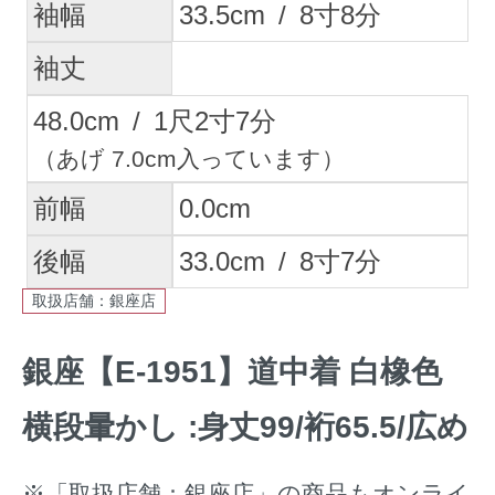
袖幅
33.5
cm
/
8
寸
8
分
袖丈
48.0
cm
/
1
尺
2
寸
7
分
（あげ 7.0cm入っています）
前幅
0.0
cm
後幅
33.0
cm
/
8
寸
7
分
取扱店舗：銀座店
銀座【E-1951】道中着 白橡色
横段暈かし :身丈99/裄65.5/広め
※「取扱店舗：銀座店」の商品もオンライ