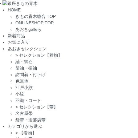
Toggle
HOME
navigation
きもの青木総合 TOP
ONLINESHOP TOP
あおきgallery
新着商品
お気に入り
あおきセレクション
>
セレクション【着物】
紬・御召
留袖・振袖
訪問着・付下げ
色無地
江戸小紋
小紋
羽織・コート
>
セレクション【帯】
名古屋帯
袋帯・洒落袋帯
カテゴリから選ぶ
>
【着物】