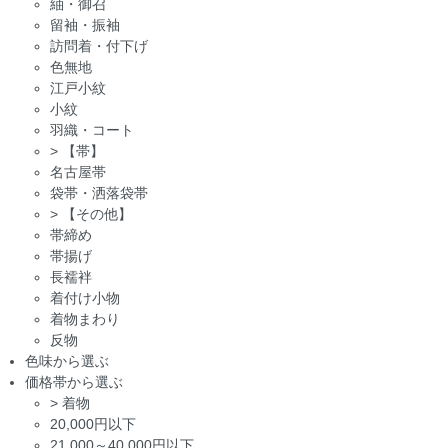
紬・御召
留袖・振袖
訪問着・付下げ
色無地
江戸小紋
小紋
羽織・コート
>
【帯】
名古屋帯
袋帯・洒落袋帯
>
【その他】
帯締め
帯揚げ
長襦袢
着付け小物
着物まわり
反物
色味から選ぶ
価格帯から選ぶ
>
着物
20,000円以下
21,000～40,000円以下