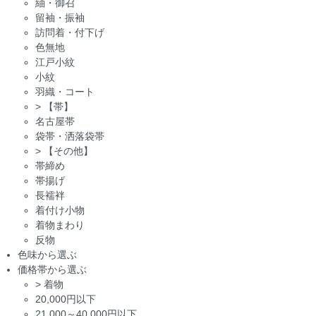
紬・御召
留袖・振袖
訪問着・付下げ
色無地
江戸小紋
小紋
羽織・コート
>
【帯】
名古屋帯
袋帯・洒落袋帯
>
【その他】
帯締め
帯揚げ
長襦袢
着付け小物
着物まわり
反物
色味から選ぶ
価格帯から選ぶ
>
着物
20,000円以下
21,000～40,000円以下