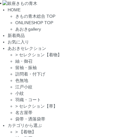
Toggle
HOME
navigation
きもの青木総合 TOP
ONLINESHOP TOP
あおきgallery
新着商品
お気に入り
あおきセレクション
>
セレクション【着物】
紬・御召
留袖・振袖
訪問着・付下げ
色無地
江戸小紋
小紋
羽織・コート
>
セレクション【帯】
名古屋帯
袋帯・洒落袋帯
カテゴリから選ぶ
>
【着物】