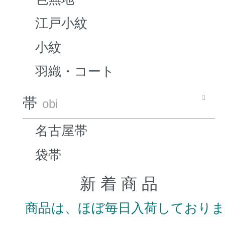
江戸小紋
小紋
羽織・コート
帯
obi
名古屋帯
袋帯
新 着 商 品
商品は、ほぼ毎日入荷しており