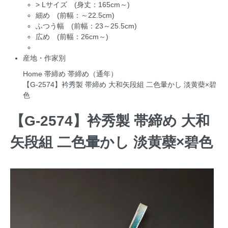
>
Lサイズ (身丈：165cm～)
細め (前幅：～22.5cm)
ふつう幅 (前幅：23～25.5cm)
広め (前幅：26cm～)
産地・作家別
Home
帯締め
帯締め（通年）
【G-2574】衿秀製 帯締め 大和矢段組 二色暈かし 淡黄蘗×碧
色
【G-2574】衿秀製 帯締め 大和
矢段組 二色暈かし 淡黄蘗×碧色