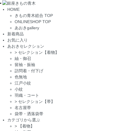
Toggle
HOME
navigation
きもの青木総合 TOP
ONLINESHOP TOP
あおきgallery
新着商品
お気に入り
あおきセレクション
>
セレクション【着物】
紬・御召
留袖・振袖
訪問着・付下げ
色無地
江戸小紋
小紋
羽織・コート
>
セレクション【帯】
名古屋帯
袋帯・洒落袋帯
カテゴリから選ぶ
>
【着物】