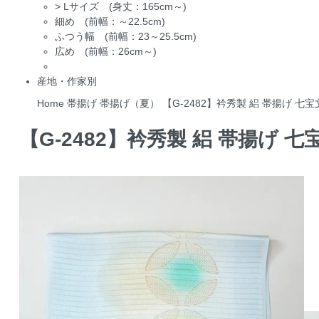
>
Lサイズ (身丈：165cm～)
細め (前幅：～22.5cm)
ふつう幅 (前幅：23～25.5cm)
広め (前幅：26cm～)
産地・作家別
Home
帯揚げ
帯揚げ（夏）
【G-2482】衿秀製 絽 帯揚げ 七宝
【G-2482】衿秀製 絽 帯揚げ 七