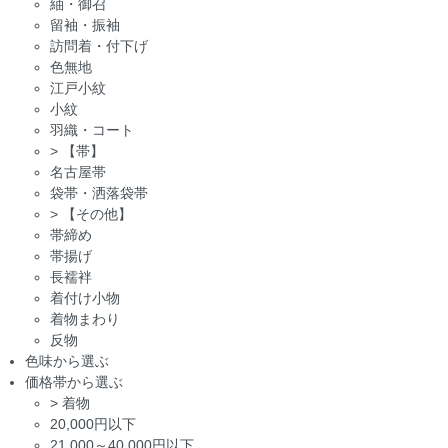
紬・御召
留袖・振袖
訪問着・付下げ
色無地
江戸小紋
小紋
羽織・コート
>
【帯】
名古屋帯
袋帯・洒落袋帯
>
【その他】
帯締め
帯揚げ
長襦袢
着付け小物
着物まわり
反物
色味から選ぶ
価格帯から選ぶ
>
着物
20,000円以下
21,000～40,000円以下