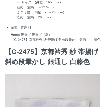
>
Lサイズ (身丈：165cm～)
細め (前幅：～22.5cm)
ふつう幅 (前幅：23～25.5cm)
広め (前幅：26cm～)
産地・作家別
Home
帯揚げ
帯揚げ（夏）
【G-2475】京都衿秀 紗 帯揚げ 斜め段暈かし 銀通し 白藤色
【G-2475】京都衿秀 紗 帯揚げ
斜め段暈かし 銀通し 白藤色