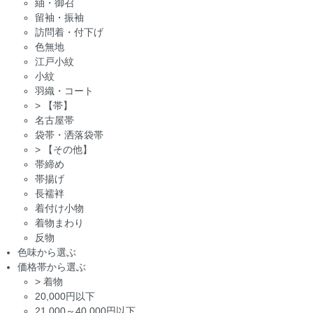
紬・御召
留袖・振袖
訪問着・付下げ
色無地
江戸小紋
小紋
羽織・コート
>
【帯】
名古屋帯
袋帯・洒落袋帯
>
【その他】
帯締め
帯揚げ
長襦袢
着付け小物
着物まわり
反物
色味から選ぶ
価格帯から選ぶ
>
着物
20,000円以下
21,000～40,000円以下