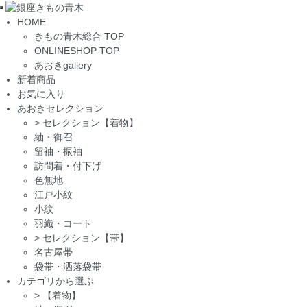
Toggle
HOME
navigation
きもの青木総合 TOP
ONLINESHOP TOP
あおきgallery
新着商品
お気に入り
あおきセレクション
>
セレクション【着物】
紬・御召
留袖・振袖
訪問着・付下げ
色無地
江戸小紋
小紋
羽織・コート
>
セレクション【帯】
名古屋帯
袋帯・洒落袋帯
カテゴリから選ぶ
>
【着物】