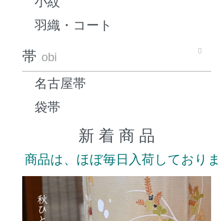
小紋
羽織・コート
帯
obi
名古屋帯
袋帯
新 着 商 品
商品は、ほぼ毎日入荷しており