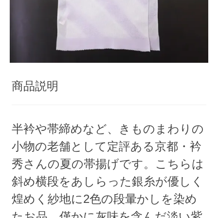
商品説明
半衿や帯締めなど、きものまわりの
小物の老舗として定評ある京都・衿
秀さんの夏の帯揚げです。こちらは
斜め横段をあしらった銀糸が優しく
煌めく紗地に2色の段暈かしを染め
たお品。僅かに灰味を含んだ淡い紫