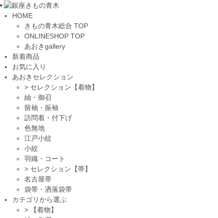
Toggle
HOME
navigation
きもの青木総合 TOP
ONLINESHOP TOP
あおきgallery
新着商品
お気に入り
あおきセレクション
>
セレクション【着物】
紬・御召
留袖・振袖
訪問着・付下げ
色無地
江戸小紋
小紋
羽織・コート
>
セレクション【帯】
名古屋帯
袋帯・洒落袋帯
カテゴリから選ぶ
>
【着物】