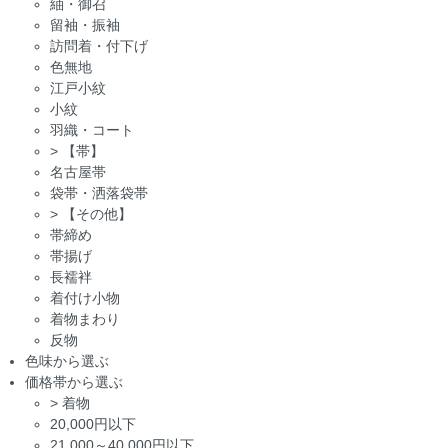
紬・御召
留袖・振袖
訪問着・付下げ
色無地
江戸小紋
小紋
羽織・コート
>
【帯】
名古屋帯
袋帯・洒落袋帯
>
【その他】
帯締め
帯揚げ
長襦袢
着付け小物
着物まわり
反物
色味から選ぶ
価格帯から選ぶ
>
着物
20,000円以下
21,000～40,000円以下