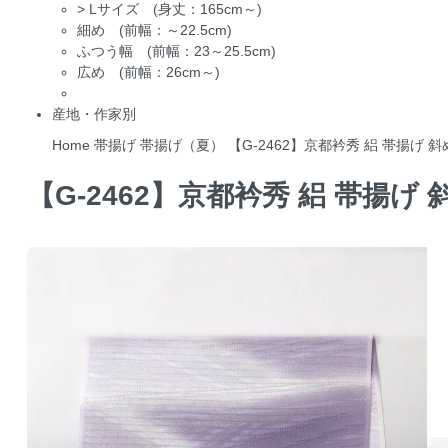
>
Lサイズ (身丈：165cm～)
細め (前幅：～22.5cm)
ふつう幅 (前幅：23～25.5cm)
広め (前幅：26cm～)
産地・作家別
Home
帯揚げ
帯揚げ（夏）
【G-2462】京都衿秀 絽 帯揚げ 
【G-2462】京都衿秀 絽 帯揚げ