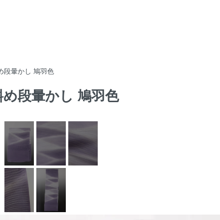
斜め段暈かし 鳩羽色
 斜め段暈かし 鳩羽色