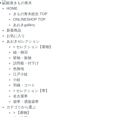
Toggle
HOME
navigation
きもの青木総合 TOP
ONLINESHOP TOP
あおきgallery
新着商品
お気に入り
あおきセレクション
>
セレクション【着物】
紬・御召
留袖・振袖
訪問着・付下げ
色無地
江戸小紋
小紋
羽織・コート
>
セレクション【帯】
名古屋帯
袋帯・洒落袋帯
カテゴリから選ぶ
>
【着物】