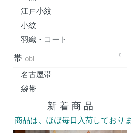
江戸小紋
小紋
羽織・コート
帯
obi
名古屋帯
袋帯
新 着 商 品
商品は、ほぼ毎日入荷しており