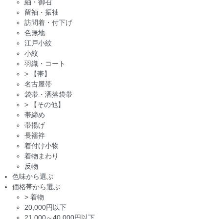
紬・御召
留袖・振袖
訪問着・付下げ
色無地
江戸小紋
小紋
羽織・コート
>
【帯】
名古屋帯
袋帯・洒落袋帯
>
【その他】
帯締め
帯揚げ
長襦袢
着付け小物
着物まわり
反物
色味から選ぶ
価格帯から選ぶ
>
着物
20,000円以下
21,000～40,000円以下