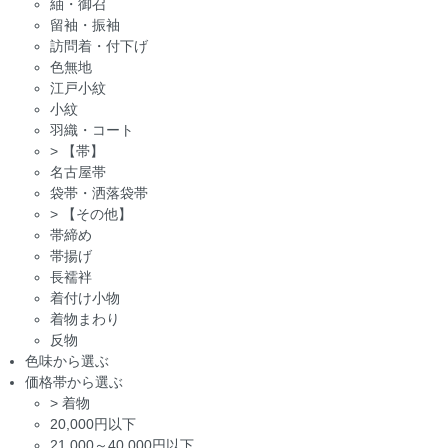
紬・御召
留袖・振袖
訪問着・付下げ
色無地
江戸小紋
小紋
羽織・コート
>
【帯】
名古屋帯
袋帯・洒落袋帯
>
【その他】
帯締め
帯揚げ
長襦袢
着付け小物
着物まわり
反物
色味から選ぶ
価格帯から選ぶ
>
着物
20,000円以下
21,000～40,000円以下