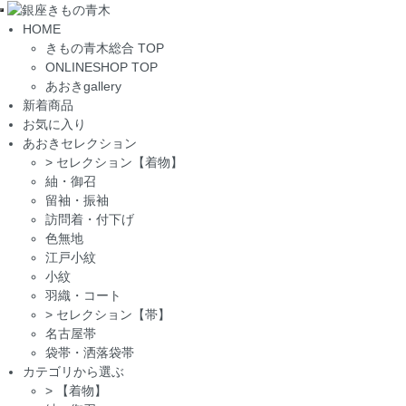
Toggle
HOME
navigation
きもの青木総合 TOP
ONLINESHOP TOP
あおきgallery
新着商品
お気に入り
あおきセレクション
>
セレクション【着物】
紬・御召
留袖・振袖
訪問着・付下げ
色無地
江戸小紋
小紋
羽織・コート
>
セレクション【帯】
名古屋帯
袋帯・洒落袋帯
カテゴリから選ぶ
>
【着物】