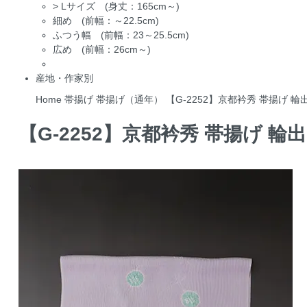
>
Lサイズ (身丈：165cm～)
細め (前幅：～22.5cm)
ふつう幅 (前幅：23～25.5cm)
広め (前幅：26cm～)
産地・作家別
Home
帯揚げ
帯揚げ（通年）
【G-2252】京都衿秀 帯揚げ 
【G-2252】京都衿秀 帯揚げ 輪