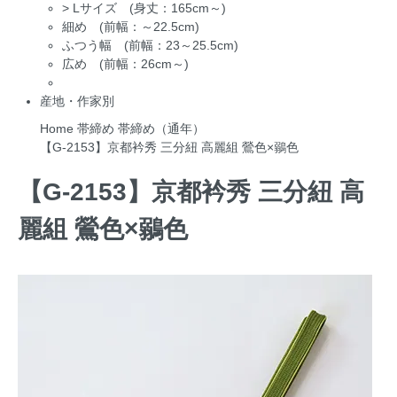
>
Lサイズ (身丈：165cm～)
細め (前幅：～22.5cm)
ふつう幅 (前幅：23～25.5cm)
広め (前幅：26cm～)
産地・作家別
Home
帯締め
帯締め（通年）
【G-2153】京都衿秀 三分紐 高麗組 鶯色×鶸色
【G-2153】京都衿秀 三分紐 高
麗組 鶯色×鶸色