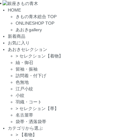
Toggle
HOME
navigation
きもの青木総合 TOP
ONLINESHOP TOP
あおきgallery
新着商品
お気に入り
あおきセレクション
>
セレクション【着物】
紬・御召
留袖・振袖
訪問着・付下げ
色無地
江戸小紋
小紋
羽織・コート
>
セレクション【帯】
名古屋帯
袋帯・洒落袋帯
カテゴリから選ぶ
>
【着物】