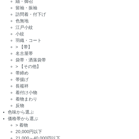
紬・御召
留袖・振袖
訪問着・付下げ
色無地
江戸小紋
小紋
羽織・コート
>
【帯】
名古屋帯
袋帯・洒落袋帯
>
【その他】
帯締め
帯揚げ
長襦袢
着付け小物
着物まわり
反物
色味から選ぶ
価格帯から選ぶ
>
着物
20,000円以下
21,000～40,000円以下