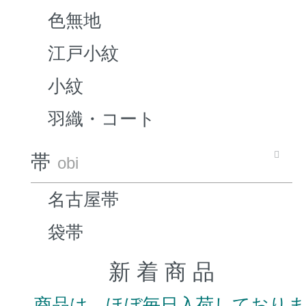
色無地
江戸小紋
小紋
羽織・コート
帯
obi
名古屋帯
袋帯
新 着 商 品
商品は、ほぼ毎日入荷しており