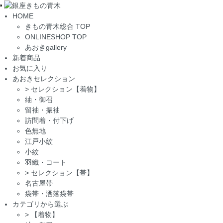
Toggle
HOME
navigation
きもの青木総合 TOP
ONLINESHOP TOP
あおきgallery
新着商品
お気に入り
あおきセレクション
>
セレクション【着物】
紬・御召
留袖・振袖
訪問着・付下げ
色無地
江戸小紋
小紋
羽織・コート
>
セレクション【帯】
名古屋帯
袋帯・洒落袋帯
カテゴリから選ぶ
>
【着物】