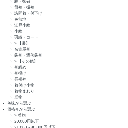
紬・御召
留袖・振袖
訪問着・付下げ
色無地
江戸小紋
小紋
羽織・コート
>
【帯】
名古屋帯
袋帯・洒落袋帯
>
【その他】
帯締め
帯揚げ
長襦袢
着付け小物
着物まわり
反物
色味から選ぶ
価格帯から選ぶ
>
着物
20,000円以下
21,000～40,000円以下