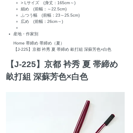
>
Lサイズ (身丈：165cm～)
細め (前幅：～22.5cm)
ふつう幅 (前幅：23～25.5cm)
広め (前幅：26cm～)
産地・作家別
Home
帯締め
帯締め（夏）
【J-225】京都 衿秀 夏 帯締め 畝打組 深蘇芳色×白色
【J-225】京都 衿秀 夏 帯締め
畝打組 深蘇芳色×白色