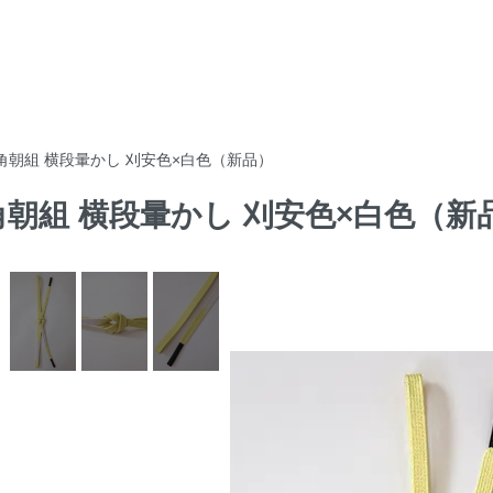
め 角朝組 横段暈かし 刈安色×白色（新品）
 角朝組 横段暈かし 刈安色×白色（新