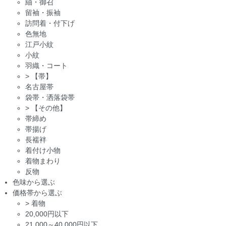
紬・御召
留袖・振袖
訪問着・付下げ
色無地
江戸小紋
小紋
羽織・コート
>
【帯】
名古屋帯
袋帯・洒落袋帯
>
【その他】
帯締め
帯揚げ
長襦袢
着付け小物
着物まわり
反物
色味から選ぶ
価格帯から選ぶ
>
着物
20,000円以下
21,000～40,000円以下