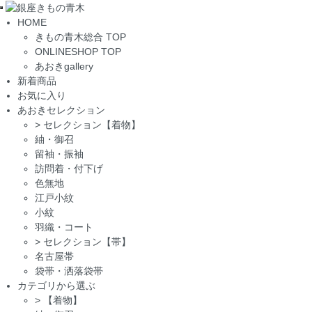
Toggle
HOME
navigation
きもの青木総合 TOP
ONLINESHOP TOP
あおきgallery
新着商品
お気に入り
あおきセレクション
>
セレクション【着物】
紬・御召
留袖・振袖
訪問着・付下げ
色無地
江戸小紋
小紋
羽織・コート
>
セレクション【帯】
名古屋帯
袋帯・洒落袋帯
カテゴリから選ぶ
>
【着物】