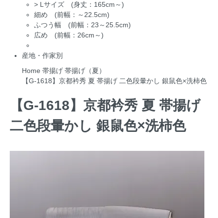
>
Lサイズ (身丈：165cm～)
細め (前幅：～22.5cm)
ふつう幅 (前幅：23～25.5cm)
広め (前幅：26cm～)
産地・作家別
Home
帯揚げ
帯揚げ（夏）
【G-1618】京都衿秀 夏 帯揚げ 二色段暈かし 銀鼠色×洗柿色
【G-1618】京都衿秀 夏 帯揚げ
二色段暈かし 銀鼠色×洗柿色