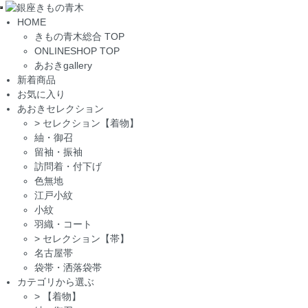
Toggle
HOME
navigation
きもの青木総合 TOP
ONLINESHOP TOP
あおきgallery
新着商品
お気に入り
あおきセレクション
>
セレクション【着物】
紬・御召
留袖・振袖
訪問着・付下げ
色無地
江戸小紋
小紋
羽織・コート
>
セレクション【帯】
名古屋帯
袋帯・洒落袋帯
カテゴリから選ぶ
>
【着物】