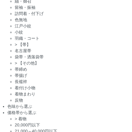
紬・御召
留袖・振袖
訪問着・付下げ
色無地
江戸小紋
小紋
羽織・コート
>
【帯】
名古屋帯
袋帯・洒落袋帯
>
【その他】
帯締め
帯揚げ
長襦袢
着付け小物
着物まわり
反物
色味から選ぶ
価格帯から選ぶ
>
着物
20,000円以下
21,000～40,000円以下