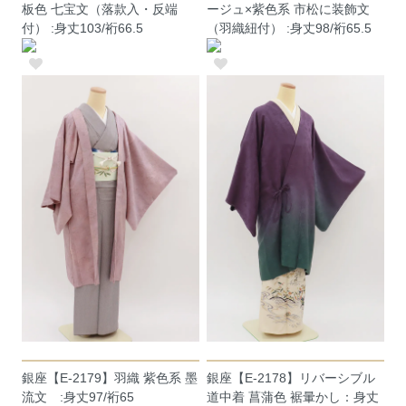
板色 七宝文（落款入・反端
ージュ×紫色系 市松に装飾文
付） :身丈103/裄66.5
（羽織紐付） :身丈98/裄65.5
銀座【E-2179】羽織 紫色系 墨
銀座【E-2178】リバーシブル
流文 :身丈97/裄65
道中着 菖蒲色 裾暈かし：身丈