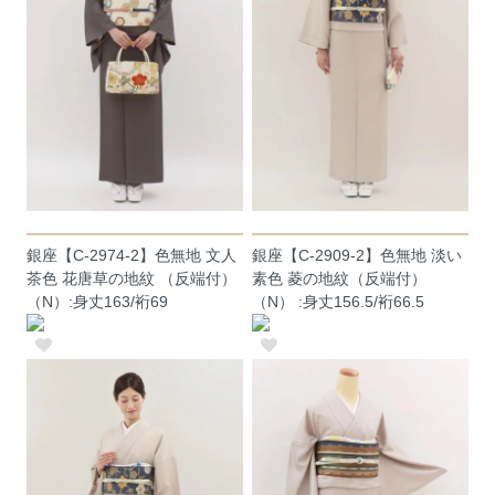
銀座【C-2974-2】色無地 文人
銀座【C-2909-2】色無地 淡い
茶色 花唐草の地紋 （反端付）
素色 菱の地紋（反端付）
（N）:身丈163/裄69
（N） :身丈156.5/裄66.5