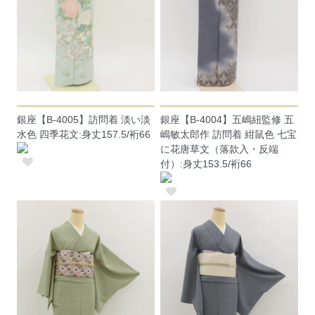
銀座【B-4005】訪問着 淡い淡
銀座【B-4004】五嶋紐監修 五
水色 四季花文:身丈157.5/裄66
嶋敏太郎作 訪問着 紺鼠色 七宝
に花唐草文（落款入・反端
付）:身丈153.5/裄66