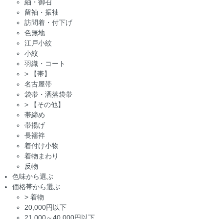
紬・御召
留袖・振袖
訪問着・付下げ
色無地
江戸小紋
小紋
羽織・コート
>
【帯】
名古屋帯
袋帯・洒落袋帯
>
【その他】
帯締め
帯揚げ
長襦袢
着付け小物
着物まわり
反物
色味から選ぶ
価格帯から選ぶ
>
着物
20,000円以下
21,000～40,000円以下