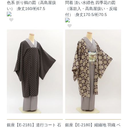
色系 折り鶴の図（高島屋扱
問着 淡い水縹色 四季花の図
い） :身丈160/裄67.5
（落款入・高島屋扱い・反端
付） :身丈170.5/裄70.5
銀座【E-2181】道行コート 石
銀座【E-2180】縮緬地 羽織 ベ