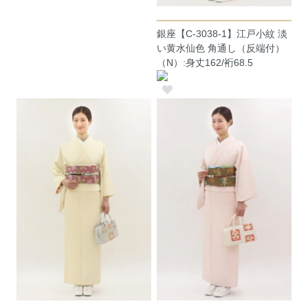
銀座【C-3038-1】江戸小紋 淡
い黄水仙色 角通し（反端付）
（N）:身丈162/裄68.5