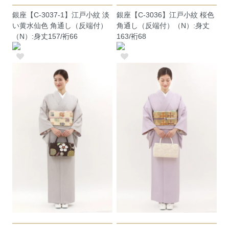
銀座【C-3037-1】江戸小紋 淡
銀座【C-3036】江戸小紋 桜色
い黄水仙色 角通し（反端付）
角通し（反端付）（N）:身丈
（N）:身丈157/裄66
163/裄68