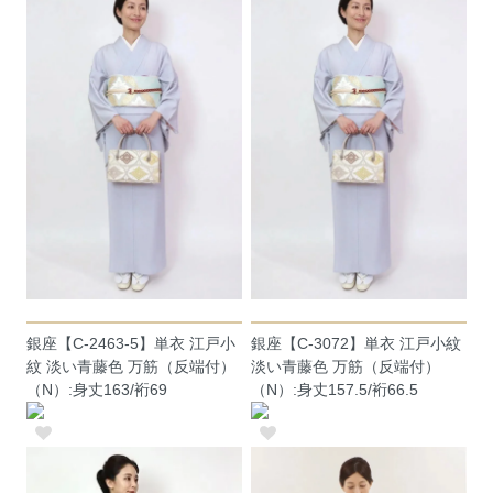
銀座【C-2463-5】単衣 江戸小
銀座【C-3072】単衣 江戸小紋
紋 淡い青藤色 万筋（反端付）
淡い青藤色 万筋（反端付）
（N）:身丈163/裄69
（N）:身丈157.5/裄66.5