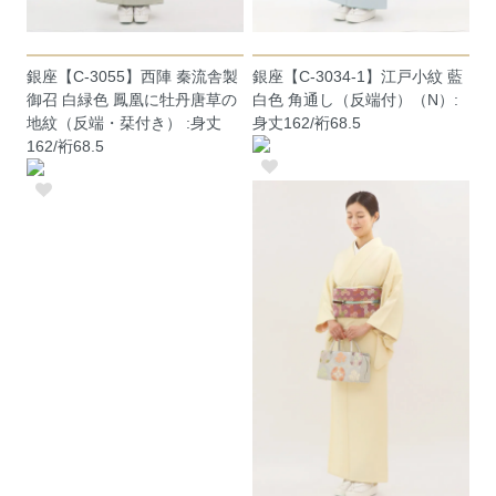
銀座【C-3055】西陣 秦流舎製
銀座【C-3034-1】江戸小紋 藍
御召 白緑色 鳳凰に牡丹唐草の
白色 角通し（反端付）（N）:
地紋（反端・栞付き） :身丈
身丈162/裄68.5
162/裄68.5