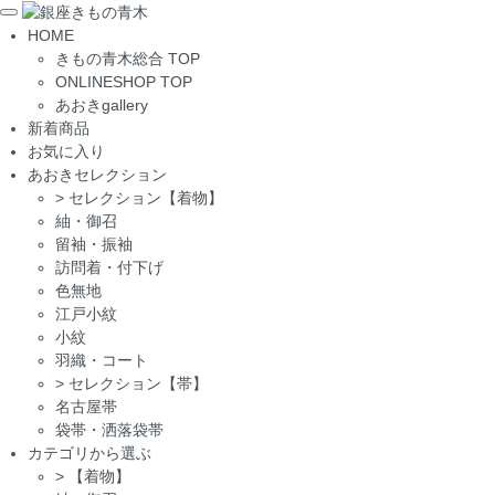
Toggle
HOME
navigation
きもの青木総合 TOP
ONLINESHOP TOP
あおきgallery
新着商品
お気に入り
あおきセレクション
>
セレクション【着物】
紬・御召
留袖・振袖
訪問着・付下げ
色無地
江戸小紋
小紋
羽織・コート
>
セレクション【帯】
名古屋帯
袋帯・洒落袋帯
カテゴリから選ぶ
>
【着物】