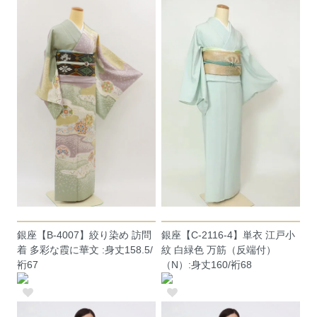
銀座【B-4007】絞り染め 訪問
銀座【C-2116-4】単衣 江戸小
着 多彩な霞に華文 :身丈158.5/
紋 白緑色 万筋（反端付）
裄67
（N）:身丈160/裄68