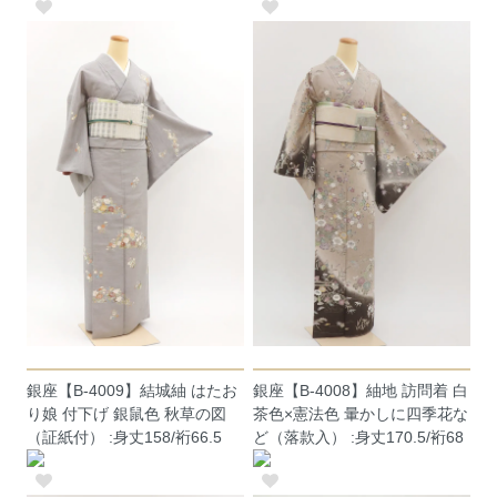
銀座【B-4009】結城紬 はたお
銀座【B-4008】紬地 訪問着 白
り娘 付下げ 銀鼠色 秋草の図
茶色×憲法色 暈かしに四季花な
（証紙付） :身丈158/裄66.5
ど（落款入） :身丈170.5/裄68