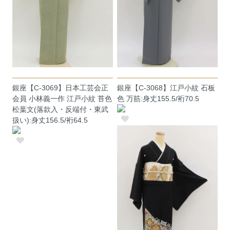
銀座【C-3069】日本工芸会正
銀座【C-3068】江戸小紋 石板
会員 小林義一作 江戸小紋 苔色
色 万筋:身丈155.5/裄70.5
松葉文(落款入・反端付・東武
扱い):身丈156.5/裄64.5