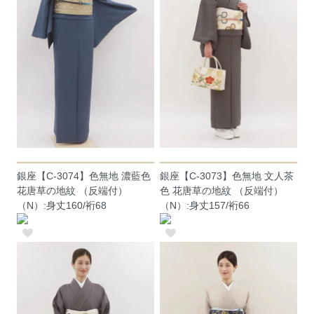
銀座【C-3074】色無地 濃藍色
銀座【C-3073】色無地 文人茶
花唐草の地紋 （反端付）
色 花唐草の地紋 （反端付）
（N）:身丈160/裄68
（N）:身丈157/裄66