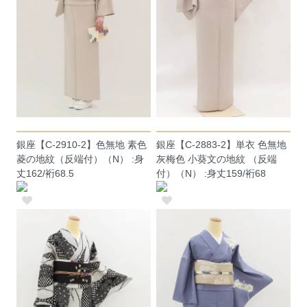
銀座【C-2910-2】色無地 素色
銀座【C-2883-2】単衣 色無地
菱の地紋（反端付）（N） :身
灰梅色 小葵文の地紋 （反端
丈162/裄68.5
付）（N） :身丈159/裄68