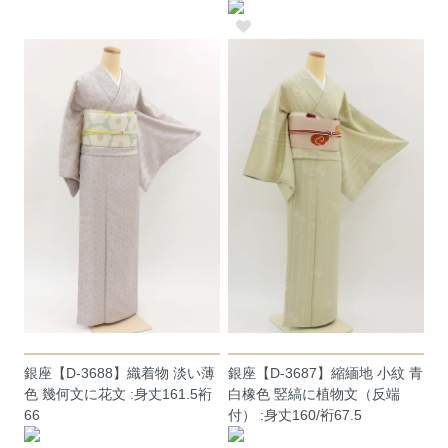
銀座【D-3688】織着物 淡い薄
銀座【D-3687】縮緬地 小紋 青
色 幾何文に花文 :身丈161.5裄
白橡色 竪縞に植物文（反端
66
付） :身丈160/裄67.5