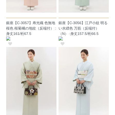
銀座【C-3057】寿光織 色無地
銀座【C-3056】江戸小紋 明る
桜色 桜菊橘の地紋（反端付） :
い水縹色 万筋（反端付）
身丈161/裄67.5
（N） :身丈157.5/裄66.5