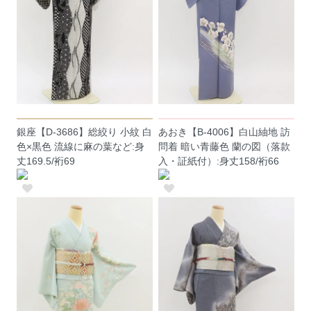
銀座【D-3686】総絞り 小紋 白
あおき【B-4006】白山紬地 訪
色×黒色 流線に麻の葉など:身
問着 暗い青藤色 蘭の図（落款
丈169.5/裄69
入・証紙付）:身丈158/裄66