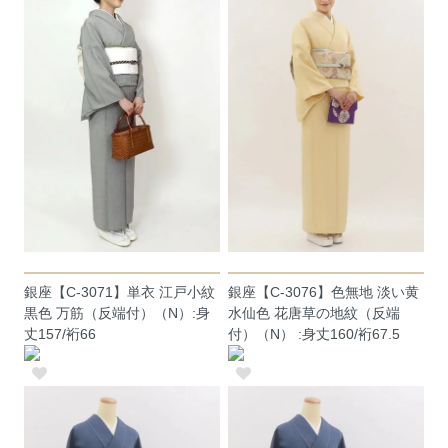
銀座【C-3071】単衣 江戸小紋
銀座【C-3076】色無地 淡い黄
黒色 万筋（反端付）（N）:身
水仙色 花唐草の地紋（反端
丈157/裄66
付）（N） :身丈160/裄67.5