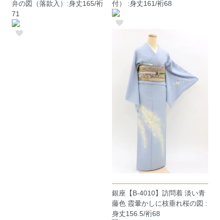
弁の図（落款入）:身丈165/裄
付） :身丈161/裄68
71
銀座【B-4010】訪問着 淡い青
藤色 霞暈かしに枝垂れ桜の図 :
身丈156.5/裄68