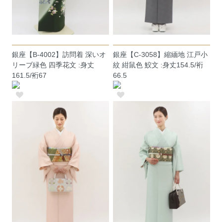
銀座【B-4002】訪問着 深いオ
銀座【C-3058】縮緬地 江戸小
リーブ緑色 四季花文 :身丈
紋 紺鼠色 鮫文 :身丈154.5/裄
161.5/裄67
66.5