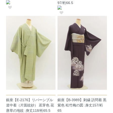
97/裄66.5
銀座【E-2176】リバーシブル
銀座【B-3989】刺繍 訪問着 黒
道中着（片面紋紗） 若芽色 花
紫色 松竹梅の図 :身丈157/裄
唐草の地紋 :身丈118/裄65.5
65