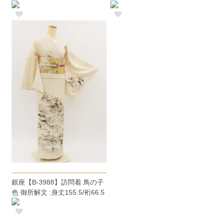
銀座【B-3988】訪問着 鳥の子
色 御所解文 :身丈155.5/裄66.5