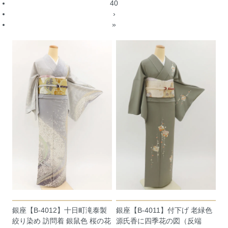
40
›
»
銀座【B-4012】十日町滝泰製
銀座【B-4011】付下げ 老緑色
絞り染め 訪問着 銀鼠色 桜の花
源氏香に四季花の図（反端