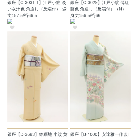
銀座【C-3031-1】江戸小紋 淡
銀座【C-3029】江戸小紋 薄紅
い灰汁色 角通し（反端付） :身
藤色 角通し（反端付）（N）
丈157.5/裄66.5
身丈156.5/裄66
銀座【D-3683】縮緬地 小紋 黄
銀座【B-4000】安達雅一作 訪