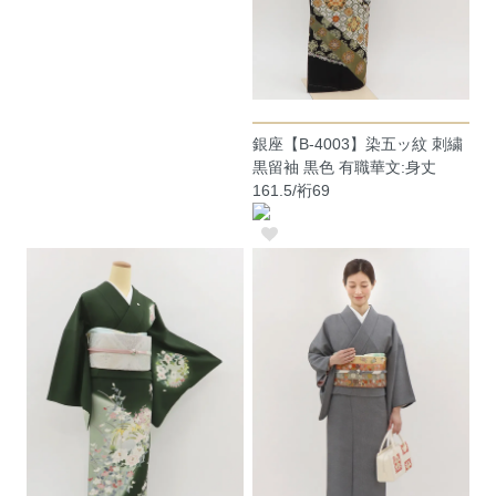
銀座【B-4003】染五ッ紋 刺繍
黒留袖 黒色 有職華文:身丈
161.5/裄69