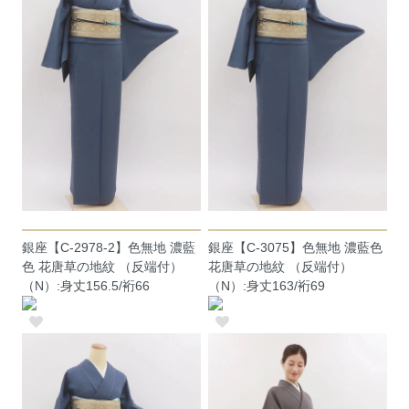
銀座【C-2978-2】色無地 濃藍
銀座【C-3075】色無地 濃藍色
色 花唐草の地紋 （反端付）
花唐草の地紋 （反端付）
（N）:身丈156.5/裄66
（N）:身丈163/裄69