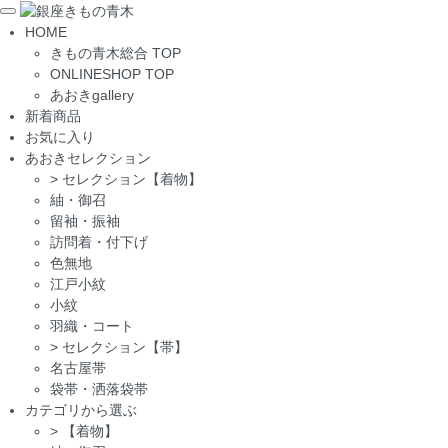
Toggle
HOME
navigation
きもの青木総合 TOP
ONLINESHOP TOP
あおきgallery
新着商品
お気に入り
あおきセレクション
>
セレクション【着物】
紬・御召
留袖・振袖
訪問着・付下げ
色無地
江戸小紋
小紋
羽織・コート
>
セレクション【帯】
名古屋帯
袋帯・洒落袋帯
カテゴリから選ぶ
>
【着物】