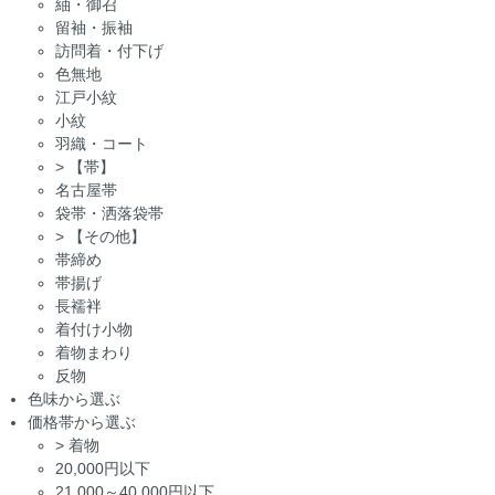
紬・御召
留袖・振袖
訪問着・付下げ
色無地
江戸小紋
小紋
羽織・コート
>
【帯】
名古屋帯
袋帯・洒落袋帯
>
【その他】
帯締め
帯揚げ
長襦袢
着付け小物
着物まわり
反物
色味から選ぶ
価格帯から選ぶ
>
着物
20,000円以下
21,000～40,000円以下