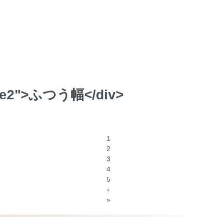
ize2">ふつう幅</div>
1
2
3
4
5
›
»