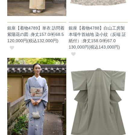
銀座【着物4789】単衣 訪問着
銀座【着物4788】白山工房製
紫陽花の図 :身丈157.0/裄68.5
本場牛首紬地 染小紋（反端 証
120,000円(税込132,000円)
紙付）:身丈158.0/裄67.0
130,000円(税込143,000円)