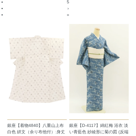
5
›
»
銀座【着物4840】八重山上布
銀座【D-4117】綿紅梅 浴衣 淡
白色 絣文（余り布他付）:身丈
い青藍色 紗綾形に菊の図 (反端