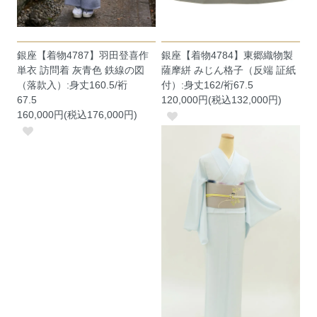
銀座【着物4787】羽田登喜作
銀座【着物4784】東郷織物製
単衣 訪問着 灰青色 鉄線の図
薩摩絣 みじん格子（反端 証紙
（落款入）:身丈160.5/裄
付）:身丈162/裄67.5
67.5
120,000円(税込132,000円)
160,000円(税込176,000円)