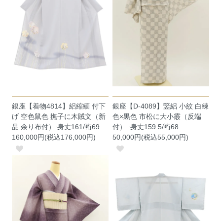
銀座【着物4814】絽縮緬 付下
銀座【D-4089】竪絽 小紋 白練
げ 空色鼠色 撫子に木賊文（新
色×黒色 市松に大小霰（反端
品 余り布付）:身丈161/裄69
付） :身丈159.5/裄68
160,000円(税込176,000円)
50,000円(税込55,000円)