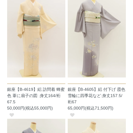
銀座【B-4619】絽 訪問着 蜂蜜
銀座【B-4605】絽 付下げ 霞色
色 葦に扇子の図 :身丈164/裄
雪輪に四季花など:身丈157.5/
67.5
裄67
50,000円(税込55,000円)
65,000円(税込71,500円)