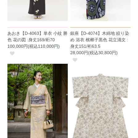
あおき【D-4063】単衣 小紋 勝
銀座【D-4074】木綿地 絞り染
色 花の図 :身丈169/裄70
め 浴衣 檳榔子黒色 花立涌文 :
100,000円(税込110,000円)
身丈151/裄63.5
28,000円(税込30,800円)