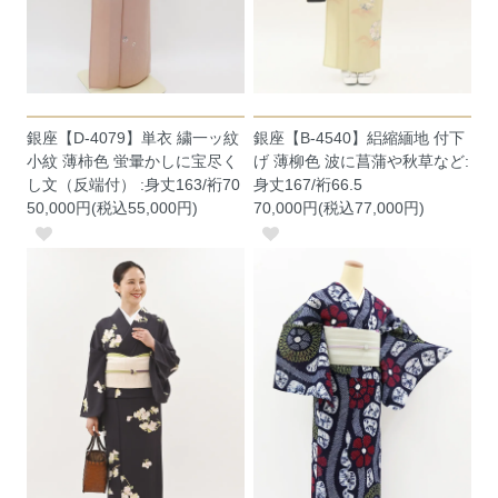
銀座【D-4079】単衣 繍一ッ紋
銀座【B-4540】絽縮緬地 付下
小紋 薄柿色 蛍暈かしに宝尽く
げ 薄柳色 波に菖蒲や秋草など:
し文（反端付） :身丈163/裄70
身丈167/裄66.5
50,000円(税込55,000円)
70,000円(税込77,000円)