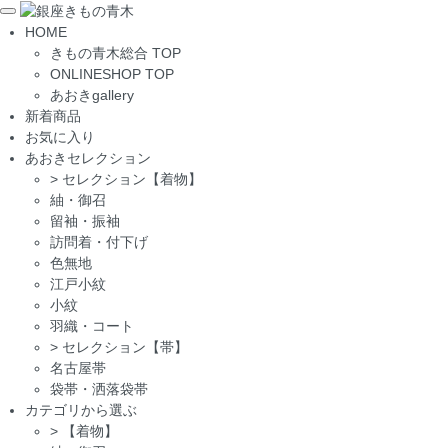
Toggle
HOME
navigation
きもの青木総合 TOP
ONLINESHOP TOP
あおきgallery
新着商品
お気に入り
あおきセレクション
>
セレクション【着物】
紬・御召
留袖・振袖
訪問着・付下げ
色無地
江戸小紋
小紋
羽織・コート
>
セレクション【帯】
名古屋帯
袋帯・洒落袋帯
カテゴリから選ぶ
>
【着物】