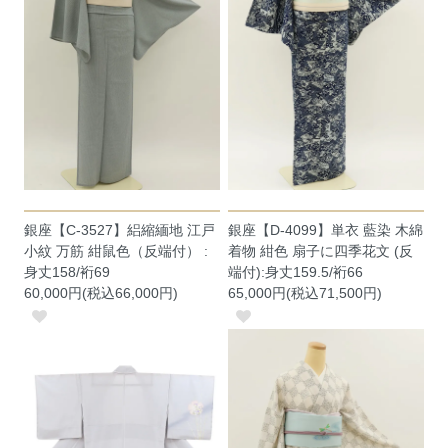
銀座【C-3527】絽縮緬地 江戸
銀座【D-4099】単衣 藍染 木綿
小紋 万筋 紺鼠色（反端付） :
着物 紺色 扇子に四季花文 (反
身丈158/裄69
端付):身丈159.5/裄66
60,000円(税込66,000円)
65,000円(税込71,500円)