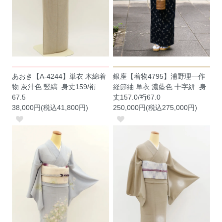
あおき【A-4244】単衣 木綿着
銀座【着物4795】浦野理一作
物 灰汁色 竪縞 :身丈159/裄
経節紬 単衣 濃藍色 十字絣 :身
67.5
丈157.0/裄67.0
38,000円(税込41,800円)
250,000円(税込275,000円)