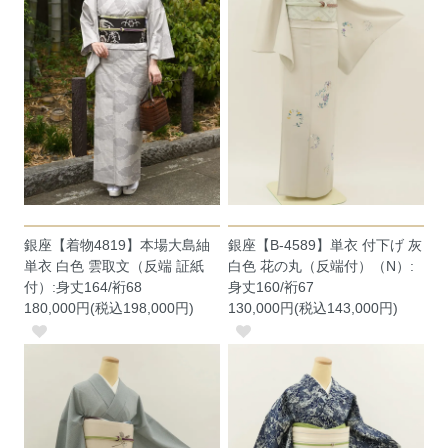
銀座【着物4819】本場大島紬
銀座【B-4589】単衣 付下げ 灰
単衣 白色 雲取文（反端 証紙
白色 花の丸（反端付）（N）:
付）:身丈164/裄68
身丈160/裄67
180,000円(税込198,000円)
130,000円(税込143,000円)