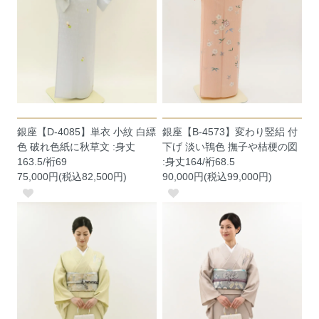
銀座【D-4085】単衣 小紋 白縹
銀座【B-4573】変わり竪絽 付
色 破れ色紙に秋草文 :身丈
下げ 淡い鴇色 撫子や桔梗の図
163.5/裄69
:身丈164/裄68.5
75,000円(税込82,500円)
90,000円(税込99,000円)