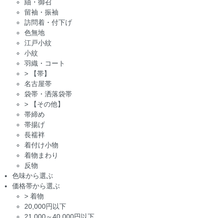
紬・御召
留袖・振袖
訪問着・付下げ
色無地
江戸小紋
小紋
羽織・コート
>
【帯】
名古屋帯
袋帯・洒落袋帯
>
【その他】
帯締め
帯揚げ
長襦袢
着付け小物
着物まわり
反物
色味から選ぶ
価格帯から選ぶ
>
着物
20,000円以下
21,000～40,000円以下