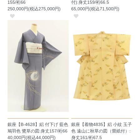
155/裄66
付):身丈159/裄66.5
250,000円(税込275,000円)
65,000円(税込71,500円)
銀座【B-4628】絽 付下げ 藍色
銀座【着物4835】絽 小紋 玉子
鳩羽色 鷺草の図:身丈157/裄66
色 遠山に秋草の図（畳紙付）:
40,000円(税込44,000円)
身丈161/裄67.5