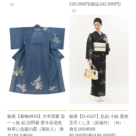
220,000円(税込242,000円)
銀座【着物4833】大羊居製 染
銀座【D-4107】乱絽 小紋 黒色
一ッ紋 絽 訪問着 熨斗目花色
宝尽くし文（反端付）（N） :
秋草に虫籠の図（落款入）:身
身丈160/裄68
丈156.5/裄65
80,000円(税込88,000円)