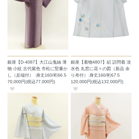
銀座【D-4087】大江山鬼紬 薄
銀座【着物4807】絽 訪問着 淡
物 小紋 古代紫色 市松に竪暈か
水色 丸窓に花々の図（新品 余
し（反端付） :身丈160/裄66.5
り布付）:身丈160/裄67.5
70,000円(税込77,000円)
120,000円(税込132,000円)