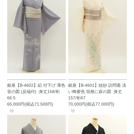
銀座【B-4602】絽 付下げ 薄色
銀座【B-4601】紋紗 訪問着 淡
笹の図 (反端付) :身丈158/裄
い蜂蜜色 垣根に萩の図 :身丈
66.5
157/裄67
65,000円(税込71,500円)
70,000円(税込77,000円)