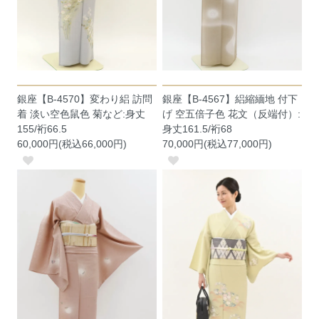
銀座【B-4570】変わり絽 訪問
銀座【B-4567】絽縮緬地 付下
着 淡い空色鼠色 菊など:身丈
げ 空五倍子色 花文（反端付）:
155/裄66.5
身丈161.5/裄68
60,000円(税込66,000円)
70,000円(税込77,000円)