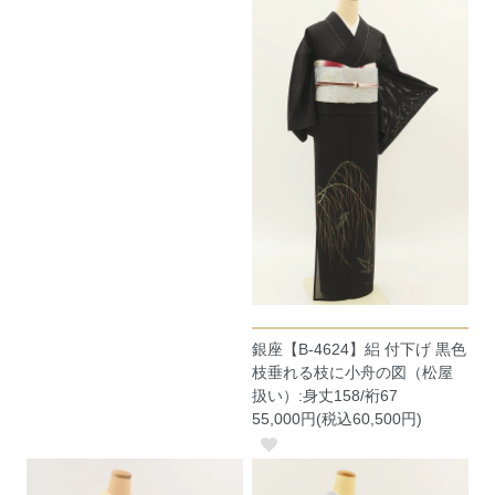
銀座【B-4624】絽 付下げ 黒色
枝垂れる枝に小舟の図（松屋
扱い）:身丈158/裄67
55,000円(税込60,500円)