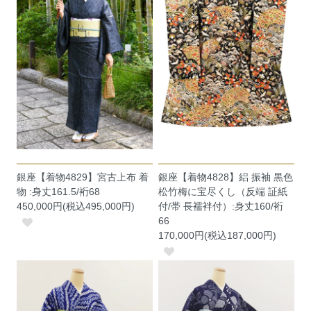
銀座【着物4829】宮古上布 着
銀座【着物4828】絽 振袖 黒色
物 :身丈161.5/裄68
松竹梅に宝尽くし（反端 証紙
450,000円(税込495,000円)
付/帯 長襦袢付）:身丈160/裄
66
170,000円(税込187,000円)