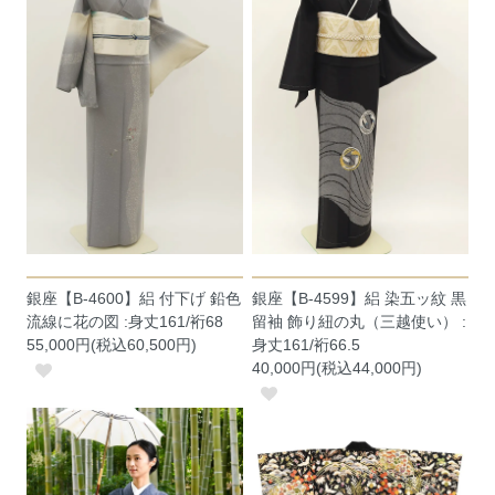
銀座【B-4600】絽 付下げ 鉛色
銀座【B-4599】絽 染五ッ紋 黒
流線に花の図 :身丈161/裄68
留袖 飾り紐の丸（三越使い） :
55,000円(税込60,500円)
身丈161/裄66.5
40,000円(税込44,000円)