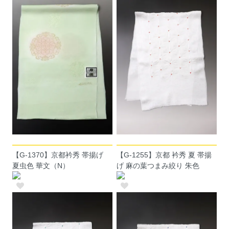
【G-1370】京都衿秀 帯揚げ
【G-1255】京都 衿秀 夏 帯揚
夏虫色 華文（N）
げ 麻の葉つまみ絞り 朱色