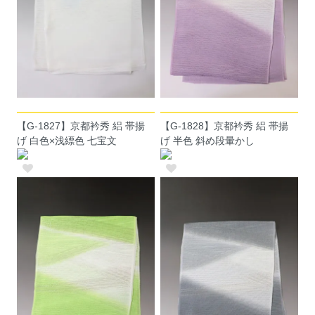
【G-1827】京都衿秀 絽 帯揚
【G-1828】京都衿秀 絽 帯揚
げ 白色×浅縹色 七宝文
げ 半色 斜め段暈かし