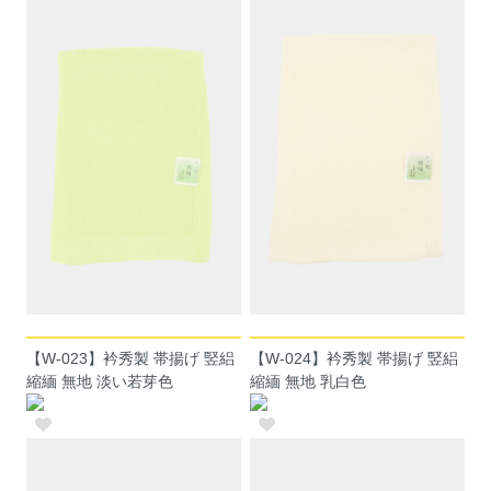
【W-023】衿秀製 帯揚げ 竪絽
【W-024】衿秀製 帯揚げ 竪絽
縮緬 無地 淡い若芽色
縮緬 無地 乳白色