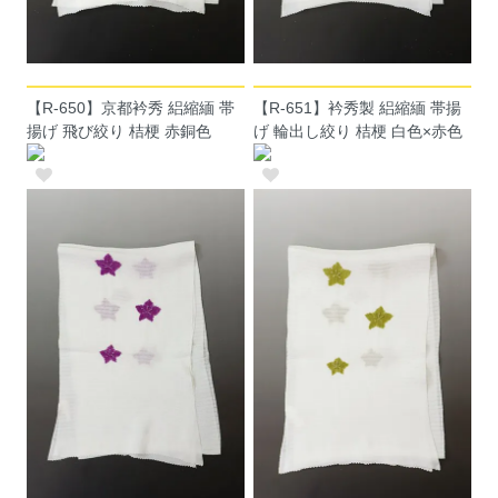
【R-650】京都衿秀 絽縮緬 帯
【R-651】衿秀製 絽縮緬 帯揚
揚げ 飛び絞り 桔梗 赤銅色
げ 輪出し絞り 桔梗 白色×赤色