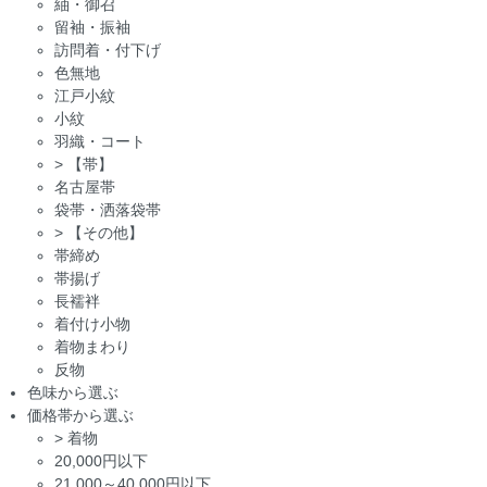
紬・御召
留袖・振袖
訪問着・付下げ
色無地
江戸小紋
小紋
羽織・コート
>
【帯】
名古屋帯
袋帯・洒落袋帯
>
【その他】
帯締め
帯揚げ
長襦袢
着付け小物
着物まわり
反物
色味から選ぶ
価格帯から選ぶ
>
着物
20,000円以下
21,000～40,000円以下