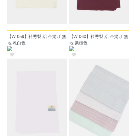
【W-059】衿秀製 絽 帯揚げ 無
【W-060】衿秀製 絽 帯揚げ 無
地 乳白色
地 紫檀色