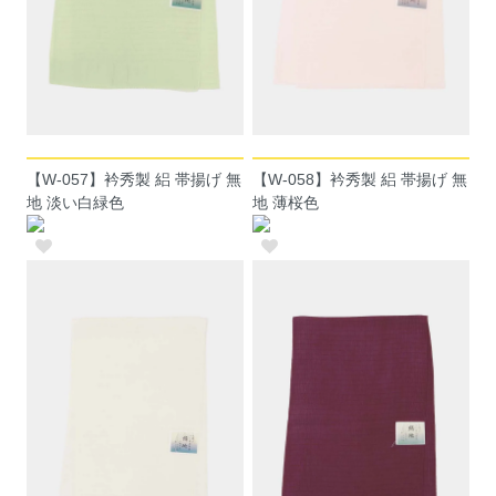
【W-057】衿秀製 絽 帯揚げ 無
【W-058】衿秀製 絽 帯揚げ 無
地 淡い白緑色
地 薄桜色