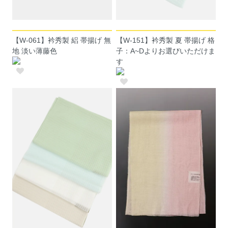
【W-061】衿秀製 絽 帯揚げ 無
【W-151】衿秀製 夏 帯揚げ 格
地 淡い薄藤色
子：A~Dよりお選びいただけま
す