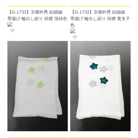
【G-1733】京都衿秀 絽縮緬
【G-1732】京都衿秀 絽縮緬
帯揚げ 輪出し絞り 桔梗 深緋色
帯揚げ 輪出し絞り 桔梗 黄支子
色