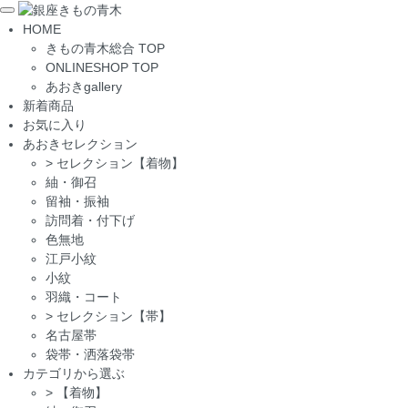
Toggle
HOME
navigation
きもの青木総合 TOP
ONLINESHOP TOP
あおきgallery
新着商品
お気に入り
あおきセレクション
>
セレクション【着物】
紬・御召
留袖・振袖
訪問着・付下げ
色無地
江戸小紋
小紋
羽織・コート
>
セレクション【帯】
名古屋帯
袋帯・洒落袋帯
カテゴリから選ぶ
>
【着物】