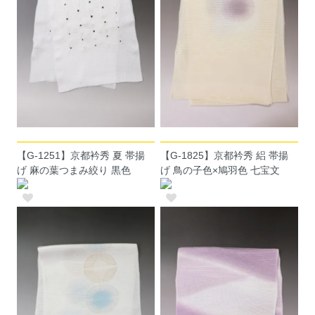
【G-1251】京都衿秀 夏 帯揚
【G-1825】京都衿秀 絽 帯揚
げ 麻の葉つまみ絞り 黒色
げ 鳥の子色×鳩羽色 七宝文