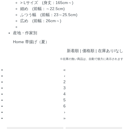
>
Lサイズ (身丈：165cm～)
細め (前幅：～22.5cm)
ふつう幅 (前幅：23～25.5cm)
広め (前幅：26cm～)
産地・作家別
Home
帯揚げ（夏）
新着順
| 価格順 |
在庫あり/なし
※在庫の無い商品は、自動で後方に表示されます
«
‹
2
3
4
5
6
›
»