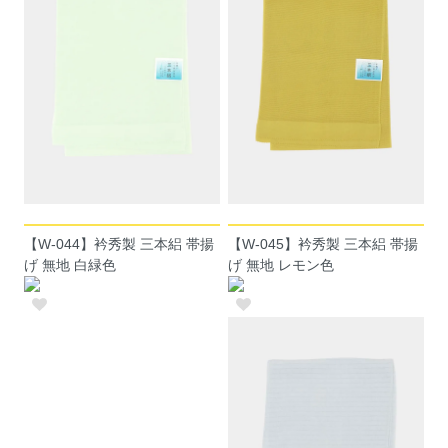
【W-045】衿秀製 三本絽 帯揚
【W-044】衿秀製 三本絽 帯揚
げ 無地 レモン色
げ 無地 白緑色