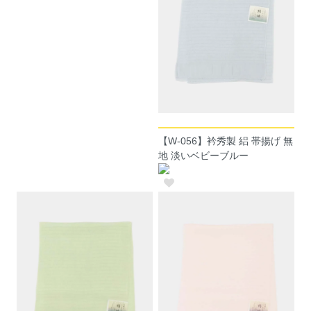
【W-056】衿秀製 絽 帯揚げ 無
地 淡いベビーブルー