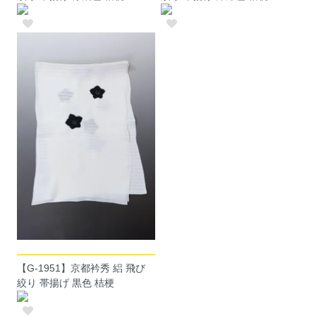
【G-1951】京都衿秀 絽 飛び
絞り 帯揚げ 黒色 桔梗