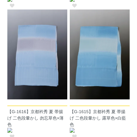
【G-1616】京都衿秀 夏 帯揚
【G-1615】京都衿秀 夏 帯揚
げ 二色段暈かし 勿忘草色×薄
げ 二色段暈かし 露草色×白藍
色
色