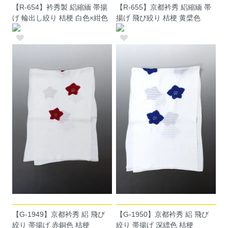
【R-654】衿秀製 絽縮緬 帯揚
【R-655】京都衿秀 絽縮緬 帯
げ 輪出し絞り 桔梗 白色×紺色
揚げ 飛び絞り 桔梗 黄檗色
【G-1949】京都衿秀 絽 飛び
【G-1950】京都衿秀 絽 飛び
絞り 帯揚げ 赤銅色 桔梗
絞り 帯揚げ 深縹色 桔梗