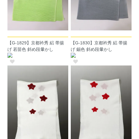
【G-1829】京都衿秀 絽 帯揚
【G-1830】京都衿秀 絽 帯揚
げ 若苗色 斜め段暈かし
げ 錫色 斜め段暈かし