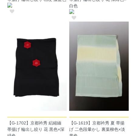
白色
【G-1702】京都衿秀 絽縮緬
【G-1619】京都衿秀 夏 帯揚
帯揚げ 輪出し絞り 花 黒色×深
げ 二色段暈かし 裏葉柳色×淡
緋色
黄色