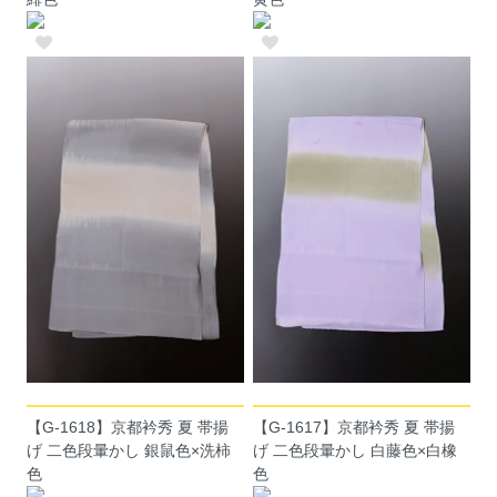
【G-1618】京都衿秀 夏 帯揚
【G-1617】京都衿秀 夏 帯揚
げ 二色段暈かし 銀鼠色×洗柿
げ 二色段暈かし 白藤色×白橡
色
色