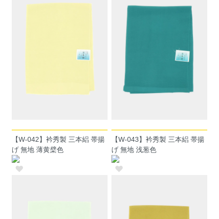
【W-042】衿秀製 三本絽 帯揚
【W-043】衿秀製 三本絽 帯揚
げ 無地 薄黄檗色
げ 無地 浅葱色