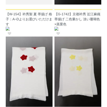
【W-154】衿秀製 夏 帯揚げ 格
【G-1742】京都衿秀 近江麻織
子：A~Dよりお選びいただけま
帯揚げ 二色暈かし 淡い珊瑚色
す
×蒸栗色