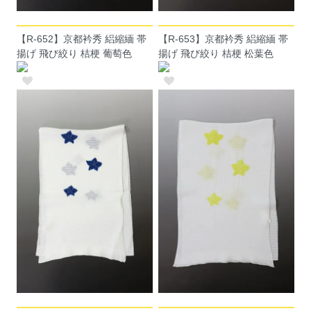
【R-652】京都衿秀 絽縮緬 帯
【R-653】京都衿秀 絽縮緬 帯
揚げ 飛び絞り 桔梗 葡萄色
揚げ 飛び絞り 桔梗 松葉色