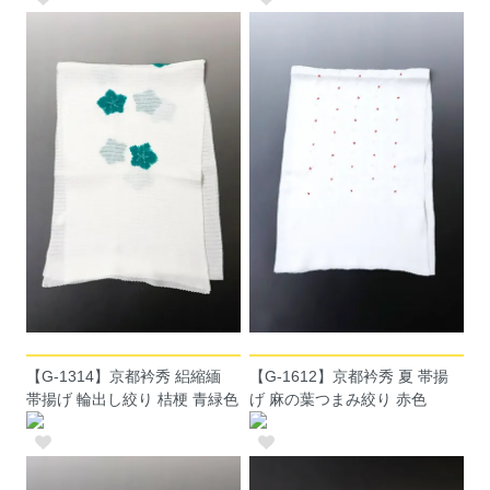
【G-1314】京都衿秀 絽縮緬
【G-1612】京都衿秀 夏 帯揚
帯揚げ 輪出し絞り 桔梗 青緑色
げ 麻の葉つまみ絞り 赤色