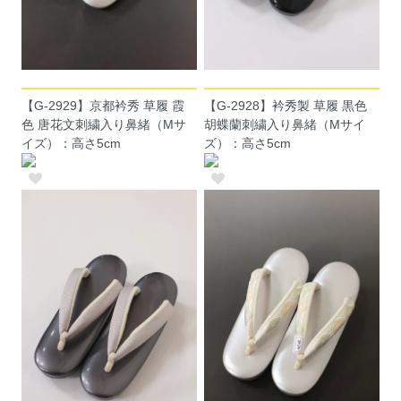
【G-2929】京都衿秀 草履 霞
【G-2928】衿秀製 草履 黒色
色 唐花文刺繍入り鼻緒（Mサ
胡蝶蘭刺繍入り鼻緒（Mサイ
イズ）：高さ5cm
ズ）：高さ5cm