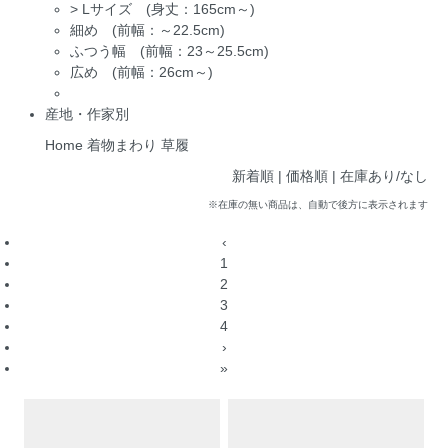
>
Lサイズ (身丈：165cm～)
細め (前幅：～22.5cm)
ふつう幅 (前幅：23～25.5cm)
広め (前幅：26cm～)
産地・作家別
Home
着物まわり
草履
新着順 |
価格順
|
在庫あり/なし
※在庫の無い商品は、自動で後方に表示されます
‹
1
2
3
4
›
»