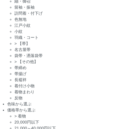
紬・御召
留袖・振袖
訪問着・付下げ
色無地
江戸小紋
小紋
羽織・コート
>
【帯】
名古屋帯
袋帯・洒落袋帯
>
【その他】
帯締め
帯揚げ
長襦袢
着付け小物
着物まわり
反物
色味から選ぶ
価格帯から選ぶ
>
着物
20,000円以下
21,000～40,000円以下