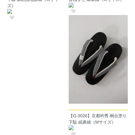
ズ）
【G-3026】京都衿秀 桐台塗り
下駄 縞鼻緒（Mサイズ）