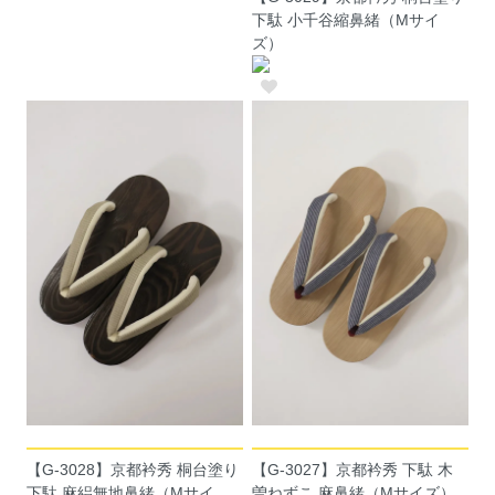
下駄 小千谷縮鼻緒（Mサイ
ズ）
【G-3028】京都衿秀 桐台塗り
【G-3027】京都衿秀 下駄 木
下駄 麻絽無地鼻緒（Mサイ
曽ねずこ 麻鼻緒（Mサイズ）