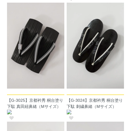
【G-3025】京都衿秀 桐台塗り
【G-3024】京都衿秀 桐台塗り
下駄 真田紐鼻緒（Mサイズ）
下駄 刺繍鼻緒（Mサイズ）