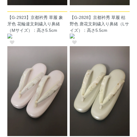
【G-2923】京都衿秀 草履 象
【G-2828】京都衿秀 草履 枯
牙色 花輪違文刺繍入り鼻緒
野色 唐花文刺繍入り鼻緒（Lサ
（Mサイズ）：高さ5.5cm
イズ）：高さ5.5cm