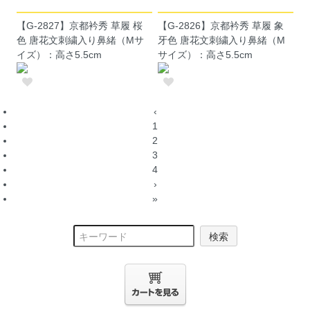
【G-2827】京都衿秀 草履 桜
【G-2826】京都衿秀 草履 象
色 唐花文刺繍入り鼻緒（Mサ
牙色 唐花文刺繍入り鼻緒（M
イズ）：高さ5.5cm
サイズ）：高さ5.5cm
‹
1
2
3
4
›
»
検索