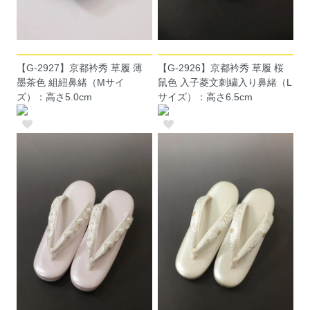
【G-2927】京都衿秀 草履 薄
【G-2926】京都衿秀 草履 桜
墨茶色 組紐鼻緒（Mサイ
鼠色 入子菱文刺繍入り鼻緒（L
ズ）：高さ5.0cm
サイズ）：高さ6.5cm