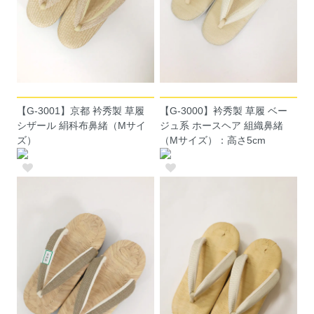
【G-3001】京都 衿秀製 草履
【G-3000】衿秀製 草履 ベー
シザール 絹科布鼻緒（Mサイ
ジュ系 ホースヘア 組織鼻緒
ズ）
（Mサイズ）：高さ5cm