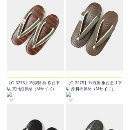
【G-3276】衿秀製 桐 桜台下
【G-3275】衿秀製 桐台塗り下
駄 真田紐鼻緒（Mサイズ）
駄 絹科布鼻緒（Mサイズ）