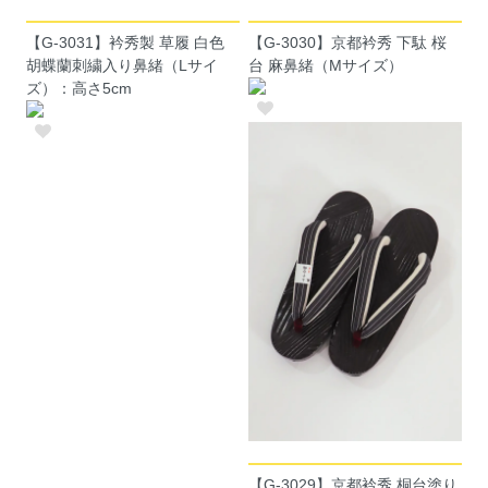
【G-3031】衿秀製 草履 白色
【G-3030】京都衿秀 下駄 桜
胡蝶蘭刺繍入り鼻緒（Lサイ
台 麻鼻緒（Mサイズ）
ズ）：高さ5cm
【G-3029】京都衿秀 桐台塗り