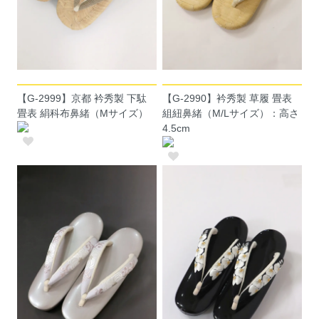
【G-2999】京都 衿秀製 下駄
【G-2990】衿秀製 草履 畳表
畳表 絹科布鼻緒（Mサイズ）
組紐鼻緒（M/Lサイズ）：高さ
4.5cm