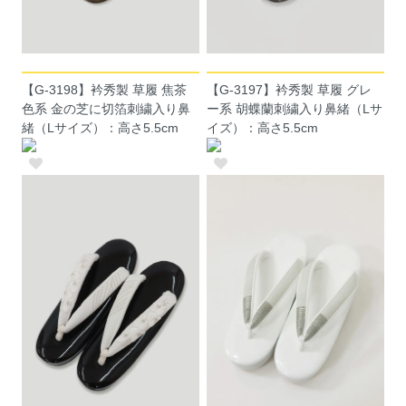
【G-3198】衿秀製 草履 焦茶
【G-3197】衿秀製 草履 グレ
色系 金の芝に切箔刺繍入り鼻
ー系 胡蝶蘭刺繍入り鼻緒（Lサ
緒（Lサイズ）：高さ5.5cm
イズ）：高さ5.5cm