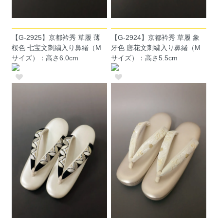
【G-2925】京都衿秀 草履 薄
【G-2924】京都衿秀 草履 象
桜色 七宝文刺繍入り鼻緒（M
牙色 唐花文刺繍入り鼻緒（M
サイズ）：高さ6.0cm
サイズ）：高さ5.5cm