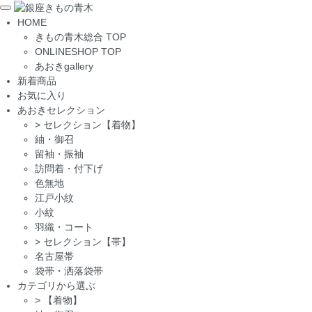
Toggle
HOME
navigation
きもの青木総合 TOP
ONLINESHOP TOP
あおきgallery
新着商品
お気に入り
あおきセレクション
>
セレクション【着物】
紬・御召
留袖・振袖
訪問着・付下げ
色無地
江戸小紋
小紋
羽織・コート
>
セレクション【帯】
名古屋帯
袋帯・洒落袋帯
カテゴリから選ぶ
>
【着物】