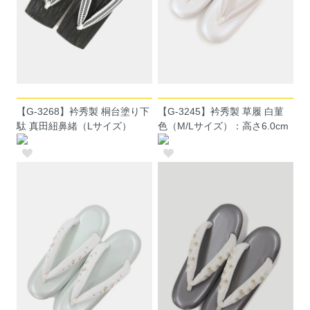
【G-3268】衿秀製 桐台塗り下
【G-3245】衿秀製 草履 白菫
駄 真田紐鼻緒（Lサイズ）
色（M/Lサイズ）：高さ6.0cm