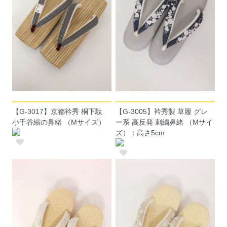
【G-3017】京都衿秀 桐下駄
【G-3005】衿秀製 草履 グレ
小千谷縮の鼻緒 （Mサイズ）
ー系 高反発 刺繍鼻緒 （Mサイ
ズ）：高さ5cm