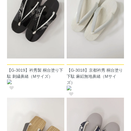
【G-3019】衿秀製 桐台塗り下
【G-3018】京都衿秀 桐台塗り
駄 刺繍鼻緒（Mサイズ）
下駄 麻絽無地鼻緒（Mサイ
ズ）