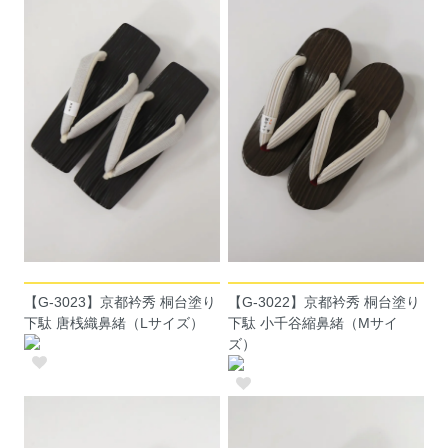
【G-3023】京都衿秀 桐台塗り
【G-3022】京都衿秀 桐台塗り
下駄 唐桟織鼻緒（Lサイズ）
下駄 小千谷縮鼻緒（Mサイ
ズ）