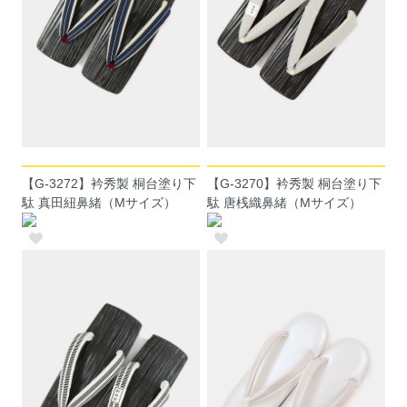
【G-3272】衿秀製 桐台塗り下
【G-3270】衿秀製 桐台塗り下
駄 真田紐鼻緒（Mサイズ）
駄 唐桟織鼻緒（Mサイズ）