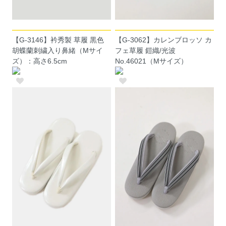
【G-3146】衿秀製 草履 黒色
【G-3062】カレンブロッソ カ
胡蝶蘭刺繍入り鼻緒（Mサイ
フェ草履 鎧織/光波
ズ）：高さ6.5cm
No.46021（Mサイズ）