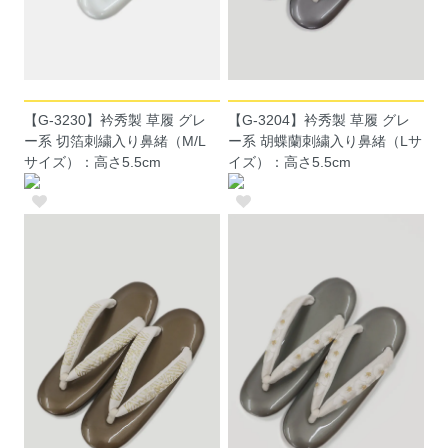
【G-3230】衿秀製 草履 グレ
【G-3204】衿秀製 草履 グレ
ー系 切箔刺繍入り鼻緒（M/L
ー系 胡蝶蘭刺繍入り鼻緒（Lサ
サイズ）：高さ5.5cm
イズ）：高さ5.5cm