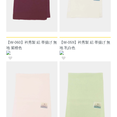
【W-060】衿秀製 絽 帯揚げ 無
【W-059】衿秀製 絽 帯揚げ 無
地 紫檀色
地 乳白色