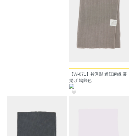
【W-071】衿秀製 近江麻織 帯
揚げ 鳩鼠色