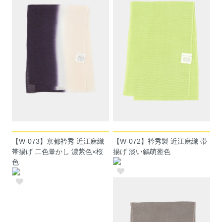
【W-073】京都衿秀 近江麻織
【W-072】衿秀製 近江麻織 帯
帯揚げ 二色暈かし 濃紫色×桜
揚げ 淡い鶸萌葱色
色