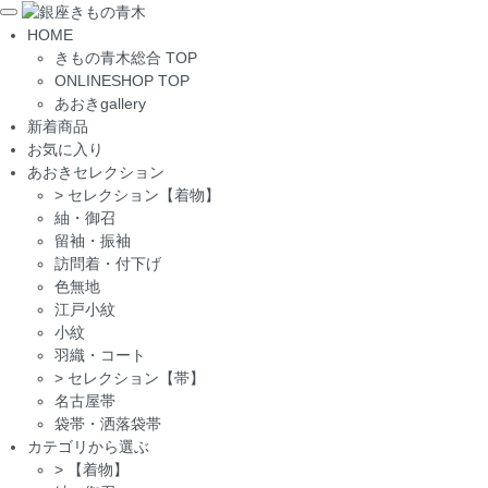
Toggle
HOME
navigation
きもの青木総合 TOP
ONLINESHOP TOP
あおきgallery
新着商品
お気に入り
あおきセレクション
>
セレクション【着物】
紬・御召
留袖・振袖
訪問着・付下げ
色無地
江戸小紋
小紋
羽織・コート
>
セレクション【帯】
名古屋帯
袋帯・洒落袋帯
カテゴリから選ぶ
>
【着物】