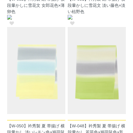
段暈かしに雪花文 女郎花色×薄
段暈かしに雪花文 淡い藤色×淡
卵色
い枯野色
【W-050】衿秀製 夏 帯揚げ 横
【W-048】衿秀製 夏 帯揚げ 横
段暈かし 淡いレモン色×鳩羽鼠
段暈かし 若苗色×鳩羽鼠色×乳