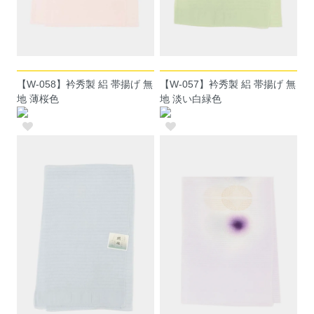
【W-058】衿秀製 絽 帯揚げ 無
【W-057】衿秀製 絽 帯揚げ 無
地 薄桜色
地 淡い白緑色