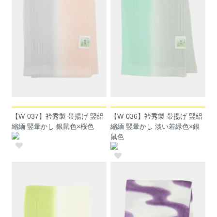
【W-037】衿秀製 帯揚げ 竪絽
【W-036】衿秀製 帯揚げ 竪絽
縮緬 竪暈かし 銀鼠色×桜色
縮緬 竪暈かし 淡い若緑色×銀
鼠色