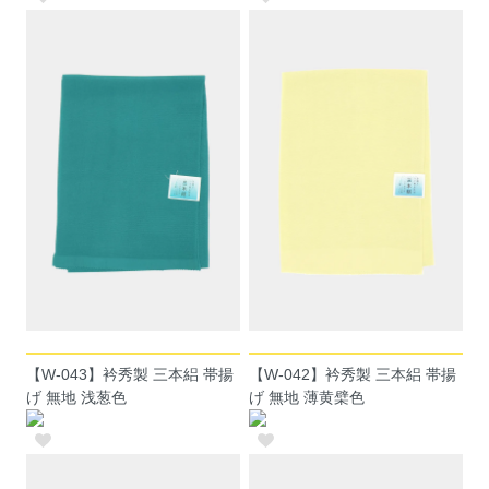
【W-043】衿秀製 三本絽 帯揚
【W-042】衿秀製 三本絽 帯揚
げ 無地 浅葱色
げ 無地 薄黄檗色