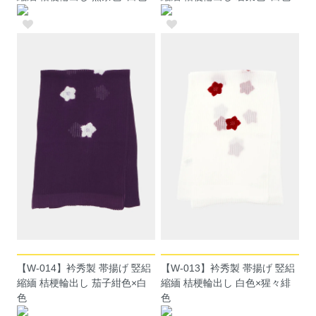
【W-014】衿秀製 帯揚げ 竪絽
【W-013】衿秀製 帯揚げ 竪絽
縮緬 桔梗輪出し 茄子紺色×白
縮緬 桔梗輪出し 白色×猩々緋
色
色