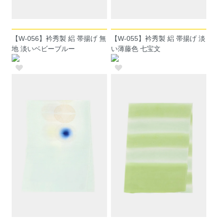
【W-056】衿秀製 絽 帯揚げ 無
【W-055】衿秀製 絽 帯揚げ 淡
地 淡いベビーブルー
い薄藤色 七宝文