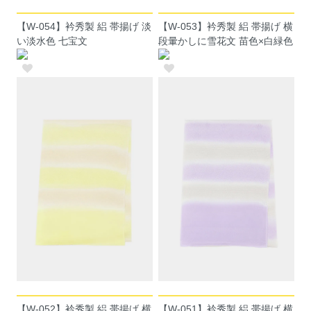
【W-054】衿秀製 絽 帯揚げ 淡
【W-053】衿秀製 絽 帯揚げ 横
い淡水色 七宝文
段暈かしに雪花文 苗色×白緑色
【W-052】衿秀製 絽 帯揚げ 横
【W-051】衿秀製 絽 帯揚げ 横