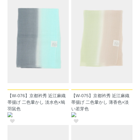
【W-076】京都衿秀 近江麻織
【W-075】京都衿秀 近江麻織
帯揚げ 二色暈かし 淡水色×鳩
帯揚げ 二色暈かし 薄香色×淡
羽鼠色
い若芽色