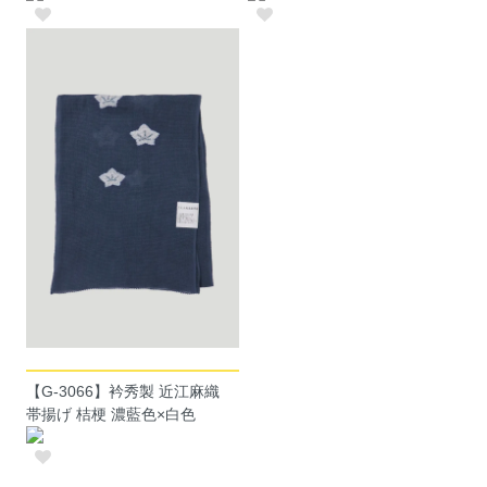
【G-3066】衿秀製 近江麻織
帯揚げ 桔梗 濃藍色×白色