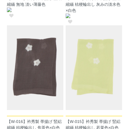
縮緬 無地 淡い薄藤色
縮緬 桔梗輪出し 灰みの淡水色
×白色
【W-016】衿秀製 帯揚げ 竪絽
【W-015】衿秀製 帯揚げ 竪絽
縮緬 桔梗輪出し 焦茶色×白色
縮緬 桔梗輪出し 若菜色×白色