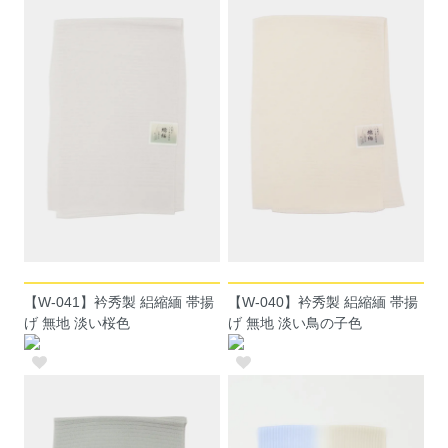
【W-041】衿秀製 絽縮緬 帯揚
【W-040】衿秀製 絽縮緬 帯揚
げ 無地 淡い桜色
げ 無地 淡い鳥の子色