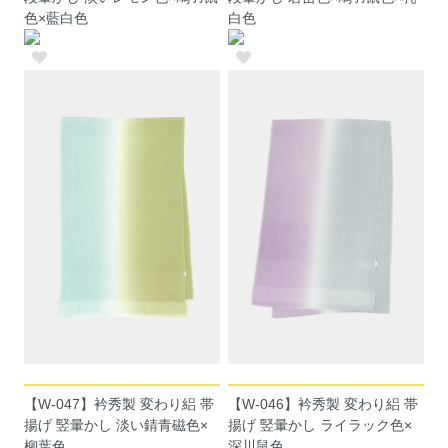
色×藍白色
白色
【W-047】衿秀製 変わり絽 帯
【W-046】衿秀製 変わり絽 帯
揚げ 竪暈かし 淡い錆青磁色×
揚げ 竪暈かし ライラック色×
柳葉色
深川鼠色