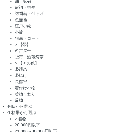
紬・御召
留袖・振袖
訪問着・付下げ
色無地
江戸小紋
小紋
羽織・コート
>
【帯】
名古屋帯
袋帯・洒落袋帯
>
【その他】
帯締め
帯揚げ
長襦袢
着付け小物
着物まわり
反物
色味から選ぶ
価格帯から選ぶ
>
着物
20,000円以下
21,000～40,000円以下