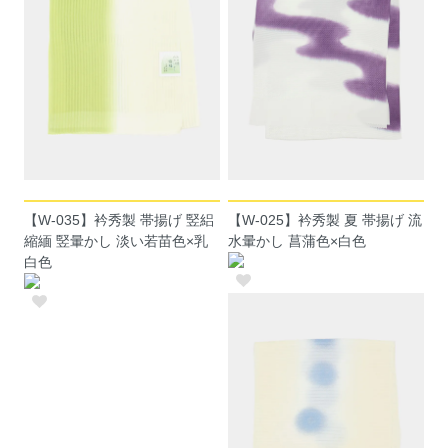
【W-035】衿秀製 帯揚げ 竪絽
【W-025】衿秀製 夏 帯揚げ 流
縮緬 竪暈かし 淡い若苗色×乳
水暈かし 菖蒲色×白色
白色