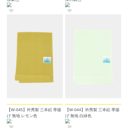
【W-045】衿秀製 三本絽 帯揚
【W-044】衿秀製 三本絽 帯揚
げ 無地 レモン色
げ 無地 白緑色