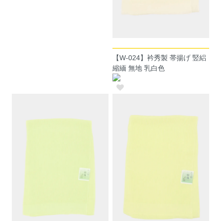
【W-024】衿秀製 帯揚げ 竪絽
縮緬 無地 乳白色