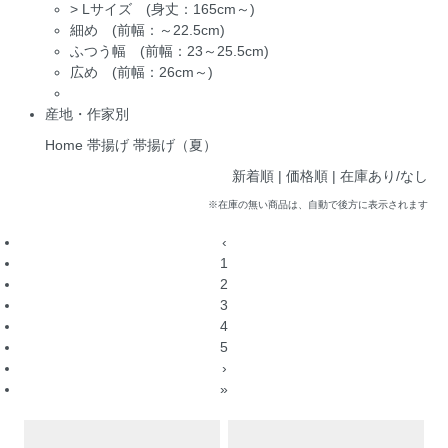
>
Lサイズ (身丈：165cm～)
細め (前幅：～22.5cm)
ふつう幅 (前幅：23～25.5cm)
広め (前幅：26cm～)
産地・作家別
Home
帯揚げ
帯揚げ（夏）
新着順 |
価格順
|
在庫あり/なし
※在庫の無い商品は、自動で後方に表示されます
‹
1
2
3
4
5
›
»