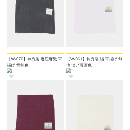
【W-070】衿秀製 近江麻織 帯
【W-061】衿秀製 絽 帯揚げ 無
揚げ 青鈍色
地 淡い薄藤色