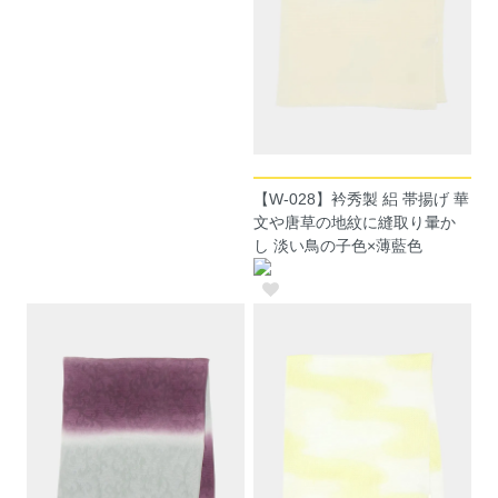
【W-028】衿秀製 絽 帯揚げ 華
文や唐草の地紋に縫取り暈か
し 淡い鳥の子色×薄藍色