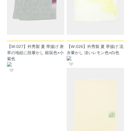
【W-027】衿秀製 夏 帯揚げ 唐
【W-026】衿秀製 夏 帯揚げ 流
草の地紋に段暈かし 銀鼠色×小
水暈かし 淡いレモン色×白色
紫色