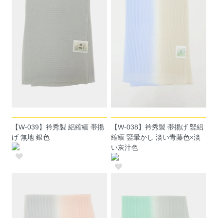
【W-039】衿秀製 絽縮緬 帯揚
【W-038】衿秀製 帯揚げ 竪絽
げ 無地 銀色
縮緬 竪暈かし 淡い青藤色×淡
い灰汁色