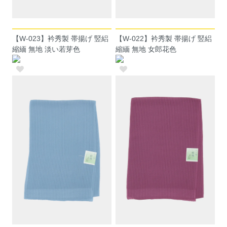
【W-023】衿秀製 帯揚げ 竪絽
【W-022】衿秀製 帯揚げ 竪絽
縮緬 無地 淡い若芽色
縮緬 無地 女郎花色