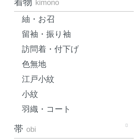
着物
kimono
紬・お召
留袖・振り袖
訪問着・付下げ
色無地
江戸小紋
小紋
羽織・コート
帯
obi