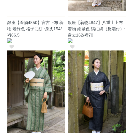
銀座【着物4850】宮古上布 着
銀座【着物4847】八重山上布
物 老緑色 格子に絣 :身丈154/
着物 絹鼠色 縞に絣（反端付）:
裄66.5
身丈162/裄70