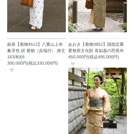
銀座【着物4512】八重山上布
あおき【着物3852】国指定重
象牙色 絣 着物（反端付）:身丈
要無形文化財 喜如嘉の芭蕉布
163/裄69
450,000円(税込495,000円)
300,000円(税込330,000円)