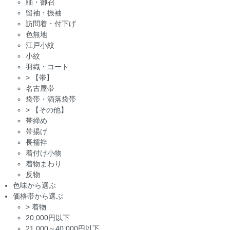
紬・御召
留袖・振袖
訪問着・付下げ
色無地
江戸小紋
小紋
羽織・コート
>
【帯】
名古屋帯
袋帯・洒落袋帯
>
【その他】
帯締め
帯揚げ
長襦袢
着付け小物
着物まわり
反物
色味から選ぶ
価格帯から選ぶ
>
着物
20,000円以下
21,000～40,000円以下