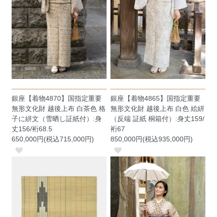
銀座【着物4870】国指定重要
銀座【着物4865】国指定重要
無形文化財 越後上布 白茶色 格
無形文化財 越後上布 白色 絵絣
子に絣文（雪晒し証紙付）:身
（反端 証紙 桐箱付）:身丈159/
丈156/裄68.5
裄67
650,000円(税込715,000円)
850,000円(税込935,000円)