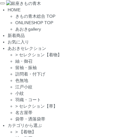
Toggle
HOME
navigation
きもの青木総合 TOP
ONLINESHOP TOP
あおきgallery
新着商品
お気に入り
あおきセレクション
>
セレクション【着物】
紬・御召
留袖・振袖
訪問着・付下げ
色無地
江戸小紋
小紋
羽織・コート
>
セレクション【帯】
名古屋帯
袋帯・洒落袋帯
カテゴリから選ぶ
>
【着物】