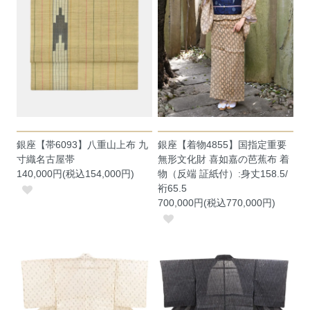
銀座【帯6093】八重山上布 九
銀座【着物4855】国指定重要
寸織名古屋帯
無形文化財 喜如嘉の芭蕉布 着
140,000円(税込154,000円)
物（反端 証紙付）:身丈158.5/
裄65.5
700,000円(税込770,000円)