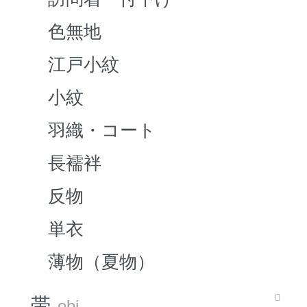
色無地
江戸小紋
小紋
羽織・コート
長襦袢
反物
単衣
薄物（夏物）
帯
obi