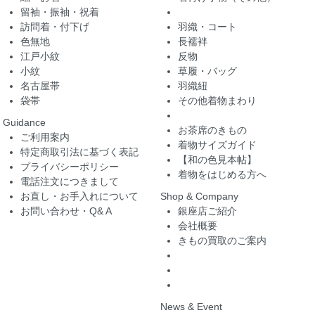
留袖・振袖・祝着
訪問着・付下げ
羽織・コート
色無地
長襦袢
江戸小紋
反物
小紋
草履・バッグ
名古屋帯
羽織紐
袋帯
その他着物まわり
Guidance
お茶席のきもの
ご利用案内
着物サイズガイド
特定商取引法に基づく表記
【和の色見本帖】
プライバシーポリシー
着物をはじめる方へ
電話注文につきまして
お直し・お手入れについて
Shop & Company
お問い合わせ・Q& A
銀座店ご紹介
会社概要
きもの買取のご案内
News & Event