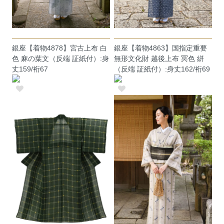
銀座【着物4878】宮古上布 白
銀座【着物4863】国指定重要
色 麻の葉文（反端 証紙付）:身
無形文化財 越後上布 冥色 絣
丈159/裄67
（反端 証紙付）:身丈162/裄69