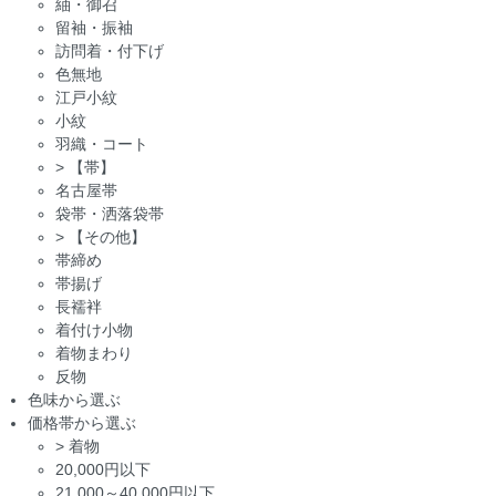
紬・御召
留袖・振袖
訪問着・付下げ
色無地
江戸小紋
小紋
羽織・コート
>
【帯】
名古屋帯
袋帯・洒落袋帯
>
【その他】
帯締め
帯揚げ
長襦袢
着付け小物
着物まわり
反物
色味から選ぶ
価格帯から選ぶ
>
着物
20,000円以下
21,000～40,000円以下