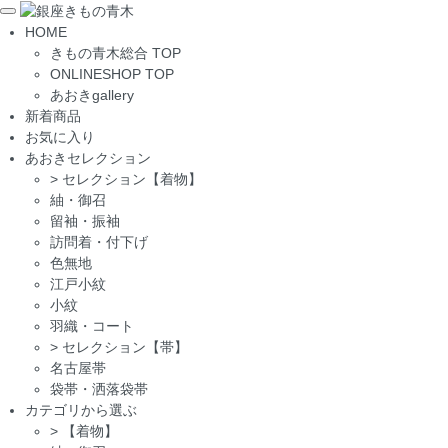
Toggle
HOME
navigation
きもの青木総合 TOP
ONLINESHOP TOP
あおきgallery
新着商品
お気に入り
あおきセレクション
>
セレクション【着物】
紬・御召
留袖・振袖
訪問着・付下げ
色無地
江戸小紋
小紋
羽織・コート
>
セレクション【帯】
名古屋帯
袋帯・洒落袋帯
カテゴリから選ぶ
>
【着物】