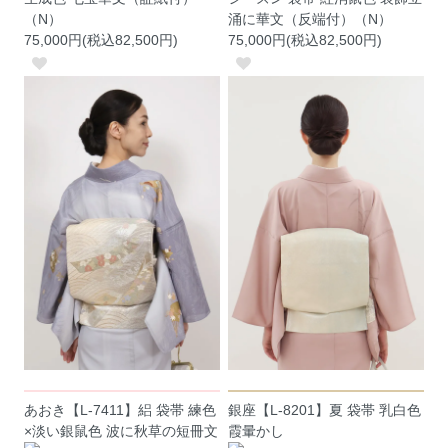
（N）
涌に華文（反端付）（N）
75,000円(税込82,500円)
75,000円(税込82,500円)
あおき【L-7411】絽 袋帯 練色
銀座【L-8201】夏 袋帯 乳白色
×淡い銀鼠色 波に秋草の短冊文
霞暈かし