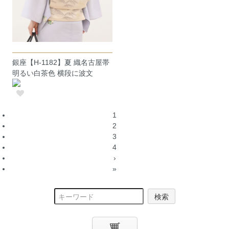
銀座【H-1182】夏 織名古屋帯
明るい白茶色 横段に波文
1
2
3
4
›
»
検索