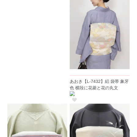
あおき【L-7432】絽 袋帯 象牙
色 横段に花菱と花の丸文