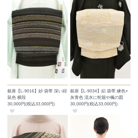
銀座【L-9016】紗 袋帯 深い紺
銀座【L-9034】絽 袋帯 練色×
鼠色 横段
灰青色 流水に蛇籠や楓の図
30,000円(税込33,000円)
30,000円(税込33,000円)