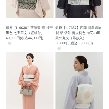
銀座【L-9030】西陣製 絽 袋帯
銀座【L-7357】西陣 川島織物
黒色 七宝華文（証紙付）
製 絽 袋帯 蕎麦切色 海辺の風
40,000円(税込44,000円)
景の丸文（落款入）
50,000円(税込55,000円)