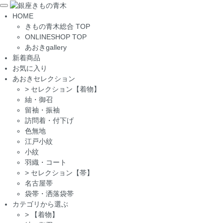
Toggle
HOME
navigation
きもの青木総合 TOP
ONLINESHOP TOP
あおきgallery
新着商品
お気に入り
あおきセレクション
>
セレクション【着物】
紬・御召
留袖・振袖
訪問着・付下げ
色無地
江戸小紋
小紋
羽織・コート
>
セレクション【帯】
名古屋帯
袋帯・洒落袋帯
カテゴリから選ぶ
>
【着物】