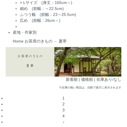
>
Lサイズ (身丈：165cm～)
細め (前幅：～22.5cm)
ふつう幅 (前幅：23～25.5cm)
広め (前幅：26cm～)
産地・作家別
Home
お茶席のきもの － 夏帯
新着順
| 価格順 |
在庫あり/なし
※在庫の無い商品は、自動で後方に表示されます
1
2
3
4
›