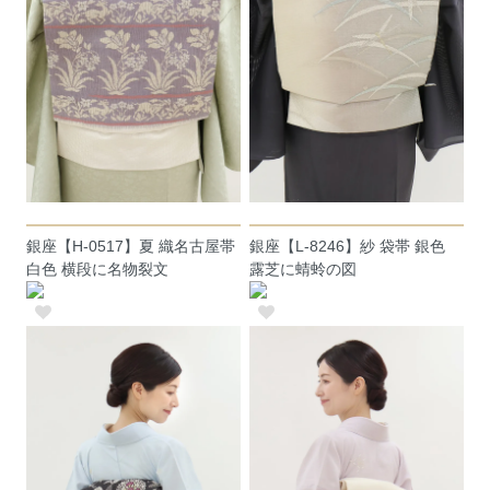
銀座【H-0517】夏 織名古屋帯
銀座【L-8246】紗 袋帯 銀色
白色 横段に名物裂文
露芝に蜻蛉の図