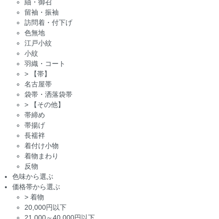
紬・御召
留袖・振袖
訪問着・付下げ
色無地
江戸小紋
小紋
羽織・コート
>
【帯】
名古屋帯
袋帯・洒落袋帯
>
【その他】
帯締め
帯揚げ
長襦袢
着付け小物
着物まわり
反物
色味から選ぶ
価格帯から選ぶ
>
着物
20,000円以下
21,000～40,000円以下