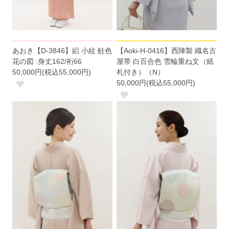
あおき【D-3846】絽 小紋 鮭色
【Aoki-H-0416】西陣製 織名古
花の図 :身丈162/裄66
屋帯 白百合色 雪輪重ね文（紙
50,000円(税込55,000円)
札付き）（N）
50,000円(税込55,000円)