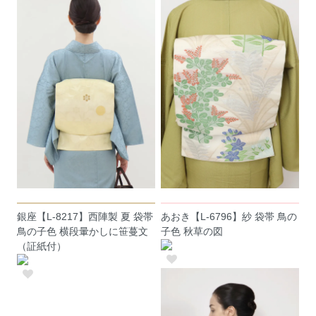
銀座【L-8217】西陣製 夏 袋帯
あおき【L-6796】紗 袋帯 鳥の
鳥の子色 横段暈かしに笹蔓文
子色 秋草の図
（証紙付）