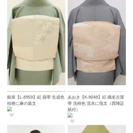
銀座【L-8959】絽 袋帯 生成色
あおき【K-9048】絽 織名古屋
桔梗に麻の葉文
帯 洗柿色 流水に筏文（西陣証
紙付）