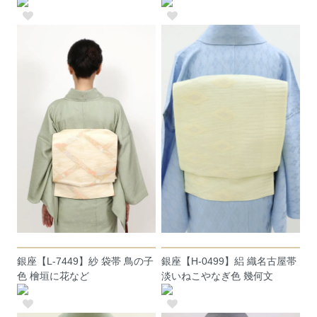
銀座【L-7449】紗 袋帯 鳥の子
銀座【H-0499】絽 織名古屋帯
色 檜垣に花など
淡いねこやなぎ色 幾何文