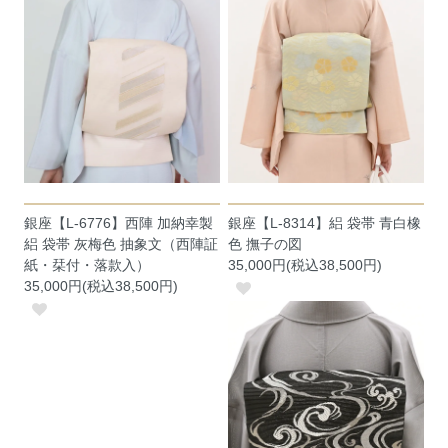
銀座【L-6776】西陣 加納幸製
銀座【L-8314】絽 袋帯 青白橡
絽 袋帯 灰梅色 抽象文（西陣証
色 撫子の図
紙・栞付・落款入）
35,000円(税込38,500円)
35,000円(税込38,500円)