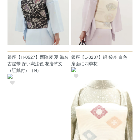
銀座【H-0527】西陣製 夏 織名
銀座【L-8237】絽 袋帯 白色
古屋帯 深い憲法色 花唐草文
扇面に四季花
（証紙付）（N）