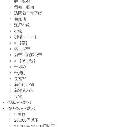
紬・御召
留袖・振袖
訪問着・付下げ
色無地
江戸小紋
小紋
羽織・コート
>
【帯】
名古屋帯
袋帯・洒落袋帯
>
【その他】
帯締め
帯揚げ
長襦袢
着付け小物
着物まわり
反物
色味から選ぶ
価格帯から選ぶ
>
着物
20,000円以下
21,000～40,000円以下