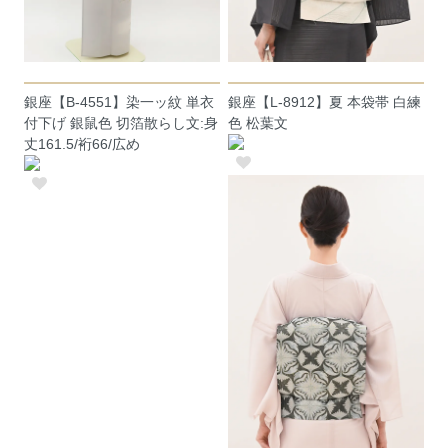
銀座【B-4551】染一ッ紋 単衣
銀座【L-8912】夏 本袋帯 白練
付下げ 銀鼠色 切箔散らし文:身
色 松葉文
丈161.5/裄66/広め