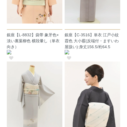
銀座【L-8832】袋帯 象牙色×
銀座【C-3516】単衣 江戸小紋
淡い裏葉柳色 横段暈し（単衣
霞色 大小霰(反端付・ますいわ
向き）
屋扱い):身丈156.5/裄64.5