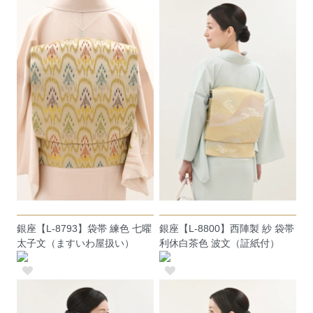
銀座【L-8793】袋帯 練色 七曜
銀座【L-8800】西陣製 紗 袋帯
太子文（ますいわ屋扱い）
利休白茶色 波文（証紙付）