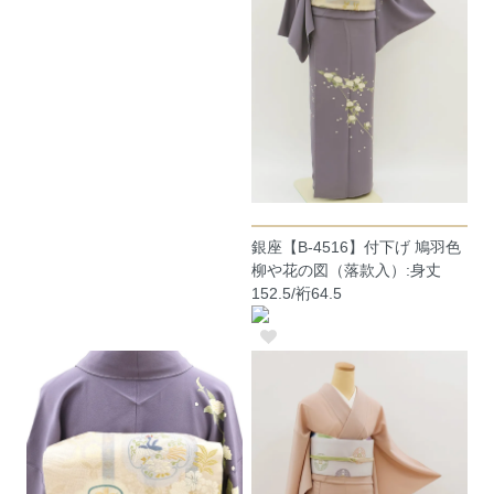
銀座【B-4516】付下げ 鳩羽色
柳や花の図（落款入）:身丈
152.5/裄64.5