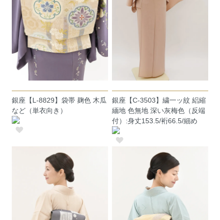
銀座【L-8829】袋帯 麹色 木瓜
銀座【C-3503】繍一ッ紋 絽縮
など（単衣向き）
緬地 色無地 深い灰梅色（反端
付）:身丈153.5/裄66.5/細め