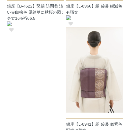
銀座【B-4622】竪絽 訪問着 淡
銀座【L-8966】絽 袋帯 紺滅色
い赤白橡色 風鈴草に秋桜の図 :
有職文
身丈164/裄66.5
銀座【L-8941】絽 袋帯 似紫色