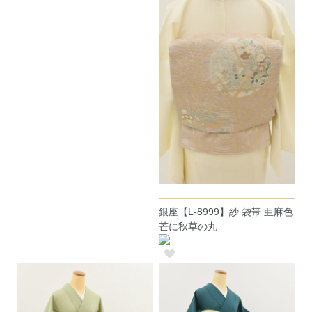
銀座【L-8999】紗 袋帯 亜麻色
芒に秋草の丸