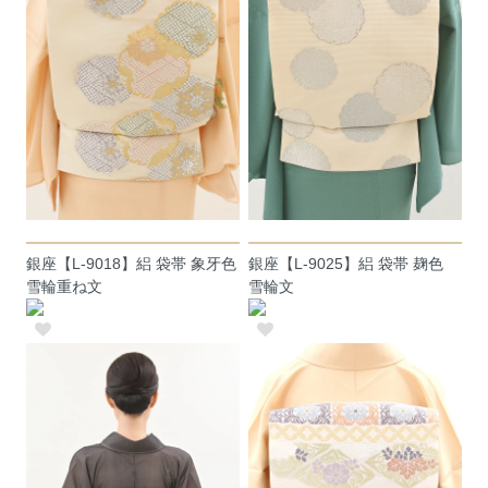
銀座【L-9018】絽 袋帯 象牙色
銀座【L-9025】絽 袋帯 麹色
雪輪重ね文
雪輪文