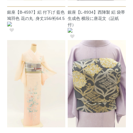
銀座【B-4597】絽 付下げ 藍色
銀座【L-8934】西陣製 絽 袋帯
鳩羽色 花の丸 :身丈156/裄64.5
生成色 横段に唐花文（証紙
付）