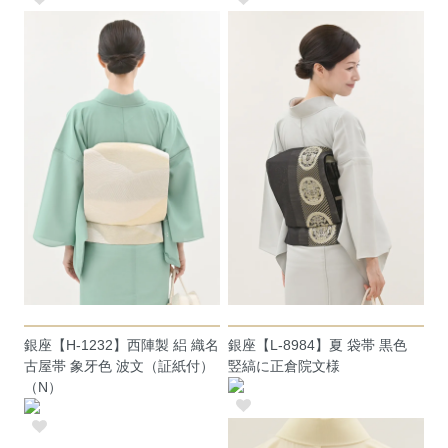
銀座【H-1232】西陣製 絽 織名
銀座【L-8984】夏 袋帯 黒色
古屋帯 象牙色 波文（証紙付）
竪縞に正倉院文様
（N）