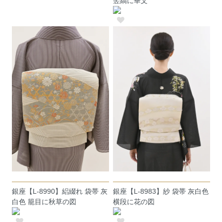
竪縞に華文
銀座【L-8990】絽綴れ 袋帯 灰
銀座【L-8983】紗 袋帯 灰白色
白色 籠目に秋草の図
横段に花の図