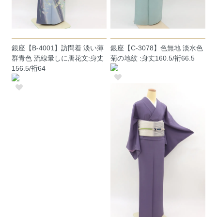
銀座【B-4001】訪問着 淡い薄
銀座【C-3078】色無地 淡水色
群青色 流線暈しに唐花文:身丈
菊の地紋 :身丈160.5/裄66.5
156.5/裄64