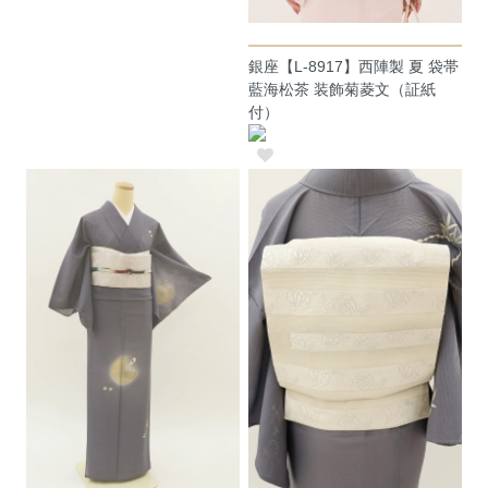
銀座【L-8917】西陣製 夏 袋帯
藍海松茶 装飾菊菱文（証紙
付）