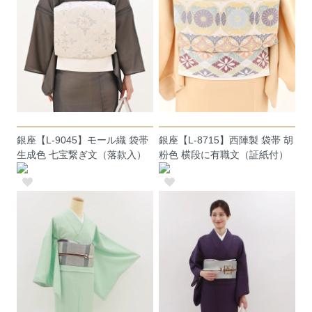
銀座【L-9045】モール織 袋帯
銀座【L-8715】西陣製 袋帯 胡
生成色 七宝繋ぎ文（落款入）
粉色 横段に有職文（証紙付）