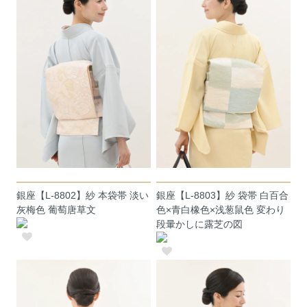
銀座【L-8802】紗 本袋帯 淡い
銀座【L-8803】紗 袋帯 白百合
灰梅色 葡萄唐草文
色×青白橡色×浅葱鼠色 変わり
段暈かしに露芝の図