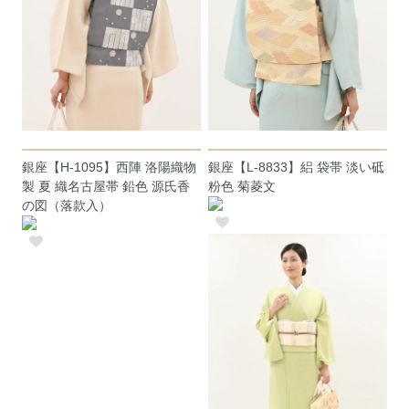
銀座【H-1095】西陣 洛陽織物
銀座【L-8833】絽 袋帯 淡い砥
製 夏 織名古屋帯 鉛色 源氏香
粉色 菊菱文
の図（落款入）