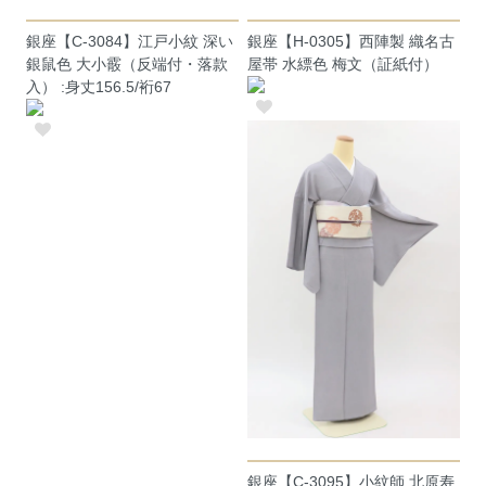
銀座【C-3084】江戸小紋 深い
銀座【H-0305】西陣製 織名古
銀鼠色 大小霰（反端付・落款
屋帯 水縹色 梅文（証紙付）
入） :身丈156.5/裄67
銀座【C-3095】小紋師 北原寿