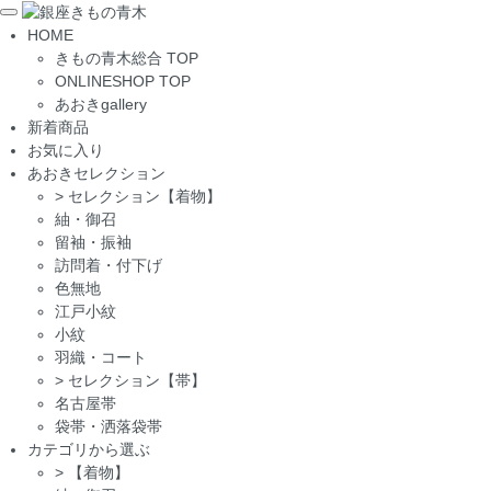
Toggle
HOME
navigation
きもの青木総合 TOP
ONLINESHOP TOP
あおきgallery
新着商品
お気に入り
あおきセレクション
>
セレクション【着物】
紬・御召
留袖・振袖
訪問着・付下げ
色無地
江戸小紋
小紋
羽織・コート
>
セレクション【帯】
名古屋帯
袋帯・洒落袋帯
カテゴリから選ぶ
>
【着物】