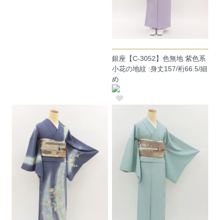
銀座【C-3052】色無地 紫色系
小花の地紋 :身丈157/裄66.5/細
め