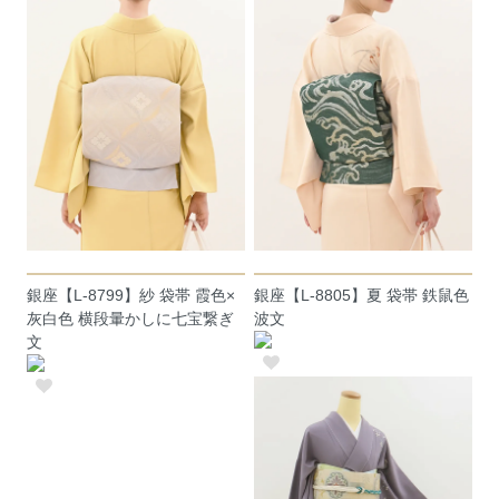
銀座【L-8799】紗 袋帯 霞色×
銀座【L-8805】夏 袋帯 鉄鼠色
灰白色 横段暈かしに七宝繋ぎ
波文
文