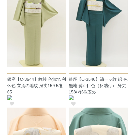
銀座【C-3544】紋紗 色無地 利
銀座【C-3546】繍一ッ紋 絽 色
休色 立涌の地紋:身丈159.5/裄
無地 熨斗目色（反端付）:身丈
65
158/裄66/広め