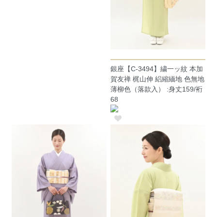
銀座【C-3494】繍一ッ紋 本加
賀友禅 梶山伸 絽縮緬地 色無地
薄柳色（落款入） :身丈159/裄
68