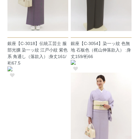
銀座【C-3018】伝統工芸士 服
銀座【C-3054】染一ッ紋 色無
部光擴 染一ッ紋 江戸小紋 紫色
地 石板色（梶山伸落款入） :身
系 角通し（落款入）:身丈161/
丈159/裄66
裄67.5