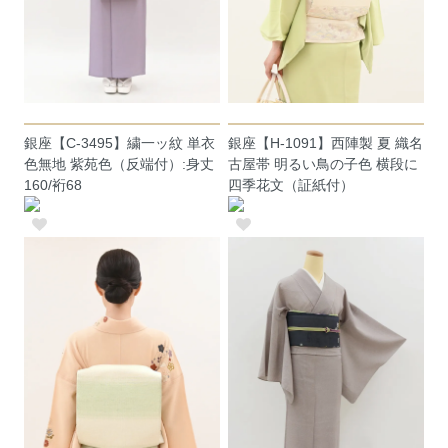
銀座【C-3495】繍一ッ紋 単衣
銀座【H-1091】西陣製 夏 織名
色無地 紫苑色（反端付）:身丈
古屋帯 明るい鳥の子色 横段に
160/裄68
四季花文（証紙付）