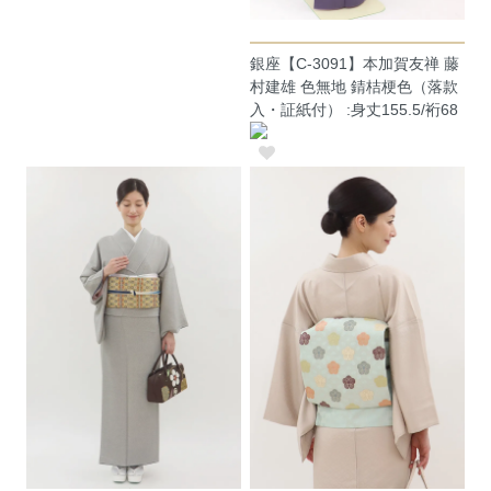
銀座【C-3091】本加賀友禅 藤
村建雄 色無地 錆桔梗色（落款
入・証紙付） :身丈155.5/裄68