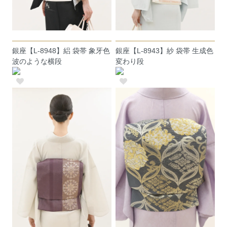
銀座【L-8948】絽 袋帯 象牙色
銀座【L-8943】紗 袋帯 生成色
波のような横段
変わり段