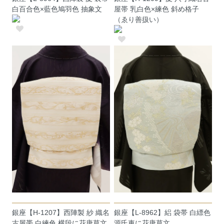
白百合色×藍色鳩羽色 抽象文
屋帯 乳白色×練色 斜め格子
（ゑり善扱い）
銀座【H-1207】西陣製 紗 織名
銀座【L-8962】絽 袋帯 白縹色
古屋帯 白練色 横段に花唐草文
源氏車に花唐草文