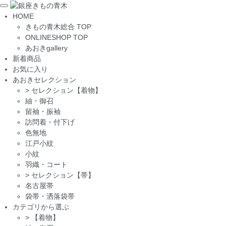
Toggle
HOME
navigation
きもの青木総合 TOP
ONLINESHOP TOP
あおきgallery
新着商品
お気に入り
あおきセレクション
>
セレクション【着物】
紬・御召
留袖・振袖
訪問着・付下げ
色無地
江戸小紋
小紋
羽織・コート
>
セレクション【帯】
名古屋帯
袋帯・洒落袋帯
カテゴリから選ぶ
>
【着物】