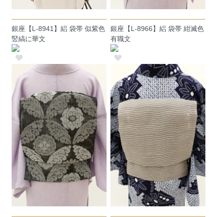
銀座【L-8941】絽 袋帯 似紫色
銀座【L-8966】絽 袋帯 紺滅色
竪縞に華文
有職文