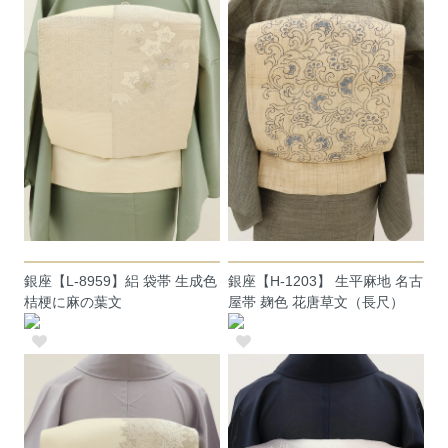
銀座【L-8959】絽 袋帯 生成色
銀座【H-1203】 生平麻地 名古
桔梗に麻の葉文
屋帯 麹色 花唐草文（長尺）