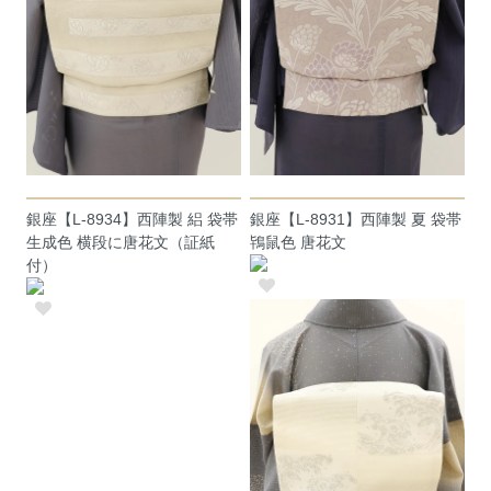
銀座【L-8934】西陣製 絽 袋帯
銀座【L-8931】西陣製 夏 袋帯
生成色 横段に唐花文（証紙
鴇鼠色 唐花文
付）