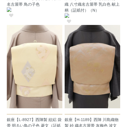
名古屋帯 鳥の子色
織 八寸織名古屋帯 乳白色 献上
柄（証紙付）（N）
銀座【L-8927】西陣製 紋絽 袋
銀座【H-1189】西陣 川島織物
帯 明るい鳥の子色 菱文（証紙
製 紗 織名古屋帯 灰梅色 波文