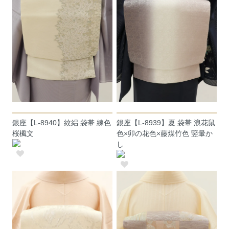
銀座【L-8940】紋絽 袋帯 練色
銀座【L-8939】夏 袋帯 浪花鼠
桜楓文
色×卯の花色×藤煤竹色 竪暈か
し