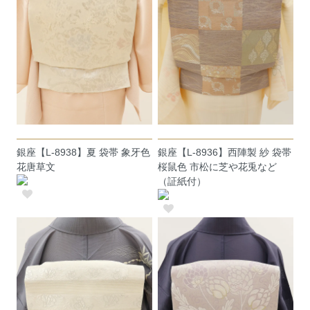
銀座【L-8938】夏 袋帯 象牙色
銀座【L-8936】西陣製 紗 袋帯
花唐草文
桜鼠色 市松に芝や花兎など
（証紙付）