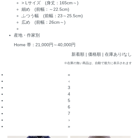
>
Lサイズ (身丈：165cm～)
細め (前幅：～22.5cm)
ふつう幅 (前幅：23～25.5cm)
広め (前幅：26cm～)
産地・作家別
Home
帯：21,000円～40,000円
新着順 |
価格順
|
在庫あり/なし
※在庫の無い商品は、自動で後方に表示されます
«
‹
3
4
5
6
7
›
»