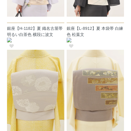
銀座【H-1182】夏 織名古屋帯
銀座【L-8912】夏 本袋帯 白練
明るい白茶色 横段に波文
色 松葉文