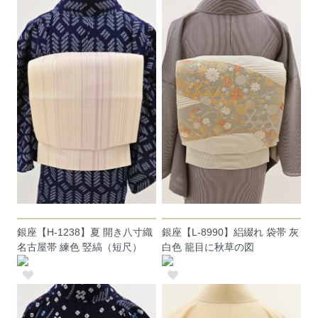
銀座【H-1238】夏 開き八寸織
銀座【L-8990】絽綴れ 袋帯 灰
名古屋帯 練色 竪縞（短尺）
白色 籠目に秋草の図