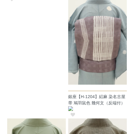
銀座【H-1204】絽麻 染名古屋
帯 鳩羽鼠色 幾何文（反端付）