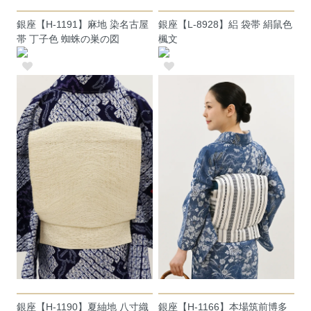
銀座【H-1191】麻地 染名古屋
銀座【L-8928】絽 袋帯 絹鼠色
帯 丁子色 蜘蛛の巣の図
楓文
銀座【H-1190】夏紬地 八寸織
銀座【H-1166】本場筑前博多