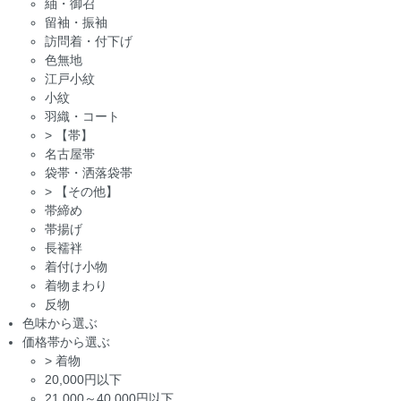
紬・御召
留袖・振袖
訪問着・付下げ
色無地
江戸小紋
小紋
羽織・コート
>
【帯】
名古屋帯
袋帯・洒落袋帯
>
【その他】
帯締め
帯揚げ
長襦袢
着付け小物
着物まわり
反物
色味から選ぶ
価格帯から選ぶ
>
着物
20,000円以下
21,000～40,000円以下