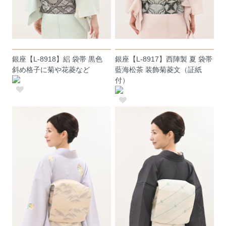
銀座【L-8918】絽 袋帯 黒色
銀座【L-8917】西陣製 夏 袋帯
斜め格子に菊や花菱など
藍海松茶 装飾菊菱文（証紙
付）