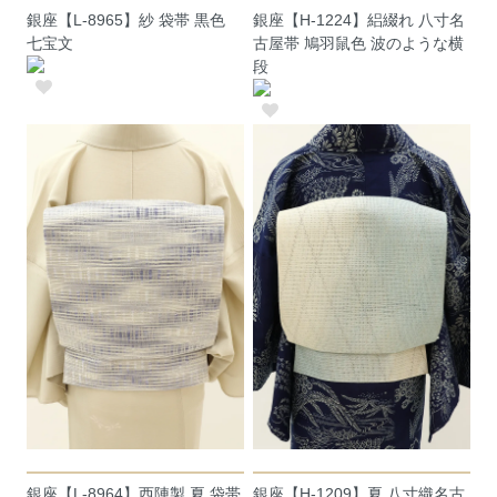
銀座【L-8965】紗 袋帯 黒色
銀座【H-1224】絽綴れ 八寸名
七宝文
古屋帯 鳩羽鼠色 波のような横
段
銀座【L-8964】西陣製 夏 袋帯
銀座【H-1209】夏 八寸織名古