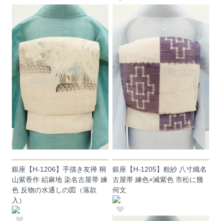
銀座【H-1206】手描き友禅 桐
銀座【H-1205】粗紗 八寸織名
山紫香作 絽麻地 染名古屋帯 練
古屋帯 練色×滅紫色 市松に幾
色 反物の水通しの図（落款
何文
入）