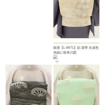
銀座【L-8971】絽 袋帯 生成色
色紙に秋草の図