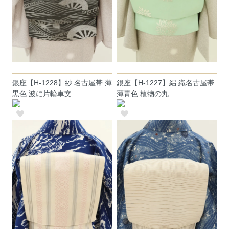
銀座【H-1228】紗 名古屋帯 薄
銀座【H-1227】絽 織名古屋帯
黒色 波に片輪車文
薄青色 植物の丸