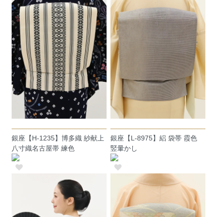
銀座【H-1235】博多織 紗献上
銀座【L-8975】絽 袋帯 霞色
八寸織名古屋帯 練色
竪暈かし