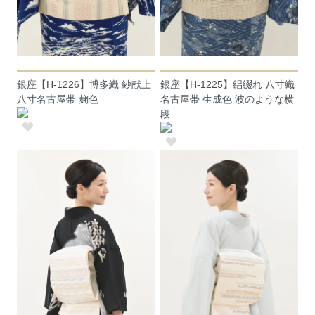
銀座【H-1226】博多織 紗献上
銀座【H-1225】絽綴れ 八寸織
八寸名古屋帯 麹色
名古屋帯 生成色 波のような横
段