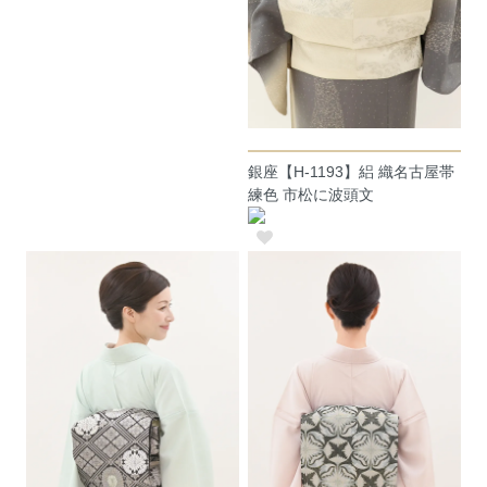
銀座【H-1193】絽 織名古屋帯
練色 市松に波頭文