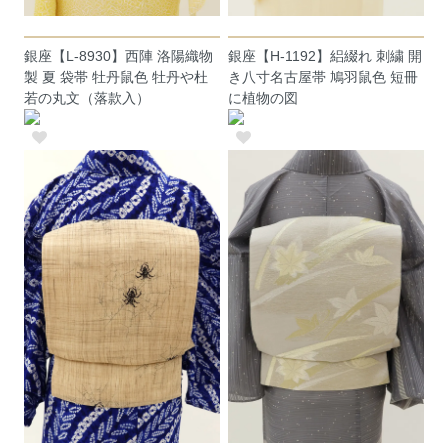
銀座【L-8930】西陣 洛陽織物
銀座【H-1192】絽綴れ 刺繍 開
製 夏 袋帯 牡丹鼠色 牡丹や杜
き八寸名古屋帯 鳩羽鼠色 短冊
若の丸文（落款入）
に植物の図