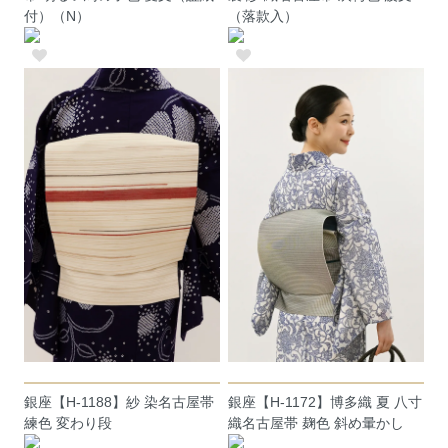
付）（N）
（落款入）
銀座【H-1188】紗 染名古屋帯
銀座【H-1172】博多織 夏 八寸
練色 変わり段
織名古屋帯 麹色 斜め暈かし