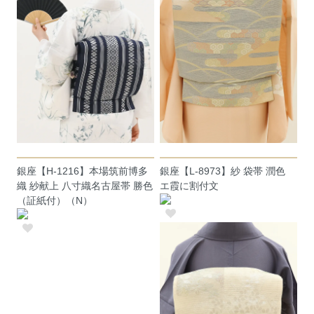
銀座【H-1216】本場筑前博多
銀座【L-8973】紗 袋帯 潤色
織 紗献上 八寸織名古屋帯 勝色
エ霞に割付文
（証紙付）（N）