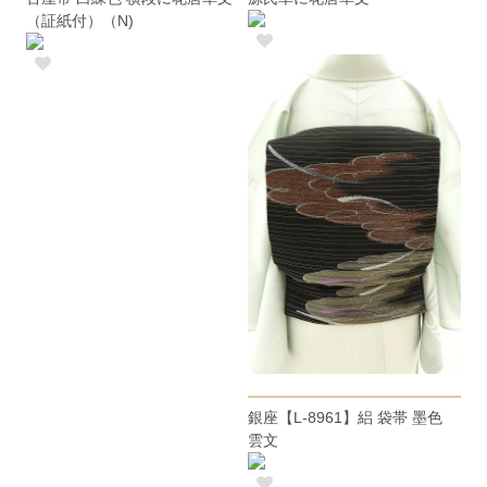
（証紙付）（N)
銀座【L-8961】絽 袋帯 墨色
雲文