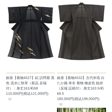
銀座【着物4527】絽 訪問着 黒
銀座【着物4532】古代米琉 白
色 流水に秋草（新品 反端
たか織 単衣 着物 檜皮色 蚊絣
付）：身丈161/裄68
（反端 証紙付）:身丈163.5/裄
110,000円(税込121,000円)
68.5
180,000円(税込198,000円)