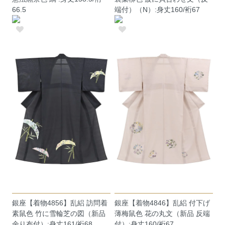
66.5
端付）（N）:身丈160/裄67
銀座【着物4856】乱絽 訪問着
銀座【着物4846】乱絽 付下げ
素鼠色 竹に雪輪芝の図（新品
薄梅鼠色 花の丸文（新品 反端
余り布付）:身丈161/裄68
付）:身丈160/裄67