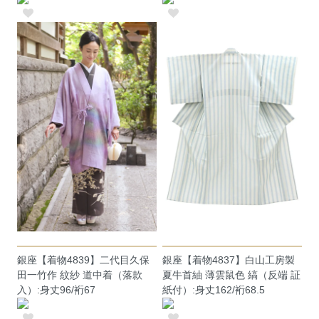
銀座【着物4839】二代目久保
銀座【着物4837】白山工房製
田一竹作 紋紗 道中着（落款
夏牛首紬 薄雲鼠色 縞（反端 証
入）:身丈96/裄67
紙付）:身丈162/裄68.5