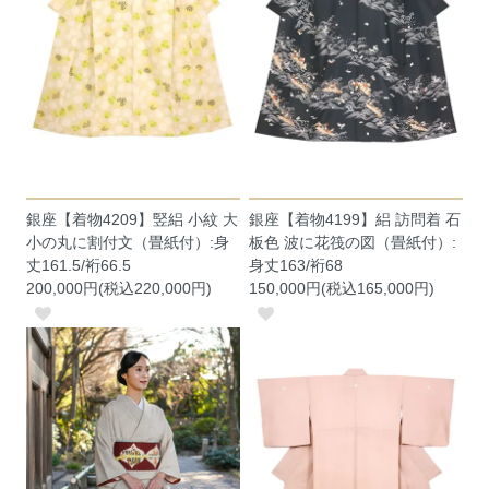
銀座【着物4209】竪絽 小紋 大
銀座【着物4199】絽 訪問着 石
小の丸に割付文（畳紙付）:身
板色 波に花筏の図（畳紙付）:
丈161.5/裄66.5
身丈163/裄68
200,000円(税込220,000円)
150,000円(税込165,000円)