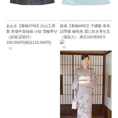
あおき【着物3760】白山工房
銀座【着物4892】千總製 単衣
製 本場牛首紬地 小紋 雪輪寄せ
訪問着 秘色色 霞に吹き寄せ文
（反端 証紙付）
（落款入）:身丈162/裄68.5
100,000円(税込110,000円)