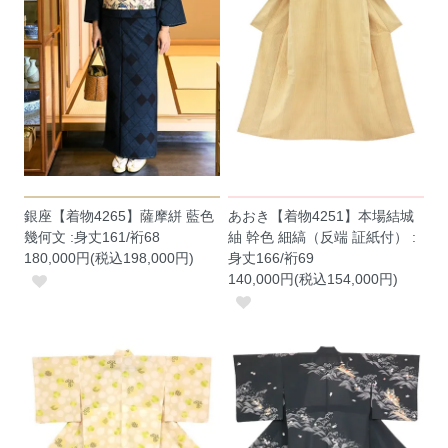
銀座【着物4265】薩摩絣 藍色
あおき【着物4251】本場結城
幾何文 :身丈161/裄68
紬 幹色 細縞（反端 証紙付） :
180,000円(税込198,000円)
身丈166/裄69
140,000円(税込154,000円)