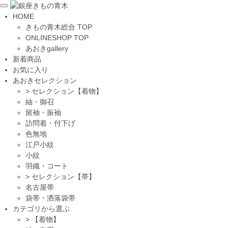
Toggle
HOME
navigation
きもの青木総合 TOP
ONLINESHOP TOP
あおきgallery
新着商品
お気に入り
あおきセレクション
>
セレクション【着物】
紬・御召
留袖・振袖
訪問着・付下げ
色無地
江戸小紋
小紋
羽織・コート
>
セレクション【帯】
名古屋帯
袋帯・洒落袋帯
カテゴリから選ぶ
>
【着物】