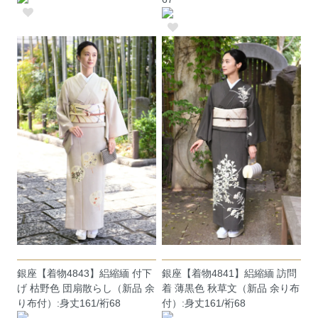
銀座【着物4843】絽縮緬 付下
銀座【着物4841】絽縮緬 訪問
げ 枯野色 団扇散らし（新品 余
着 薄黒色 秋草文（新品 余り布
り布付）:身丈161/裄68
付）:身丈161/裄68