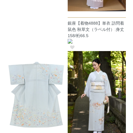
銀座【着物4888】単衣 訪問着
鼠色 秋草文（ラベル付）:身丈
158/裄66.5