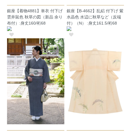
銀座【着物4881】単衣 付下げ
銀座【B-4662】乱絽 付下げ 紫
雲井鼠色 秋草の図（新品 余り
水晶色 水辺に秋草など（反端
布付）:身丈160/裄68
付）（N） :身丈161.5/裄68