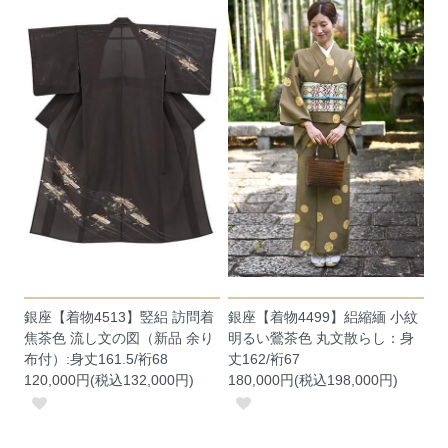
銀座【着物4513】竪絽 訪問着
銀座【着物4499】絽縮緬 小紋
焦茶色 流し文の図（新品 余り
明るい鶯茶色 丸文散らし：身
布付）:身丈161.5/裄68
丈162/裄67
120,000円(税込132,000円)
180,000円(税込198,000円)