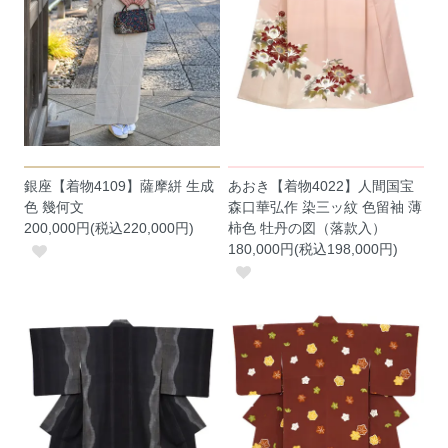
銀座【着物4109】薩摩絣 生成
あおき【着物4022】人間国宝
色 幾何文
森口華弘作 染三ッ紋 色留袖 薄
200,000円(税込220,000円)
柿色 牡丹の図（落款入）
180,000円(税込198,000円)