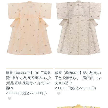
銀座【着物4496】白山工房製
銀座【着物4490】絽小紋 鳥の
夏牛首紬 小紋 葡萄唐草の丸文
子色 松葉散らし（畳紙付）:身
(新品 証紙 反端付)：身丈162/
丈161/裄67
裄69
200,000円(税込220,000円)
200,000円(税込220,000円)