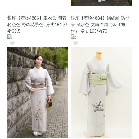
銀座【着物4886】単衣 訪問着
銀座【着物4884】絽縮緬 訪問
秘色色 野の花景色 :身丈161.5/
着 淡水色 文箱の図（余り布
裄69.5
付）:身丈165/裄70