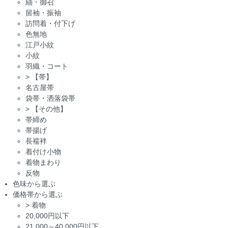
紬・御召
留袖・振袖
訪問着・付下げ
色無地
江戸小紋
小紋
羽織・コート
>
【帯】
名古屋帯
袋帯・洒落袋帯
>
【その他】
帯締め
帯揚げ
長襦袢
着付け小物
着物まわり
反物
色味から選ぶ
価格帯から選ぶ
>
着物
20,000円以下
21,000～40,000円以下