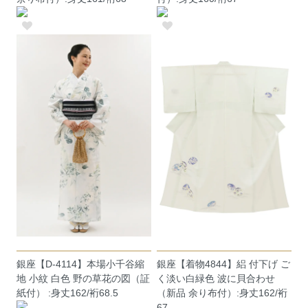
銀座【D-4114】本場小千谷縮
銀座【着物4844】絽 付下げ ご
地 小紋 白色 野の草花の図（証
く淡い白緑色 波に貝合わせ
紙付） :身丈162/裄68.5
（新品 余り布付）:身丈162/裄
67