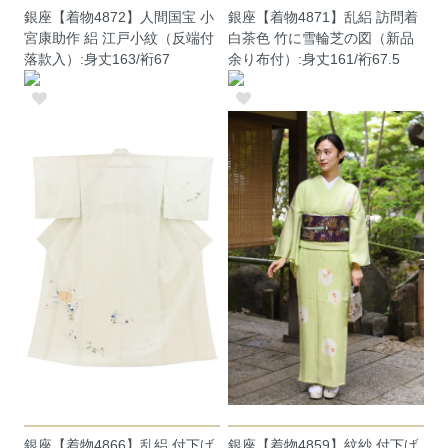
銀座【着物4872】人間国宝 小
銀座【着物4871】乱絽 訪問着
宮康助作 絽 江戸小紋（反端付
白茶色 竹に雪輪芝の図（新品
落款入）:身丈163/裄67
余り布付）:身丈161/裄67.5
銀座【着物4866】乱絽 付下げ
銀座【着物4859】紋紗 付下げ