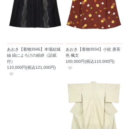
あおき【着物3946】本場結城
あおき【着物3934】小紋 唐茶
紬 縞によろけの経絣（証紙
色 楓文
付）
100,000円(税込110,000円)
110,000円(税込121,000円)