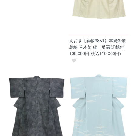
あおき【着物3851】本場久米
島紬 草木染 縞（反端 証紙付）
100,000円(税込110,000円)