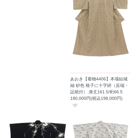
あおき【着物4406】本場結城
紬 砂色 格子に十字絣（反端・
証紙付）:身丈161.5/裄66.5
180,000円(税込198,000円)