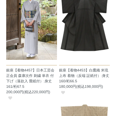
銀座【着物4457】日本工芸会
銀座【着物4453】白鷹織 米琉
正会員 森康次作 刺繍 単衣 付
上布 着物（反端 証紙付）:身丈
下げ（落款入 畳紙付）:身丈
160/裄66.5
161/裄67.5
180,000円(税込198,000円)
200,000円(税込220,000円)