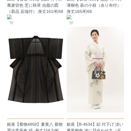
蕎麦切色 芝に秋草 虫籠の図
薄柳色 萩の小枝（余り布付）:
（新品 反端付）:身丈161/裄68
身丈165/裄68
銀座【着物4858】夏黄八 着物
銀座【B-4634】絽 付下げ 淡い
憲法黒茶色 縞 :身丈158.5/裄
裏葉柳色 波に貝合わせ文（反