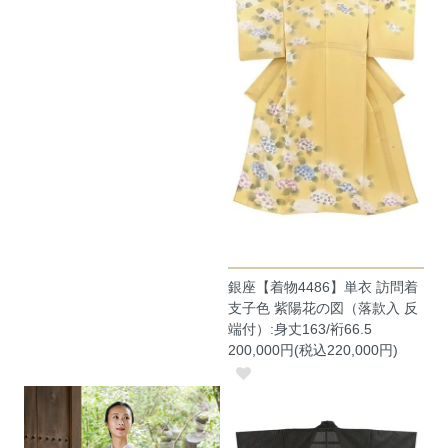
銀座【着物4486】単衣 訪問着
支子色 紫陽花の図（落款入 反
端付）:身丈163/裄66.5
200,000円(税込220,000円)