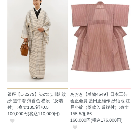
銀座【E-2279】染の北川製 紋
あおき【着物4549】日本工芸
紗 道中着 薄香色 横段（反端
会正会員 藍田正雄作 紗紬地 江
付） :身丈135/裄70.5
戸小紋（落款入 反端付）:身丈
100,000円(税込110,000円)
155.5/裄66
160,000円(税込176,000円)