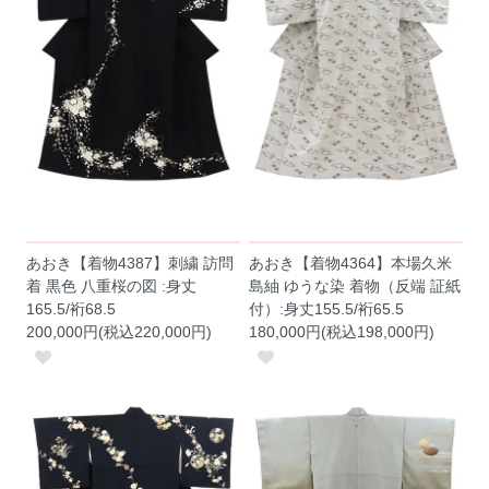
あおき【着物4387】刺繍 訪問
あおき【着物4364】本場久米
着 黒色 八重桜の図 :身丈
島紬 ゆうな染 着物（反端 証紙
165.5/裄68.5
付）:身丈155.5/裄65.5
200,000円(税込220,000円)
180,000円(税込198,000円)