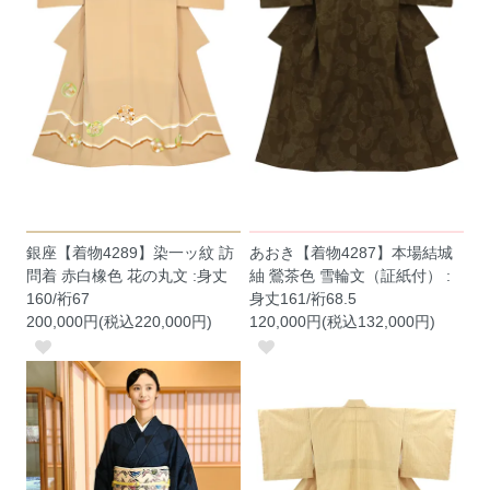
銀座【着物4289】染一ッ紋 訪
あおき【着物4287】本場結城
問着 赤白橡色 花の丸文 :身丈
紬 鶯茶色 雪輪文（証紙付） :
160/裄67
身丈161/裄68.5
200,000円(税込220,000円)
120,000円(税込132,000円)