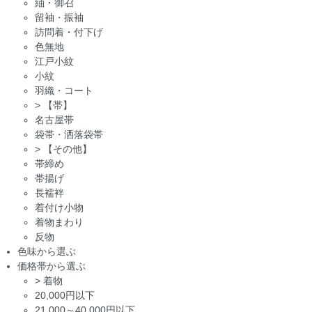
紬・御召
留袖・振袖
訪問着・付下げ
色無地
江戸小紋
小紋
羽織・コート
>
【帯】
名古屋帯
袋帯・洒落袋帯
>
【その他】
帯締め
帯揚げ
長襦袢
着付け小物
着物まわり
反物
色味から選ぶ
価格帯から選ぶ
>
着物
20,000円以下
21,000～40,000円以下