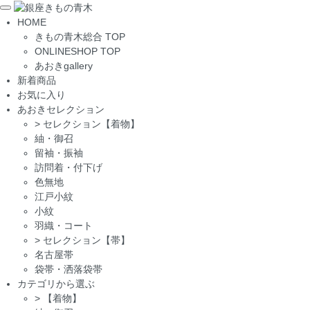
Toggle
HOME
navigation
きもの青木総合 TOP
ONLINESHOP TOP
あおきgallery
新着商品
お気に入り
あおきセレクション
>
セレクション【着物】
紬・御召
留袖・振袖
訪問着・付下げ
色無地
江戸小紋
小紋
羽織・コート
>
セレクション【帯】
名古屋帯
袋帯・洒落袋帯
カテゴリから選ぶ
>
【着物】