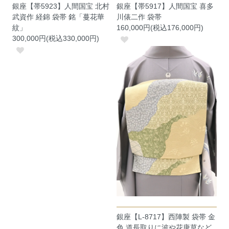
銀座【帯5923】人間国宝 北村
銀座【帯5917】人間国宝 喜多
武資作 経錦 袋帯 銘「蔓花華
川俵二作 袋帯
紋」
160,000円(税込176,000円)
300,000円(税込330,000円)
銀座【L-8717】西陣製 袋帯 金
色 道長取りに波や花唐草など