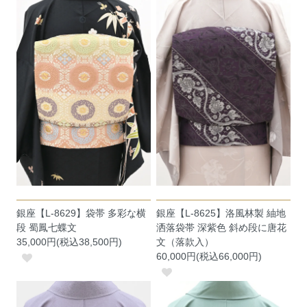
銀座【L-8629】袋帯 多彩な横
銀座【L-8625】洛風林製 紬地
段 蜀鳳七蝶文
洒落袋帯 深紫色 斜め段に唐花
35,000円(税込38,500円)
文（落款入）
60,000円(税込66,000円)