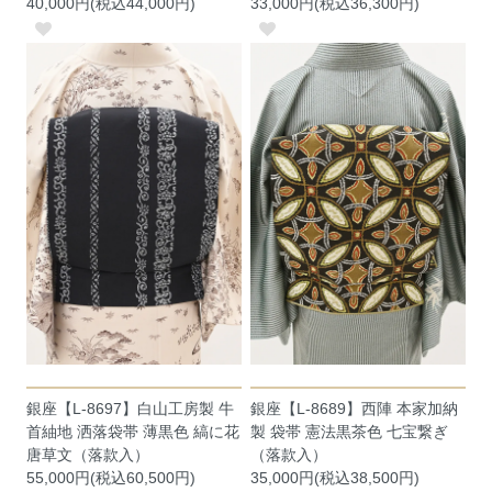
40,000円(税込44,000円)
33,000円(税込36,300円)
銀座【L-8697】白山工房製 牛
銀座【L-8689】西陣 本家加納
首紬地 洒落袋帯 薄黒色 縞に花
製 袋帯 憲法黒茶色 七宝繋ぎ
唐草文（落款入）
（落款入）
55,000円(税込60,500円)
35,000円(税込38,500円)