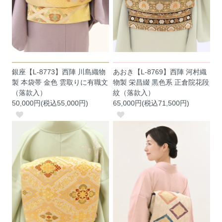
銀座【L-8773】西陣 川島織物
あおき【L-8769】西陣 河村織
製 本袋帯 金色 雲取りに有職文
物製 栄昌綴 黒色系 正倉院花段
（落款入）
紋（落款入）
50,000円(税込55,000円)
65,000円(税込71,500円)