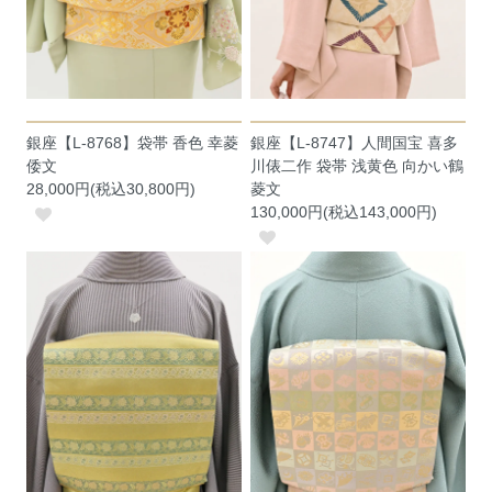
銀座【L-8768】袋帯 香色 幸菱
銀座【L-8747】人間国宝 喜多
倭文
川俵二作 袋帯 浅黄色 向かい鶴
28,000円(税込30,800円)
菱文
130,000円(税込143,000円)