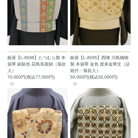
銀座【L-8598】たつむら製 本
銀座【L-8595】西陣 川島織物
袋帯 絹鼠色 花鳥長斑錦（落款
製 本袋帯 金色 渡来金華文（証
入）
紙付・落款入）
70,000円(税込77,000円)
50,000円(税込55,000円)