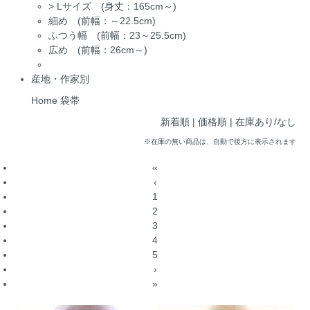
>
Lサイズ (身丈：165cm～)
細め (前幅：～22.5cm)
ふつう幅 (前幅：23～25.5cm)
広め (前幅：26cm～)
産地・作家別
Home
袋帯
新着順 |
価格順
|
在庫あり/なし
※在庫の無い商品は、自動で後方に表示されます
«
‹
1
2
3
4
5
›
»