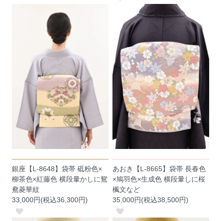
銀座【L-8648】袋帯 砥粉色×
あおき【L-8665】袋帯 長春色
柳茶色×紅藤色 横段暈かしに鴛
×鳩羽色×生成色 横段暈しに桜
鴦菱華紋
楓文など
33,000円(税込36,300円)
35,000円(税込38,500円)