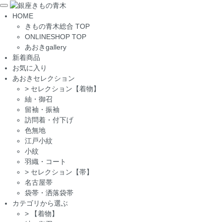
Toggle
HOME
navigation
きもの青木総合 TOP
ONLINESHOP TOP
あおきgallery
新着商品
お気に入り
あおきセレクション
>
セレクション【着物】
紬・御召
留袖・振袖
訪問着・付下げ
色無地
江戸小紋
小紋
羽織・コート
>
セレクション【帯】
名古屋帯
袋帯・洒落袋帯
カテゴリから選ぶ
>
【着物】