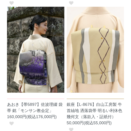
あおき【帯5897】佐波理綴 袋
銀座【L-8676】白山工房製 牛
帯 銘「モンサン教会定」
首紬地 洒落袋帯 明るい利休色
160,000円(税込176,000円)
幾何文（落款入・証紙付）
50,000円(税込55,000円)