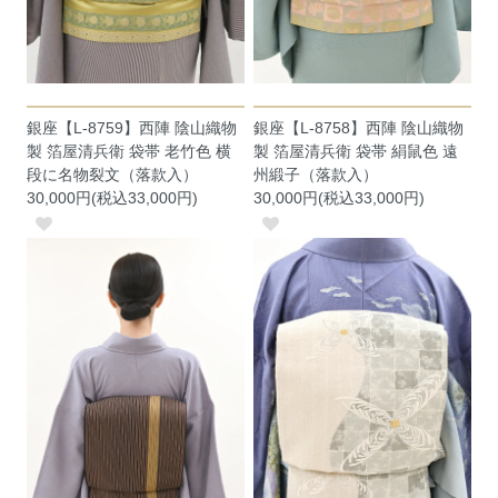
銀座【L-8759】西陣 陰山織物
銀座【L-8758】西陣 陰山織物
製 箔屋清兵衛 袋帯 老竹色 横
製 箔屋清兵衛 袋帯 絹鼠色 遠
段に名物裂文（落款入）
州緞子（落款入）
30,000円(税込33,000円)
30,000円(税込33,000円)