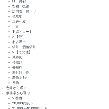
紬・御召
留袖・振袖
訪問着・付下げ
色無地
江戸小紋
小紋
羽織・コート
>
【帯】
名古屋帯
袋帯・洒落袋帯
>
【その他】
帯締め
帯揚げ
長襦袢
着付け小物
着物まわり
反物
色味から選ぶ
価格帯から選ぶ
>
着物
20,000円以下
21,000～40,000円以下