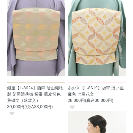
銀座【L-8624】西陣 陰山織物
あおき【L-8619】袋帯 淡い亜
製 箔屋清兵衛 袋帯 蕎麦切色
麻色 七宝花文
荒磯文（落款入）
28,000円(税込30,800円)
30,000円(税込33,000円)