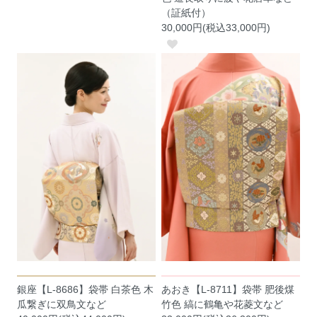
（証紙付）
30,000円(税込33,000円)
銀座【L-8686】袋帯 白茶色 木
あおき【L-8711】袋帯 肥後煤
瓜繋ぎに双鳥文など
竹色 縞に鶴亀や花菱文など