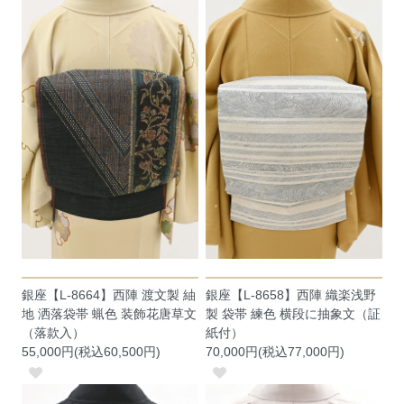
銀座【L-8664】西陣 渡文製 紬
銀座【L-8658】西陣 織楽浅野
地 洒落袋帯 蝋色 装飾花唐草文
製 袋帯 練色 横段に抽象文（証
（落款入）
紙付）
55,000円(税込60,500円)
70,000円(税込77,000円)