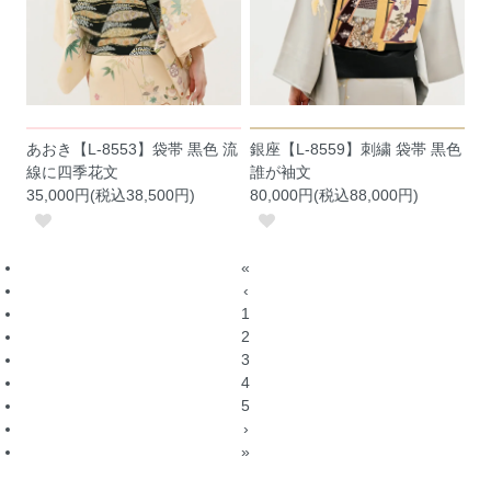
あおき【L-8553】袋帯 黒色 流
銀座【L-8559】刺繍 袋帯 黒色
線に四季花文
誰が袖文
35,000円(税込38,500円)
80,000円(税込88,000円)
«
‹
1
2
3
4
5
›
»