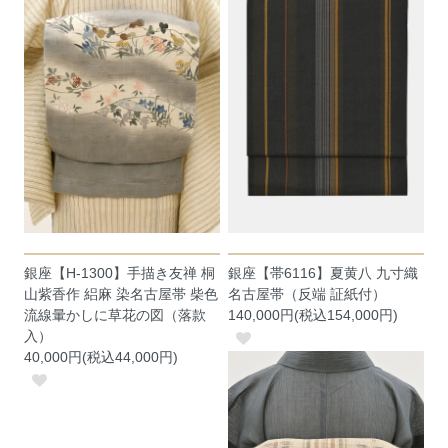
銀座【H-1300】手描き友禅 桐
銀座【帯6116】夏黄八 九寸織
山紫香作 絽麻 染名古屋帯 柴色
名古屋帯（反端 証紙付）
流線暈かしに草花の図（落款
140,000円(税込154,000円)
入）
40,000円(税込44,000円)