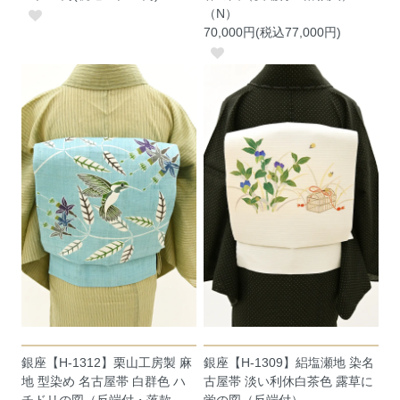
（N）
70,000円(税込77,000円)
銀座【H-1312】栗山工房製 麻
銀座【H-1309】絽塩瀬地 染名
地 型染め 名古屋帯 白群色 ハ
古屋帯 淡い利休白茶色 露草に