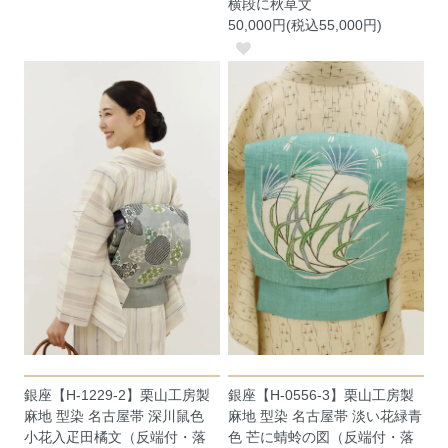
横段に秋草文
50,000円(税込55,000円)
銀座【H-1229-2】栗山工房製
銀座【H-0556-3】栗山工房製
麻地 型染 名古屋帯 深川鼠色
麻地 型染 名古屋帯 淡い花緑青
小花入疋田橘文（反端付・落
色 芒に蜻蛉の図（反端付・落