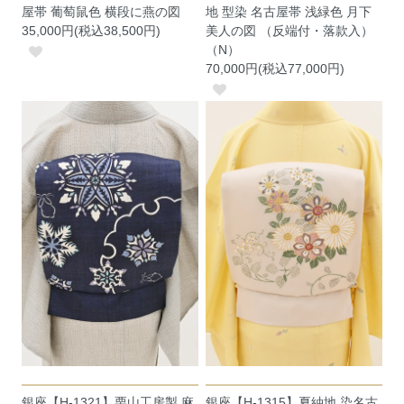
屋帯 葡萄鼠色 横段に燕の図
地 型染 名古屋帯 浅緑色 月下
35,000円(税込38,500円)
美人の図 （反端付・落款入）
（N）
70,000円(税込77,000円)
銀座【H-1321】栗山工房製 麻
銀座【H-1315】夏紬地 染名古