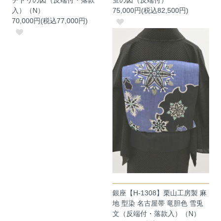
チドリの図（反端付・落款
蛍の図（反端付）
入）（N）
75,000円(税込82,500円)
70,000円(税込77,000円)
銀座【H-1308】栗山工房製 麻
地 型染 名古屋帯 竜胆色 雪兎
文（反端付・落款入）（N）