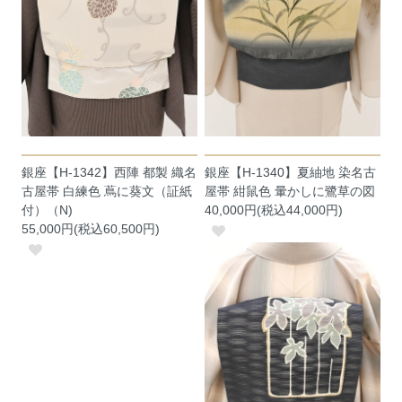
銀座【H-1342】西陣 都製 織名
銀座【H-1340】夏紬地 染名古
古屋帯 白練色 蔦に葵文（証紙
屋帯 紺鼠色 暈かしに鷺草の図
付）（N)
40,000円(税込44,000円)
55,000円(税込60,500円)