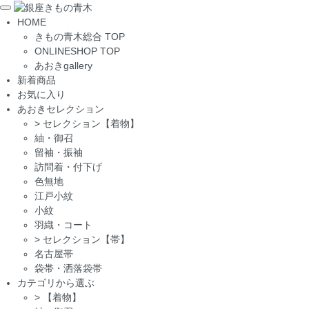
Toggle
HOME
navigation
きもの青木総合 TOP
ONLINESHOP TOP
あおきgallery
新着商品
お気に入り
あおきセレクション
>
セレクション【着物】
紬・御召
留袖・振袖
訪問着・付下げ
色無地
江戸小紋
小紋
羽織・コート
>
セレクション【帯】
名古屋帯
袋帯・洒落袋帯
カテゴリから選ぶ
>
【着物】