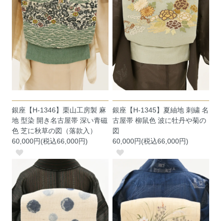
銀座【H-1346】栗山工房製 麻
銀座【H-1345】夏紬地 刺繍 名
地 型染 開き名古屋帯 深い青磁
古屋帯 柳鼠色 波に牡丹や菊の
色 芝に秋草の図（落款入）
図
60,000円(税込66,000円)
60,000円(税込66,000円)