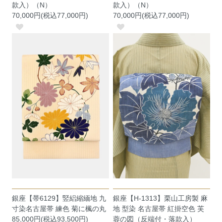
款入）（N）
款入）（N）
70,000円(税込77,000円)
70,000円(税込77,000円)
銀座【帯6129】竪絽縮緬地 九
銀座【H-1313】栗山工房製 麻
寸染名古屋帯 練色 菊に楓の丸
地 型染 名古屋帯 紅掛空色 芙
85,000円(税込93,500円)
蓉の図（反端付・落款入）