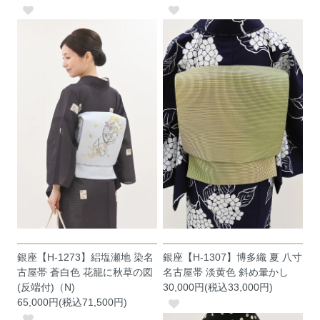
銀座【H-1273】絽塩瀬地 染名
銀座【H-1307】博多織 夏 八寸
古屋帯 蒼白色 花籠に秋草の図
名古屋帯 淡黄色 斜め暈かし
(反端付)（N)
30,000円(税込33,000円)
65,000円(税込71,500円)