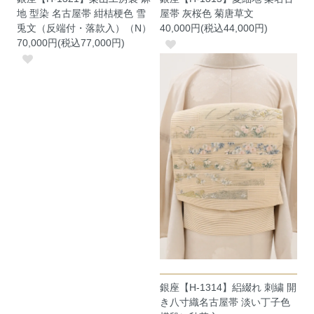
地 型染 名古屋帯 紺桔梗色 雪
屋帯 灰桜色 菊唐草文
兎文（反端付・落款入）（N）
40,000円(税込44,000円)
70,000円(税込77,000円)
銀座【H-1314】絽綴れ 刺繍 開
き八寸織名古屋帯 淡い丁子色