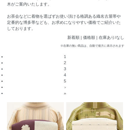
木がご案内いたします。
お茶会などに着物を選ばずお使い頂ける格調ある織名古屋帯や
定番的な博多帯なども、お求めになりやすい価格でご紹介いた
しております。
新着順 |
価格順
|
在庫あり/なし
※在庫の無い商品は、自動で後方に表示されます
1
2
3
4
5
›
»