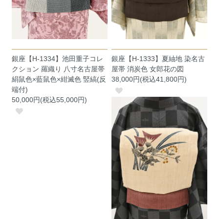
銀座【H-1334】池田重子コレ
銀座【H-1333】夏紬地 染名古
クション 羅織り 八寸名古屋帯
屋帯 消炭色 女郎花の図
絹鼠色×藍鼠色×紺滅色 竪縞(反
38,000円(税込41,800円)
端付)
50,000円(税込55,000円)