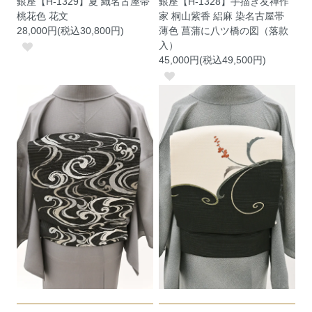
銀座【H-1329】夏 織名古屋帯
銀座【H-1328】手描き友禅作
桃花色 花文
家 桐山紫香 絽麻 染名古屋帯
28,000円(税込30,800円)
薄色 菖蒲に八ツ橋の図（落款
入）
45,000円(税込49,500円)