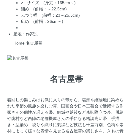
>
Lサイズ (身丈：165cm～)
細め (前幅：～22.5cm)
ふつう幅 (前幅：23～25.5cm)
広め (前幅：26cm～)
産地・作家別
Home
名古屋帯
名古屋帯
着回しの楽しみはお気に入りの帯から。塩瀬や縮緬地に染めら
れた季節の風趣を楽しむ帯、国画会や日本工芸会で活躍する作
家さんの個性が冴える帯、結城や越後など糸味際立つ帯、川島
や龍村など西陣の老舗機屋さんの手になる格調高い帯…手描
き・型染め、絞りや織りに刺繍など技法も千差万別、色柄や素
材によって様々な表情を見せる名古屋帯の楽しさを、きもの青