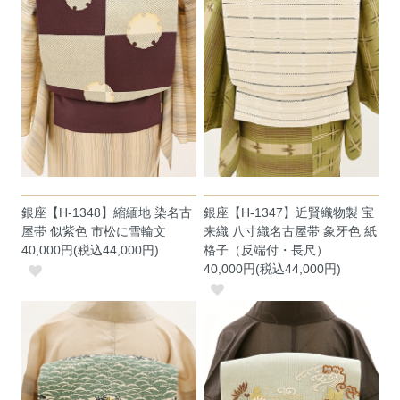
銀座【H-1348】縮緬地 染名古
銀座【H-1347】近賢織物製 宝
屋帯 似紫色 市松に雪輪文
来織 八寸織名古屋帯 象牙色 紙
40,000円(税込44,000円)
格子（反端付・長尺）
40,000円(税込44,000円)