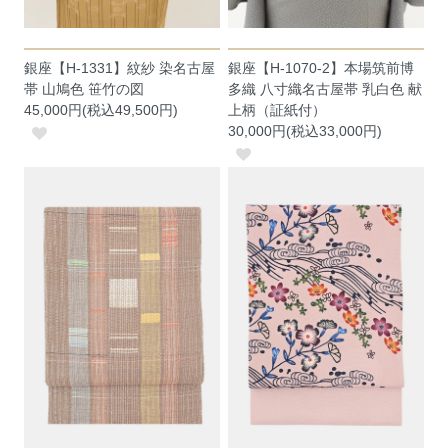
銀座【H-1331】紋紗 染名古屋
銀座【H-1070-2】本場筑前博
帯 山鳩色 笹竹の図
多織 八寸織名古屋帯 乳白色 献
45,000円(税込49,500円)
上柄（証紙付）
30,000円(税込33,000円)