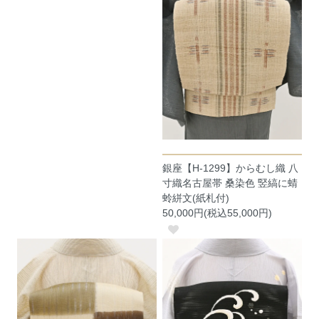
銀座【H-1299】からむし織 八
寸織名古屋帯 桑染色 竪縞に蜻
蛉絣文(紙札付)
50,000円(税込55,000円)