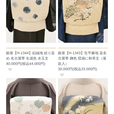
銀座【H-1344】絽紬地 絞り染
銀座【H-1343】生平麻地 染名
め 名古屋帯 生成色 水玉文
古屋帯 麹色 団扇に秋草文（落
40,000円(税込44,000円)
款入）
30,000円(税込33,000円)