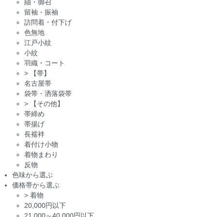
紬・御召
留袖・振袖
訪問着・付下げ
色無地
江戸小紋
小紋
羽織・コート
>
【帯】
名古屋帯
袋帯・洒落袋帯
>
【その他】
帯締め
帯揚げ
長襦袢
着付け小物
着物まわり
反物
色味から選ぶ
価格帯から選ぶ
>
着物
20,000円以下
21,000～40,000円以下