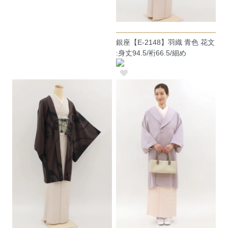
銀座【E-2148】羽織 青色 花文
:身丈94.5/裄66.5/細め