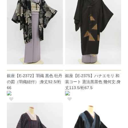
銀座【E-2372】羽織 黒色 牡丹
銀座【E-2375】ハナエモリ 和
の図（羽織紐付）:身丈92.5/裄
装コート 憲法黒茶色 幾何文:身
66
丈113.5/裄67.5