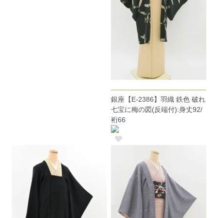
銀座【E-2386】羽織 鉄色 破れ
七宝に梅の図(反端付):身丈92/
裄66