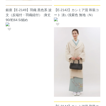
銀座【E-2149】羽織 黒色系 波
【E-2142】カシミア混 和装コ
文（反端付・羽織紐付） :身丈
ート 淡い浅紫色 無地（N）
90/裄64.5/細め