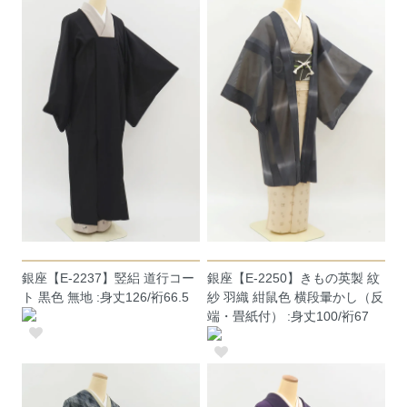
銀座【E-2237】竪絽 道行コー
銀座【E-2250】きもの英製 紋
ト 黒色 無地 :身丈126/裄66.5
紗 羽織 紺鼠色 横段暈かし（反
端・畳紙付） :身丈100/裄67