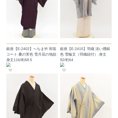
銀座【E-2402】へちま衿 和装
銀座【E-2415】羽織 淡い燻銀
コート 桑の実色 雪月花の地紋:
色 雪輪文（羽織紐付）:身丈
身丈116/裄68.5
92/裄64