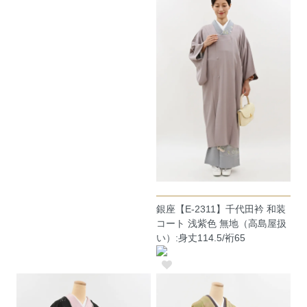
銀座【E-2311】千代田衿 和装
コート 浅紫色 無地（高島屋扱
い）:身丈114.5/裄65