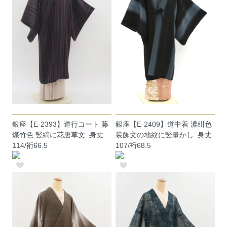
銀座【E-2393】道行コート 藤
銀座【E-2409】道中着 濃紺色
煤竹色 竪縞に花唐草文 :身丈
装飾文の地紋に竪暈かし :身丈
114/裄66.5
107/裄68.5