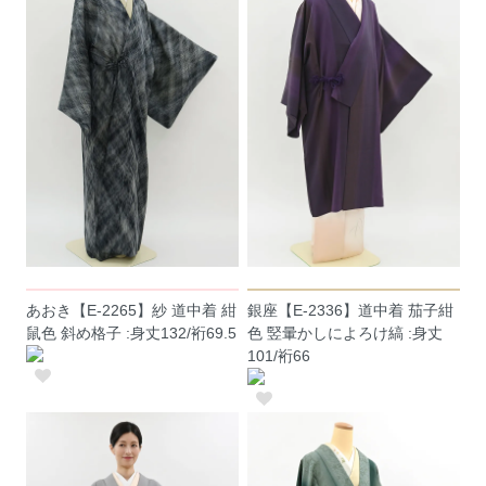
あおき【E-2265】紗 道中着 紺
銀座【E-2336】道中着 茄子紺
鼠色 斜め格子 :身丈132/裄69.5
色 竪暈かしによろけ縞 :身丈
101/裄66