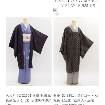
【E-2144】カシミア混 和装コ
ート オフホワイト 無地（N）
あおき【E-2166】刺繍 羽織 紫
銀座【E-2181】道行コート 石
色系 宝尽くし文 :身丈95/裄65/
板色 七宝文（落款入・反端