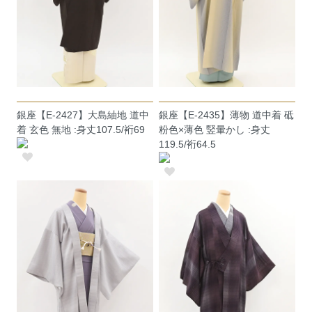
銀座【E-2427】大島紬地 道中
銀座【E-2435】薄物 道中着 砥
着 玄色 無地 :身丈107.5/裄69
粉色×薄色 竪暈かし :身丈
119.5/裄64.5