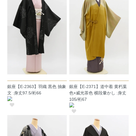
銀座【E-2363】羽織 黒色 抽象
銀座【E-2371】道中着 黄朽葉
文 :身丈97.5/裄66
色×威光茶色 横段暈かし :身丈
105/裄67