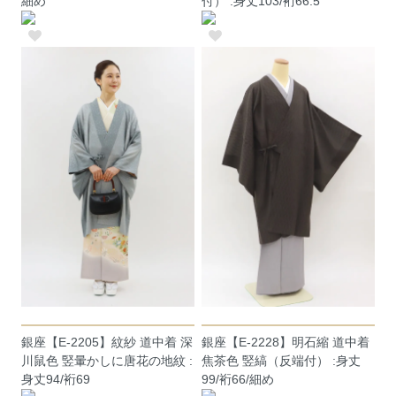
細め
付） :身丈103/裄66.5
銀座【E-2205】紋紗 道中着 深
銀座【E-2228】明石縮 道中着
川鼠色 竪暈かしに唐花の地紋 :
焦茶色 竪縞（反端付） :身丈
身丈94/裄69
99/裄66/細め