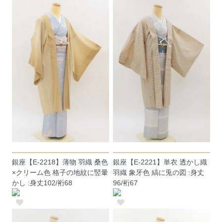
銀座【E-2218】薄物 羽織 桑色
銀座【E-2221】単衣 透かし織
×クリーム色 格子の地紋に竪暈
羽織 象牙色 縞に兎の図 :身丈
かし :身丈102/裄68
96/裄67