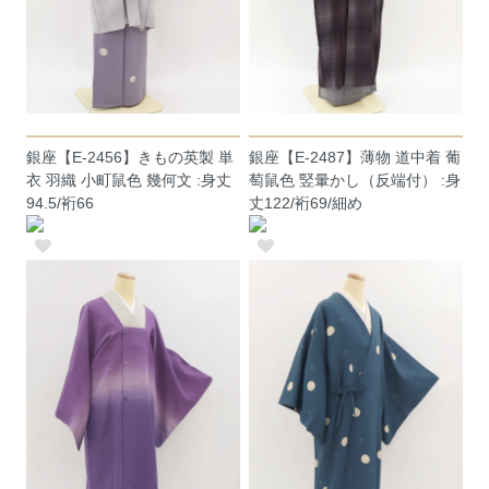
銀座【E-2456】きもの英製 単
銀座【E-2487】薄物 道中着 葡
衣 羽織 小町鼠色 幾何文 :身丈
萄鼠色 竪暈かし（反端付） :身
94.5/裄66
丈122/裄69/細め