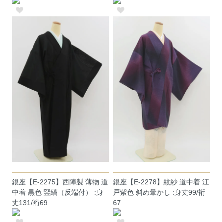
銀座【E-2275】西陣製 薄物 道
銀座【E-2278】紋紗 道中着 江
中着 黒色 竪縞（反端付） :身
戸紫色 斜め暈かし :身丈99/裄
丈131/裄69
67