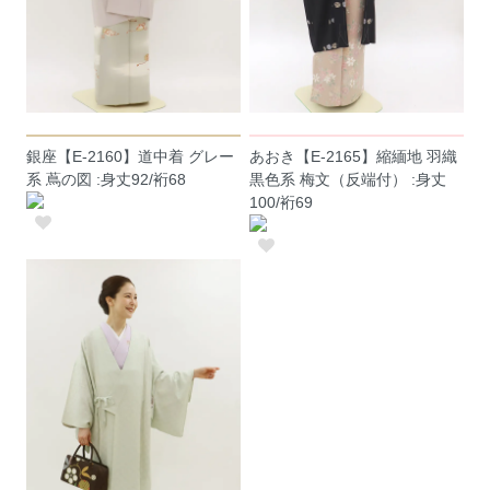
銀座【E-2160】道中着 グレー
あおき【E-2165】縮緬地 羽織
系 蔦の図 :身丈92/裄68
黒色系 梅文（反端付） :身丈
100/裄69