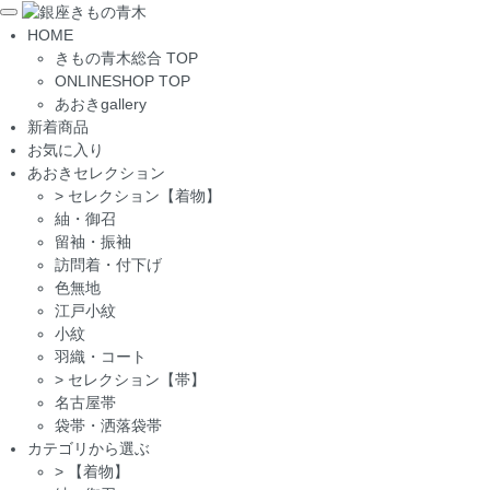
Toggle
HOME
navigation
きもの青木総合 TOP
ONLINESHOP TOP
あおきgallery
新着商品
お気に入り
あおきセレクション
>
セレクション【着物】
紬・御召
留袖・振袖
訪問着・付下げ
色無地
江戸小紋
小紋
羽織・コート
>
セレクション【帯】
名古屋帯
袋帯・洒落袋帯
カテゴリから選ぶ
>
【着物】