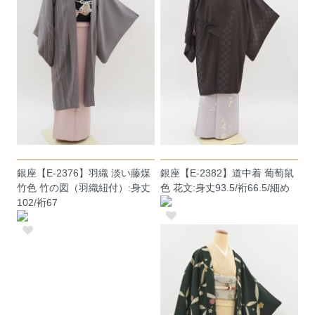
銀座【E-2376】羽織 淡い藤煤
銀座【E-2382】道中着 葡萄鼠
竹色 竹の図（羽織紐付）:身丈
色 花文:身丈93.5/裄66.5/細め
102/裄67