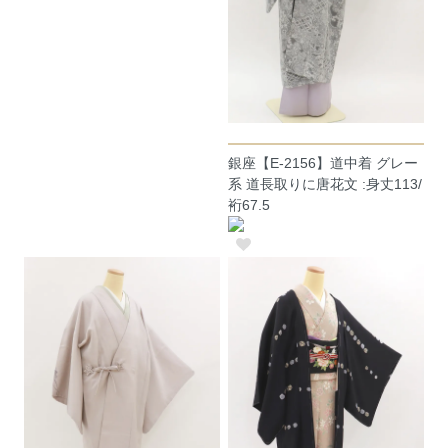
銀座【E-2156】道中着 グレー
系 道長取りに唐花文 :身丈113/
裄67.5