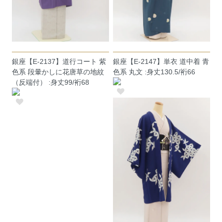
銀座【E-2137】道行コート 紫
銀座【E-2147】単衣 道中着 青
色系 段暈かしに花唐草の地紋
色系 丸文 :身丈130.5/裄66
（反端付） :身丈99/裄68