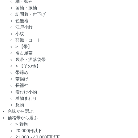
紬・御召
留袖・振袖
訪問着・付下げ
色無地
江戸小紋
小紋
羽織・コート
>
【帯】
名古屋帯
袋帯・洒落袋帯
>
【その他】
帯締め
帯揚げ
長襦袢
着付け小物
着物まわり
反物
色味から選ぶ
価格帯から選ぶ
>
着物
20,000円以下
21,000～40,000円以下