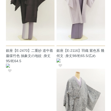
銀座【E-2470】二重紗 道中着
銀座【E-2116】羽織 紫色系 幾
藤煤竹色 抽象文の地紋 :身丈
何文 :身丈98/裄65.5/広め
95/裄64.5