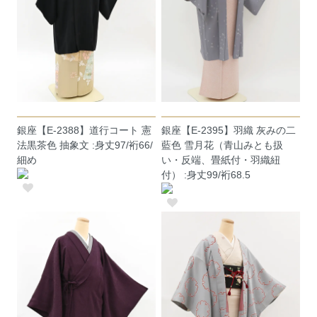
銀座【E-2388】道行コート 憲
銀座【E-2395】羽織 灰みの二
法黒茶色 抽象文 :身丈97/裄66/
藍色 雪月花（青山みとも扱
細め
い・反端、畳紙付・羽織紐
付） :身丈99/裄68.5