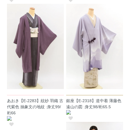
あおき【E-2283】紋紗 羽織 古
銀座【E-2318】道中着 薄藤色
代紫色 抽象文の地紋 :身丈99/
遠山の図 :身丈98/裄65.5
裄66