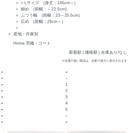
>
Lサイズ (身丈：165cm～)
細め (前幅：～22.5cm)
ふつう幅 (前幅：23～25.5cm)
広め (前幅：26cm～)
産地・作家別
Home
羽織・コート
新着順
| 価格順 |
在庫あり/なし
※在庫の無い商品は、自動で後方に表示されます
«
‹
1
2
3
4
5
›
»