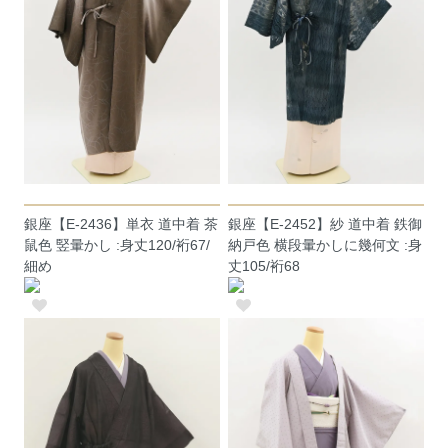
銀座【E-2436】単衣 道中着 茶
銀座【E-2452】紗 道中着 鉄御
鼠色 竪暈かし :身丈120/裄67/
納戸色 横段暈かしに幾何文 :身
細め
丈105/裄68