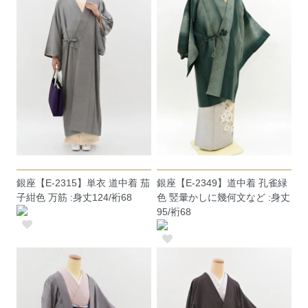
銀座【E-2315】単衣 道中着 茄
銀座【E-2349】道中着 孔雀緑
子紺色 万筋 :身丈124/裄68
色 竪暈かしに幾何文など :身丈
95/裄68